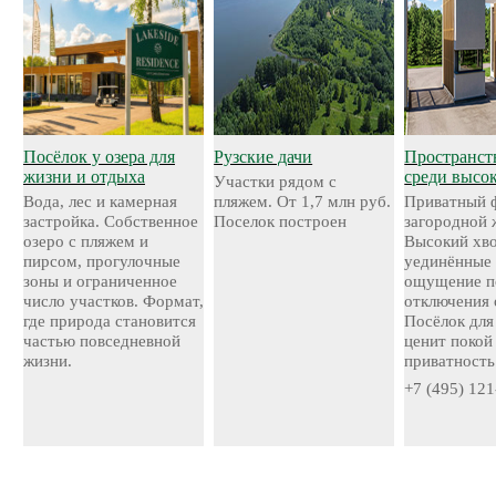
Посёлок у озера для
Рузские дачи
Пространст
жизни и отдыха
среди высо
Участки рядом с
Вода, лес и камерная
пляжем. От 1,7 млн руб.
Приватный 
застройка. Собственное
Поселок построен
загородной 
озеро с пляжем и
Высокий хво
пирсом, прогулочные
уединённые 
зоны и ограниченное
ощущение п
число участков. Формат,
отключения 
где природа становится
Посёлок для 
частью повседневной
ценит покой
жизни.
приватность
+7 (495) 121