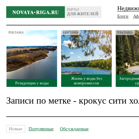
Недвиж
ПОРТАЛ
ДЛЯ ЖИТЕЛЕЙ
Блоги
Аф
РЕКЛАМА
РЕКЛАМА
РЕКЛАМА
Жизнь у воды без
Загородная
Резиденции у воды
компромиссов
у
Записи по метке - крокус сити хо
Новые
Популярные
Обсуждаемые