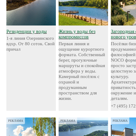
Резиденции у воды
Жизнь у воды без
Загородная 
компромиссов
нового уро
1-я линия Озернинского
вдхр. От 80 соток. Свой
Первая линия и
Посёлки биз
причал
ощущение курортного
продуманно
формата. Собственный
философией
берег, прогулочные
NOCO форми
маршруты и спокойная
просто застр
атмосфера у воды.
целостную 
Камерный посёлок с
культуру.
охраной и
Архитектурн
продуманным
приватность
пространством для
окружение и
жизни.
деталям.
+7 (495) 172
РЕКЛАМА
РЕКЛАМА
РЕКЛАМА