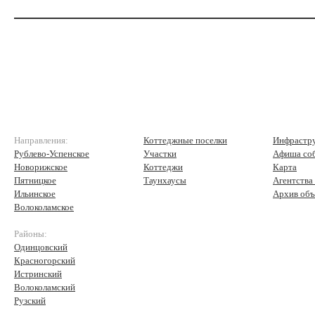
Направления:
Коттеджные поселки
Инфрастр
Рублево-Успенское
Участки
Афиша со
Новорижское
Коттеджи
Карта
Пятницкое
Таунхаусы
Агентства
Ильинское
Архив объ
Волоколамское
Районы:
Одинцовский
Красногорский
Истринский
Волоколамский
Рузский