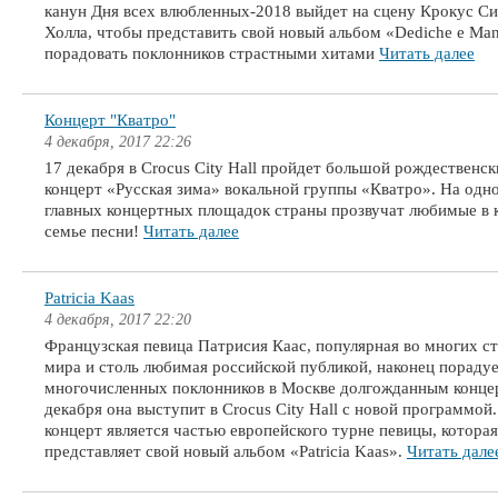
канун Дня всех влюбленных-2018 выйдет на сцену Крокус С
Холла, чтобы представить свой новый альбом «Dediche e Man
порадовать поклонников страстными хитами
Читать далее
Концерт "Кватро"
4 декабря, 2017 22:26
17 декабря в Crocus City Hall пройдет большой рождественск
концерт «Русская зима» вокальной группы «Кватро». На одно
главных концертных площадок страны прозвучат любимые в 
семье песни!
Читать далее
Patricia Kaas
4 декабря, 2017 22:20
Французская певица Патрисия Каас, популярная во многих с
мира и столь любимая российской публикой, наконец порадуе
многочисленных поклонников в Москве долгожданным конце
декабря она выступит в Crocus City Hall с новой программой
концерт является частью европейского турне певицы, которая
представляет свой новый альбом «Patricia Kaas».
Читать дале