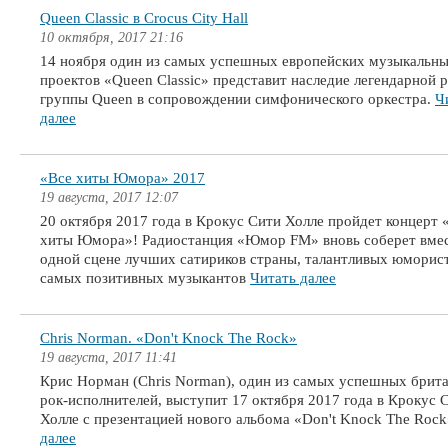
Queen Classic в Crocus City Hall
10 октября, 2017 21:16
14 ноября один из самых успешных европейских музыкальн
проектов «Queen Classic» представит наследие легендарной р
группы Queen в сопровождении симфонического оркестра.
Ч
далее
«Все хиты Юмора» 2017
19 августа, 2017 12:07
20 октября 2017 года в Крокус Сити Холле пройдет концерт 
хиты Юмора»! Радиостанция «Юмор FM» вновь соберет вмес
одной сцене лучших сатириков страны, талантливых юморис
самых позитивных музыкантов
Читать далее
Chris Norman. «Don't Knock The Rock»
19 августа, 2017 11:41
Крис Норман (Chris Norman), один из самых успешных брит
рок-исполнителей, выступит 17 октября 2017 года в Крокус 
Холле с презентацией нового альбома «Don't Knock The Roc
далее