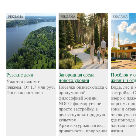
РЕКЛАМА
РЕКЛАМА
РЕКЛАМА
Рузские дачи
Загородная среда
Посёлок у о
нового уровня
жизни и от
Участки рядом с
пляжем. От 1,7 млн руб.
Посёлки бизнес-класса с
Вода, лес и
Поселок построен
продуманной
застройка. 
философией жизни.
озеро с пля
NOCO формирует не
пирсом, про
просто застройку, а
зоны и огра
целостную загородную
число участ
культуру.
где природа
Архитектурная логика,
частью повс
приватность, природное
жизни.