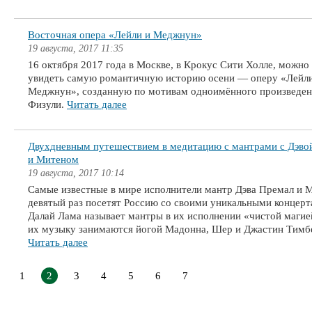
Восточная опера «Лейли и Меджнун»
19 августа, 2017 11:35
16 октября 2017 года в Москве, в Крокус Сити Холле, можно
увидеть самую романтичную историю осени ― оперу «Лейли
Меджнун», созданную по мотивам одноимённого произведен
Физули.
Читать далее
Двухдневным путешествием в медитацию с мантрами с Дэво
и Митеном
19 августа, 2017 10:14
Самые известные в мире исполнители мантр Дэва Премал и 
девятый раз посетят Россию со своими уникальными концерт
Далай Лама называет мантры в их исполнении «чистой магие
их музыку занимаются йогой Мадонна, Шер и Джастин Тимб
Читать далее
1
2
3
4
5
6
7