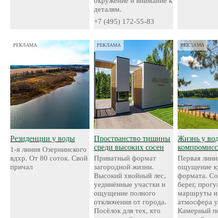
окружение и внимание к
деталям.
+7 (495) 172-55-83
РЕКЛАМА
РЕКЛАМА
РЕКЛАМА
Резиденции у воды
Пространство тишины
Жизнь у во
среди высоких сосен
компромисс
1-я линия Озернинского
вдхр. От 80 соток. Свой
Приватный формат
Первая лини
причал
загородной жизни.
ощущение к
Высокий хвойный лес,
формата. С
уединённые участки и
берег, прог
ощущение полного
маршруты и
отключения от города.
атмосфера у
Посёлок для тех, кто
Камерный по