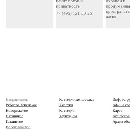
ценит покой и
охраной и
приватность
продуманн
пространств
+7 (495) 121-30-26
жизни.
Направления:
Коттеджные поселки
Инфрастр
Рублево-Успенское
Участки
Афиша со
Новорижское
Коттеджи
Карта
Пятницкое
Таунхаусы
Агентства
Ильинское
Архив объ
Волоколамское