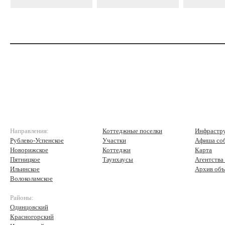
Направления:
Коттеджные поселки
Инфрастр
Рублево-Успенское
Участки
Афиша со
Новорижское
Коттеджи
Карта
Пятницкое
Таунхаусы
Агентства
Ильинское
Архив объ
Волоколамское
Районы:
Одинцовский
Красногорский