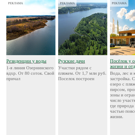
РЕКЛАМА
РЕКЛАМА
РЕКЛАМА
Резиденции у воды
Рузские дачи
Посёлок у о
жизни и от
1-я линия Озернинского
Участки рядом с
вдхр. От 80 соток. Свой
пляжем. От 1,7 млн руб.
Вода, лес и
причал
Поселок построен
застройка. 
озеро с пля
пирсом, про
зоны и огра
число участ
где природа
частью повс
жизни.