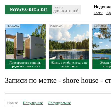
Недвиж
ПОРТАЛ
ДЛЯ ЖИТЕЛЕЙ
Блоги
Аф
РЕКЛАМА
РЕКЛАМА
РЕКЛАМА
Пространство тишины
Жизнь в глубине леса, а не
Жизнь 
среди высоких сосен
рядом с ним
комп
Записи по метке - shore house - с
Новые
Популярные
Обсуждаемые