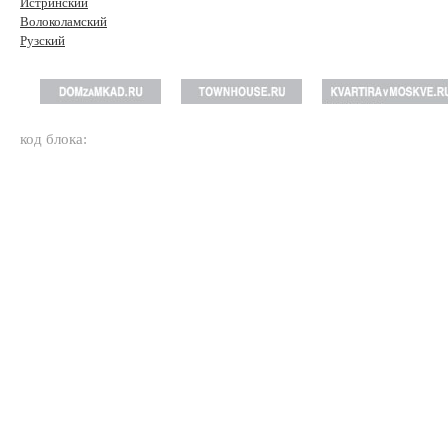
Истринский
Волоколамский
Рузский
код блока: