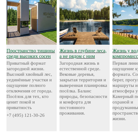
Пространство тишины
Жизнь в глубине леса,
Жизнь у во
среди высоких сосен
а не рядом с ним
компромисс
Приватный формат
Загородная жизнь в
Первая лини
загородной жизни.
естественной среде.
ощущение к
Высокий хвойный лес,
Вековые деревья,
формата. С
уединённые участки и
закрытая территория и
берег, прог
ощущение полного
выверенная планировка
маршруты и
отключения от города.
посёлка. Баланс
атмосфера у
Посёлок для тех, кто
природы, безопасности
Камерный по
ценит покой и
и комфорта для
охраной и
приватность
постоянного
продуманн
проживания.
пространств
+7 (495) 121-30-26
жизни.