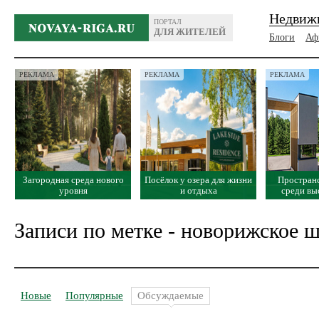
Недвиж
ПОРТАЛ
ДЛЯ ЖИТЕЛЕЙ
Блоги
Аф
РЕКЛАМА
РЕКЛАМА
РЕКЛАМА
Загородная среда нового
Посёлок у озера для жизни
Простран
уровня
и отдыха
среди вы
Записи по метке - новорижское ш
Новые
Популярные
Обсуждаемые