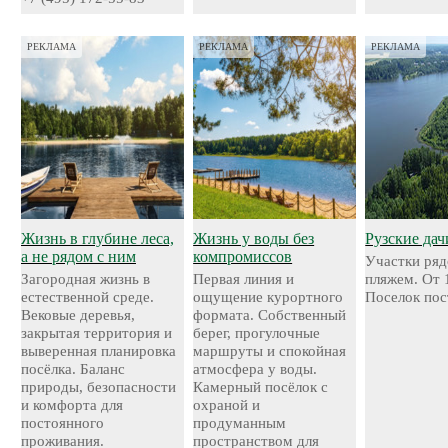
РЕКЛАМА
РЕКЛАМА
РЕКЛАМА
Жизнь в глубине леса,
Жизнь у воды без
Рузские дач
а не рядом с ним
компромиссов
Участки ряд
Загородная жизнь в
Первая линия и
пляжем. От 
естественной среде.
ощущение курортного
Поселок пос
Вековые деревья,
формата. Собственный
закрытая территория и
берег, прогулочные
выверенная планировка
маршруты и спокойная
посёлка. Баланс
атмосфера у воды.
природы, безопасности
Камерный посёлок с
и комфорта для
охраной и
постоянного
продуманным
проживания.
пространством для