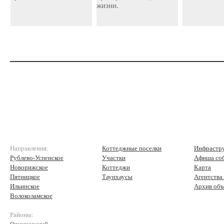
жизни.
Направления:
Коттеджные поселки
Инфрастр
Рублево-Успенское
Участки
Афиша со
Новорижское
Коттеджи
Карта
Пятницкое
Таунхаусы
Агентства
Ильинское
Архив объ
Волоколамское
Районы: