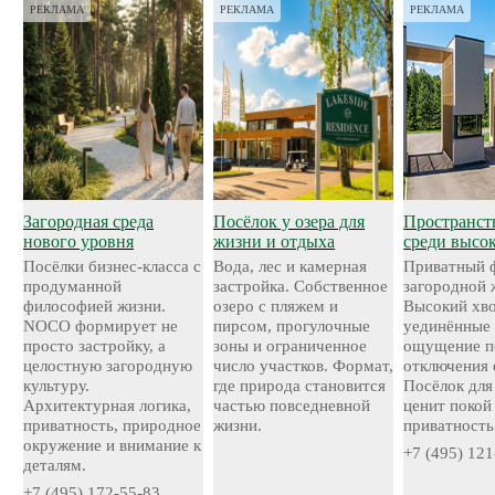
РЕКЛАМА
РЕКЛАМА
РЕКЛАМА
Загородная среда
Посёлок у озера для
Пространст
нового уровня
жизни и отдыха
среди высо
Посёлки бизнес-класса с
Вода, лес и камерная
Приватный 
продуманной
застройка. Собственное
загородной 
философией жизни.
озеро с пляжем и
Высокий хво
NOCO формирует не
пирсом, прогулочные
уединённые 
просто застройку, а
зоны и ограниченное
ощущение п
целостную загородную
число участков. Формат,
отключения 
культуру.
где природа становится
Посёлок для 
Архитектурная логика,
частью повседневной
ценит покой
приватность, природное
жизни.
приватность
окружение и внимание к
+7 (495) 121
деталям.
+7 (495) 172-55-83