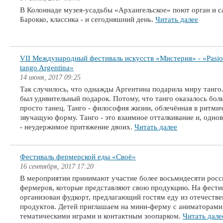
В Колоннаде музея-усадьбы «Архангельское» поют орган и с
Барокко, классика - и сегодняшний день.
Читать далее
VII Международный фестиваль искусств «Мистерия» - «Pasio
tango Argentina»
14 июня, 2017 09:25
Так случилось, что однажды Аргентина подарила миру танго.
был удивительный подарок. Потому, что танго оказалось бол
просто танец. Танго - философия жизни, облечённая в ритми
звучащую форму. Танго - это взаимное отталкивание и, одно
- неудержимое притяжение двоих.
Читать далее
Фестиваль фермерской еды «Своё»
16 сентября, 2017 17:20
В мероприятии принимают участие более восьмидесяти росс
фермеров, которые представляют свою продукцию. На фести
организован фудкорт, предлагающий гостям еду из отечеств
продуктов. Детей приглашаем на мини-ферму с аниматорами
тематическими играми и контактным зоопарком.
Читать дале