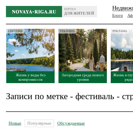
Недвиж
ПОРТАЛ
ДЛЯ ЖИТЕЛЕЙ
Блоги
Аф
РЕКЛАМА
РЕКЛАМА
РЕКЛАМА
Жизнь у воды без
Загородная среда нового
Жизнь в глу
компромиссов
уровня
рядо
Записи по метке - фестиваль - ст
Новые
Популярные
Обсуждаемые