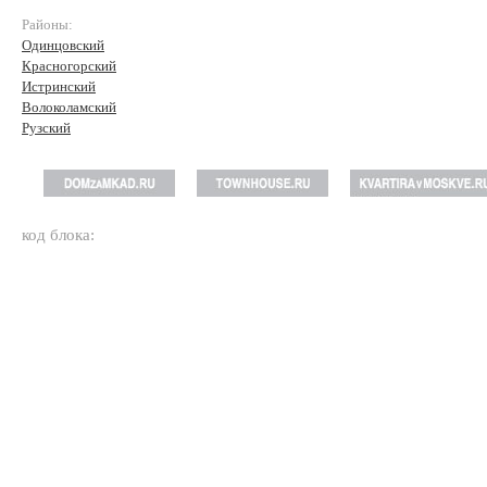
Районы:
Одинцовский
Красногорский
Истринский
Волоколамский
Рузский
код блока: