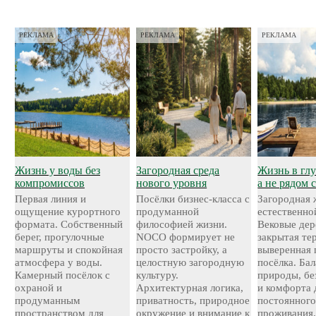
РЕКЛАМА
РЕКЛАМА
РЕКЛАМА
Жизнь у воды без
Загородная среда
Жизнь в глу
компромиссов
нового уровня
а не рядом 
Первая линия и
Посёлки бизнес-класса с
Загородная 
ощущение курортного
продуманной
естественно
формата. Собственный
философией жизни.
Вековые дер
берег, прогулочные
NOCO формирует не
закрытая те
маршруты и спокойная
просто застройку, а
выверенная 
атмосфера у воды.
целостную загородную
посёлка. Ба
Камерный посёлок с
культуру.
природы, бе
охраной и
Архитектурная логика,
и комфорта 
продуманным
приватность, природное
постоянног
пространством для
окружение и внимание к
проживания