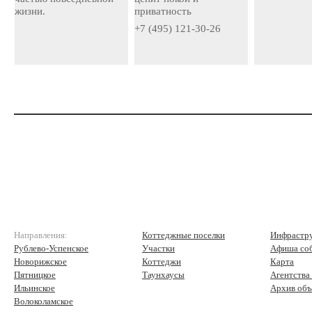
жизни.
приватность
+7 (495) 121-30-26
Направления:
Коттеджные поселки
Инфрастр
Рублево-Успенское
Участки
Афиша со
Новорижское
Коттеджи
Карта
Пятницкое
Таунхаусы
Агентства
Ильинское
Архив объ
Волоколамское