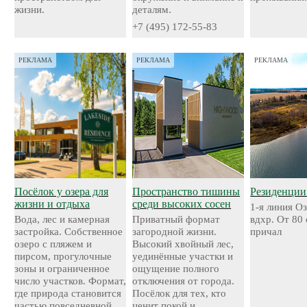
жизни.
деталям.
+7 (495) 172-55-83
РЕКЛАМА
РЕКЛАМА
РЕКЛАМА
Посёлок у озера для
Пространство тишины
Резиденции
жизни и отдыха
среди высоких сосен
1-я линия О
Вода, лес и камерная
Приватный формат
вдхр. От 80
застройка. Собственное
загородной жизни.
причал
озеро с пляжем и
Высокий хвойный лес,
пирсом, прогулочные
уединённые участки и
зоны и ограниченное
ощущение полного
число участков. Формат,
отключения от города.
где природа становится
Посёлок для тех, кто
частью повседневной
ценит покой и