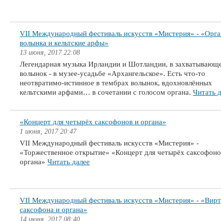
VII Международный фестиваль искусств «Мистерия» - «Орга
волынка и кельтские арфы»
13 июня, 2017 22:08
Легендарная музыка Ирландии и Шотландии, в захватывающ
волынок - в музее-усадьбе «Архангельское». Есть что-то
неотвратимо-истинное в тембрах волынок, вдохновлённых
кельтскими арфами… в сочетании с голосом органа.
Читать 
«Концерт для четырёх саксофонов и органа»
1 июня, 2017 20:47
VII Международный фестиваль искусств «Мистерия» -
«Торжественное открытие» «Концерт для четырёх саксофоно
органа»
Читать далее
VII Международный фестиваль искусств «Мистерия» - «Вир
саксофона и органа»
14 июня, 2017 08:40