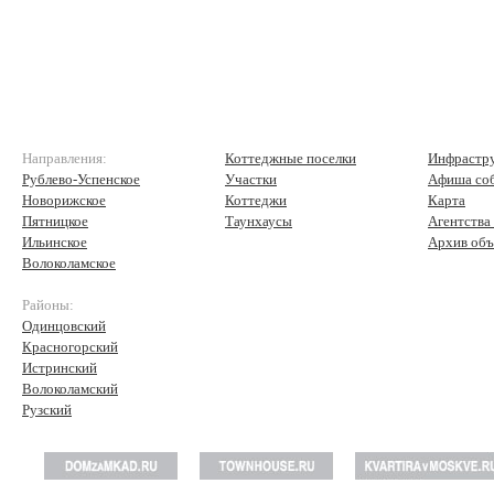
Направления:
Коттеджные поселки
Инфрастр
Рублево-Успенское
Участки
Афиша со
Новорижское
Коттеджи
Карта
Пятницкое
Таунхаусы
Агентства
Ильинское
Архив объ
Волоколамское
Районы:
Одинцовский
Красногорский
Истринский
Волоколамский
Рузский