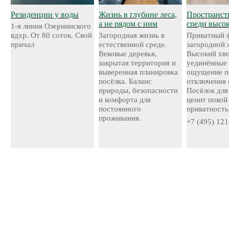
Резиденции у воды
Жизнь в глубине леса,
Пространст
а не рядом с ним
среди высо
1-я линия Озернинского
вдхр. От 80 соток. Свой
Загородная жизнь в
Приватный 
причал
естественной среде.
загородной 
Вековые деревья,
Высокий хво
закрытая территория и
уединённые 
выверенная планировка
ощущение п
посёлка. Баланс
отключения 
природы, безопасности
Посёлок для 
и комфорта для
ценит покой
постоянного
приватность
проживания.
+7 (495) 121