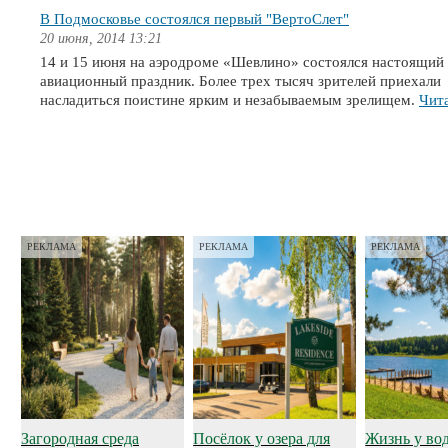
В Подмосковье состоялся первый "ВертоСлет"
20 июня, 2014 13:21
14 и 15 июня на аэродроме «Шевлино» состоялся настоящий
авиационный праздник. Более трех тысяч зрителей приехали
насладиться поистине ярким и незабываемым зрелищем.
Чита
РЕКЛАМА
РЕКЛАМА
РЕКЛАМА
Загородная среда
Посёлок у озера для
Жизнь у во