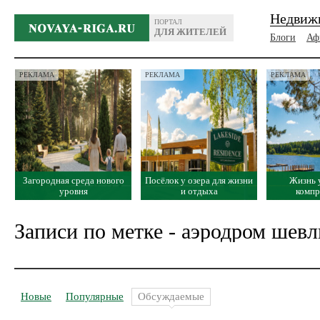
Недвиж
ПОРТАЛ
ДЛЯ ЖИТЕЛЕЙ
Блоги
Аф
РЕКЛАМА
РЕКЛАМА
РЕКЛАМА
Загородная среда нового
Посёлок у озера для жизни
Жизнь 
уровня
и отдыха
комп
Записи по метке - аэродром шев
Новые
Популярные
Обсуждаемые