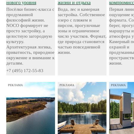
нового уровня
жизни и отдыха
компромисс
Посёлки бизнес-класса с
Вода, лес и камерная
Первая лини
продуманной
застройка. Собственное
ощущение к
философией жизни.
озеро с пляжем и
формата. С
NOCO формирует не
пирсом, прогулочные
берег, прог
просто застройку, а
зоны и ограниченное
маршруты и
целостную загородную
число участков. Формат,
атмосфера у
культуру.
где природа становится
Камерный по
Архитектурная логика,
частью повседневной
охраной и
приватность, природное
жизни.
продуманн
окружение и внимание к
пространств
деталям.
жизни.
+7 (495) 172-55-83
РЕКЛАМА
РЕКЛАМА
РЕКЛАМА