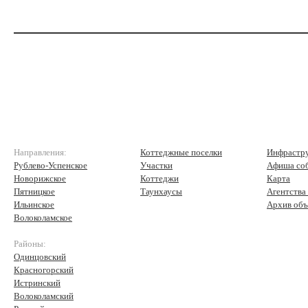
Направления:
Коттеджные поселки
Инфрастр
Рублево-Успенское
Участки
Афиша со
Новорижское
Коттеджи
Карта
Пятницкое
Таунхаусы
Агентства
Ильинское
Архив объ
Волоколамское
Районы:
Одинцовский
Красногорский
Истринский
Волоколамский