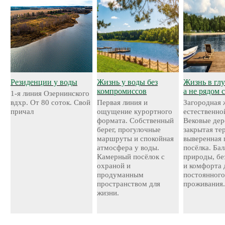
Резиденции у воды
Жизнь у воды без
Жизнь в глу
компромиссов
а не рядом 
1-я линия Озернинского
вдхр. От 80 соток. Свой
Первая линия и
Загородная 
причал
ощущение курортного
естественно
формата. Собственный
Вековые дер
берег, прогулочные
закрытая те
маршруты и спокойная
выверенная 
атмосфера у воды.
посёлка. Ба
Камерный посёлок с
природы, бе
охраной и
и комфорта 
продуманным
постоянног
пространством для
проживания
жизни.