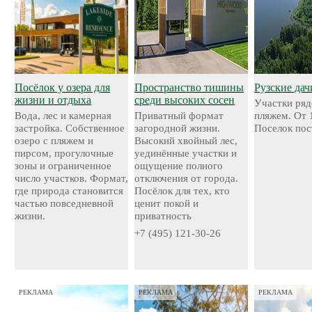
Посёлок у озера для
Пространство тишины
Рузские дач
жизни и отдыха
среди высоких сосен
Участки ряд
Вода, лес и камерная
Приватный формат
пляжем. От 
застройка. Собственное
загородной жизни.
Поселок пос
озеро с пляжем и
Высокий хвойный лес,
пирсом, прогулочные
уединённые участки и
зоны и ограниченное
ощущение полного
число участков. Формат,
отключения от города.
где природа становится
Посёлок для тех, кто
частью повседневной
ценит покой и
жизни.
приватность
+7 (495) 121-30-26
РЕКЛАМА
РЕКЛАМА
РЕКЛАМА