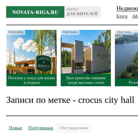
Недвиж
ПОРТАЛ
ДЛЯ ЖИТЕЛЕЙ
Блоги
Аф
РЕКЛАМА
РЕКЛАМА
РЕКЛАМА
Посёлок у озера для жизни
Пространство тишины
и отдыха
среди высоких сосен
Рузс
Записи по метке - crocus city hall
Новые
Популярные
Обсуждаемые