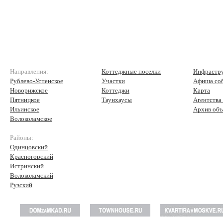
Направления:
Коттеджные поселки
Инфрастр
Рублево-Успенское
Участки
Афиша со
Новорижское
Коттеджи
Карта
Пятницкое
Таунхаусы
Агентства
Ильинское
Архив объ
Волоколамское
Районы:
Одинцовский
Красногорский
Истринский
Волоколамский
Рузский