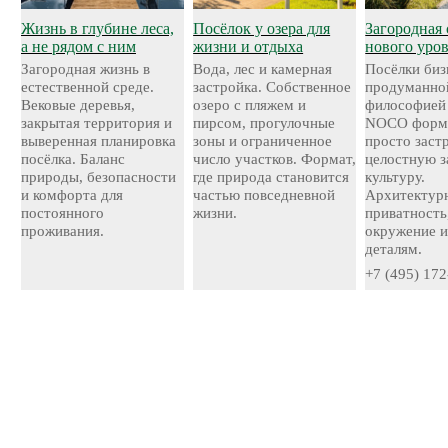
Жизнь в глубине леса,
Посёлок у озера для
Загородная 
а не рядом с ним
жизни и отдыха
нового уро
Загородная жизнь в
Вода, лес и камерная
Посёлки биз
естественной среде.
застройка. Собственное
продуманно
Вековые деревья,
озеро с пляжем и
философией
закрытая территория и
пирсом, прогулочные
NOCO форми
выверенная планировка
зоны и ограниченное
просто застр
посёлка. Баланс
число участков. Формат,
целостную 
природы, безопасности
где природа становится
культуру.
и комфорта для
частью повседневной
Архитектурн
постоянного
жизни.
приватность
проживания.
окружение и
деталям.
+7 (495) 172