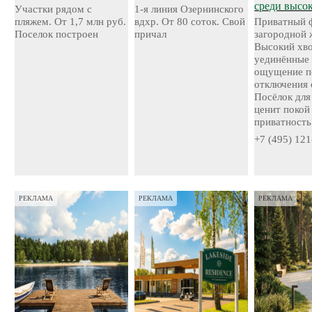
среди высо
Участки рядом с
1-я линия Озернинского
пляжем. От 1,7 млн руб.
вдхр. От 80 соток. Свой
Приватный 
Поселок построен
причал
загородной 
Высокий хво
уединённые 
ощущение п
отключения 
Посёлок для 
ценит покой
приватность
+7 (495) 121
РЕКЛАМА
РЕКЛАМА
РЕКЛАМА