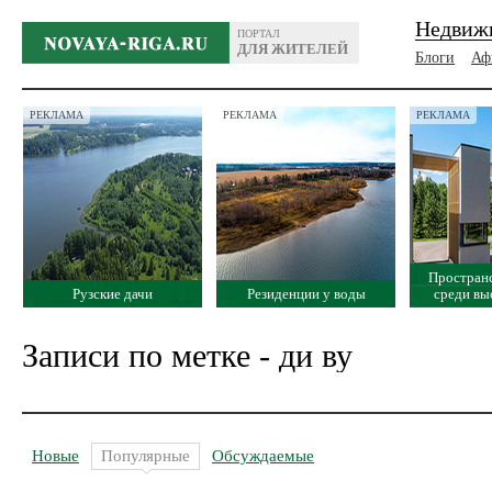
Недвиж
ПОРТАЛ
ДЛЯ ЖИТЕЛЕЙ
Блоги
Аф
РЕКЛАМА
РЕКЛАМА
РЕКЛАМА
Простран
Рузские дачи
Резиденции у воды
среди вы
Записи по метке - ди ву
Новые
Популярные
Обсуждаемые