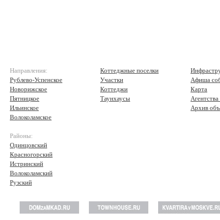
Направления:
Коттеджные поселки
Инфрастр
Рублево-Успенское
Участки
Афиша со
Новорижское
Коттеджи
Карта
Пятницкое
Таунхаусы
Агентства
Ильинское
Архив объ
Волоколамское
Районы:
Одинцовский
Красногорский
Истринский
Волоколамский
Рузский