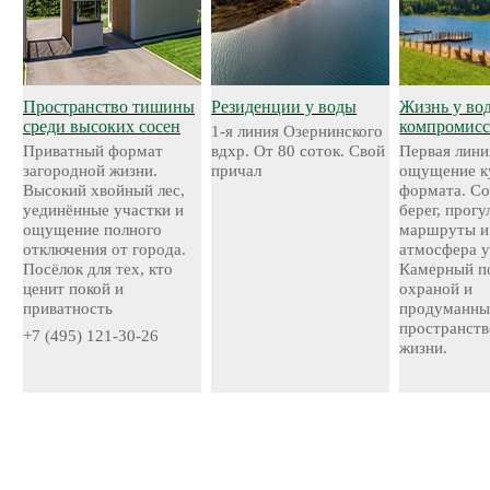
Пространство тишины
Резиденции у воды
Жизнь у во
среди высоких сосен
компромисс
1-я линия Озернинского
Приватный формат
вдхр. От 80 соток. Свой
Первая лини
загородной жизни.
причал
ощущение к
Высокий хвойный лес,
формата. С
уединённые участки и
берег, прог
ощущение полного
маршруты и
отключения от города.
атмосфера у
Посёлок для тех, кто
Камерный по
ценит покой и
охраной и
приватность
продуманн
пространств
+7 (495) 121-30-26
жизни.