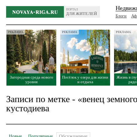
Недвиж
ПОРТАЛ
ДЛЯ ЖИТЕЛЕЙ
Блоги
Аф
РЕКЛАМА
РЕКЛАМА
РЕКЛАМА
Загородная среда нового
Посёлок у озера для жизни
Жизнь в глу
уровня
и отдыха
рядо
Записи по метке - «венец земног
кустодиева
Новые
Популярные
Обсуждаемые