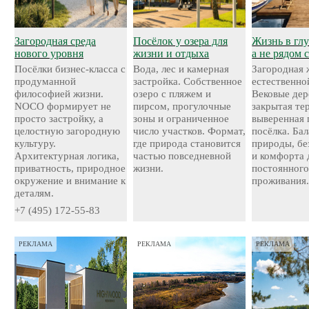
Загородная среда
Посёлок у озера для
Жизнь в глу
нового уровня
жизни и отдыха
а не рядом 
Посёлки бизнес-класса с
Вода, лес и камерная
Загородная 
продуманной
застройка. Собственное
естественно
философией жизни.
озеро с пляжем и
Вековые дер
NOCO формирует не
пирсом, прогулочные
закрытая те
просто застройку, а
зоны и ограниченное
выверенная 
целостную загородную
число участков. Формат,
посёлка. Ба
культуру.
где природа становится
природы, бе
Архитектурная логика,
частью повседневной
и комфорта 
приватность, природное
жизни.
постоянног
окружение и внимание к
проживания
деталям.
+7 (495) 172-55-83
РЕКЛАМА
РЕКЛАМА
РЕКЛАМА