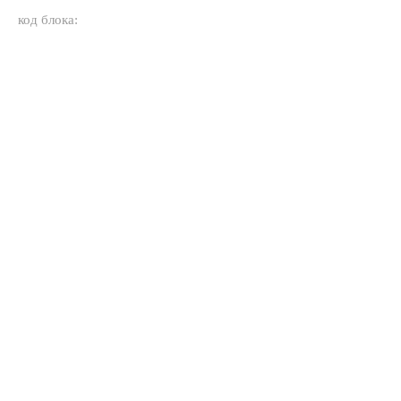
код блока: