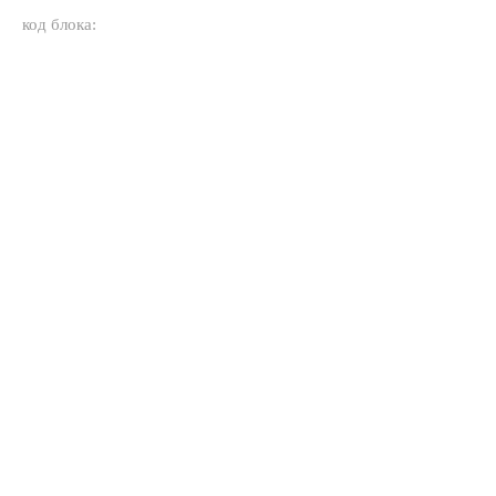
код блока: