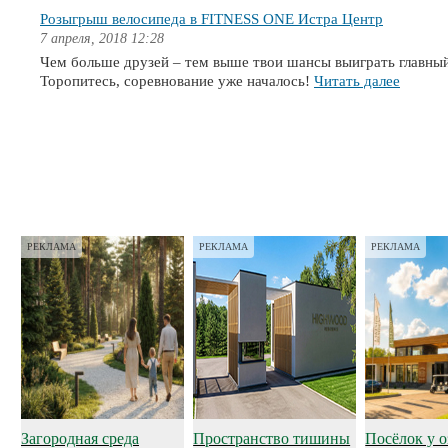
Розыгрыш велосипеда в FITNESS ONE Истра Центр
7 апреля, 2018 12:28
Чем больше друзей – тем выше твои шансы выиграть главный
Торопитесь, соревнование уже началось!
Читать далее
РЕКЛАМА
РЕКЛАМА
РЕКЛАМА
Загородная среда
Пространство тишины
Посёлок у о