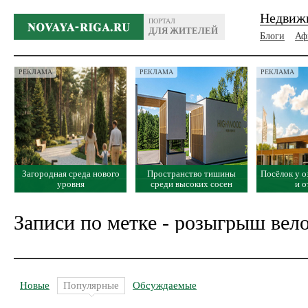
Недвиж
ПОРТАЛ
ДЛЯ ЖИТЕЛЕЙ
Блоги
Аф
РЕКЛАМА
РЕКЛАМА
РЕКЛАМА
Загородная среда нового
Пространство тишины
Посёлок у о
уровня
среди высоких сосен
и 
Записи по метке - розыгрыш вел
Новые
Популярные
Обсуждаемые