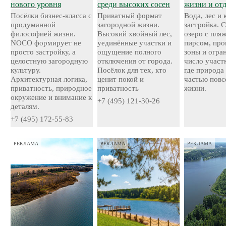
нового уровня
среди высоких сосен
жизни и от
Посёлки бизнес-класса с
Приватный формат
Вода, лес и
продуманной
загородной жизни.
застройка. 
философией жизни.
Высокий хвойный лес,
озеро с пля
NOCO формирует не
уединённые участки и
пирсом, про
просто застройку, а
ощущение полного
зоны и огра
целостную загородную
отключения от города.
число участ
культуру.
Посёлок для тех, кто
где природа
Архитектурная логика,
ценит покой и
частью повс
приватность, природное
приватность
жизни.
окружение и внимание к
+7 (495) 121-30-26
деталям.
+7 (495) 172-55-83
РЕКЛАМА
РЕКЛАМА
РЕКЛАМА