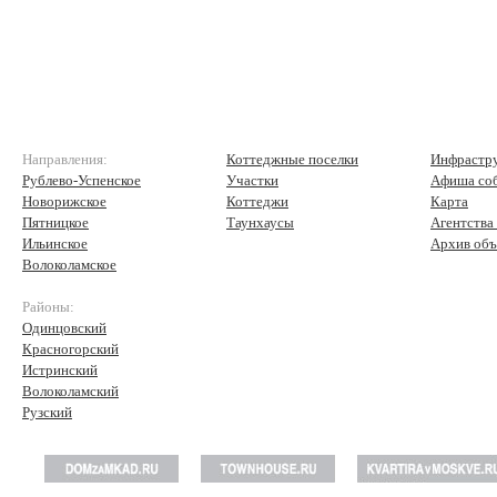
Направления:
Коттеджные поселки
Инфрастр
Рублево-Успенское
Участки
Афиша со
Новорижское
Коттеджи
Карта
Пятницкое
Таунхаусы
Агентства
Ильинское
Архив объ
Волоколамское
Районы:
Одинцовский
Красногорский
Истринский
Волоколамский
Рузский