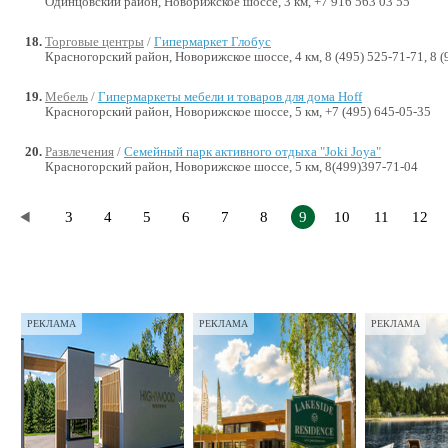
Одинцовский район, Новорижское шоссе, 3 км, +7 916 563 03 55
Торговые центры
/
Гипермаркет Глобус
Красногорский район, Новорижское шоссе, 4 км, 8 (495) 525-71-71, 8 (
Мебель
/
Гипермаркеты мебели и товаров для дома Hoff
Красногорский район, Новорижское шоссе, 5 км, +7 (495) 645-05-35
Развлечения
/
Семейный парк активного отдыха "Joki Joya"
Красногорский район, Новорижское шоссе, 5 км, 8(499)397-71-04
3
4
5
6
7
8
9
10
11
12
РЕКЛАМА
РЕКЛАМА
РЕКЛАМА