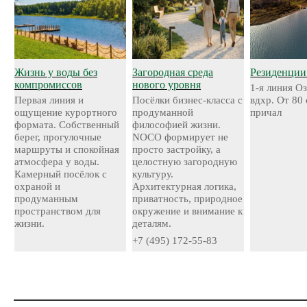
Жизнь у воды без
Загородная среда
Резиденции
компромиссов
нового уровня
1-я линия О
Первая линия и
Посёлки бизнес-класса с
вдхр. От 80
ощущение курортного
продуманной
причал
формата. Собственный
философией жизни.
берег, прогулочные
NOCO формирует не
маршруты и спокойная
просто застройку, а
атмосфера у воды.
целостную загородную
Камерный посёлок с
культуру.
охраной и
Архитектурная логика,
продуманным
приватность, природное
пространством для
окружение и внимание к
жизни.
деталям.
+7 (495) 172-55-83