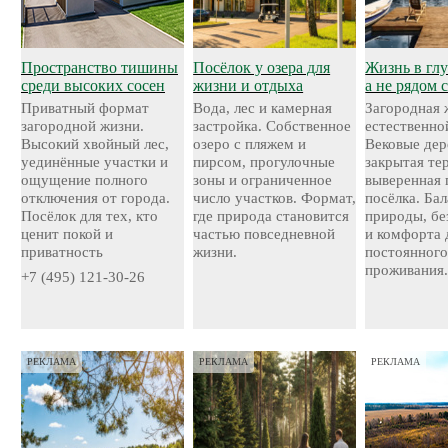
Пространство тишины
Посёлок у озера для
Жизнь в глу
среди высоких сосен
жизни и отдыха
а не рядом 
Приватный формат
Вода, лес и камерная
Загородная 
загородной жизни.
застройка. Собственное
естественно
Высокий хвойный лес,
озеро с пляжем и
Вековые дер
уединённые участки и
пирсом, прогулочные
закрытая те
ощущение полного
зоны и ограниченное
выверенная 
отключения от города.
число участков. Формат,
посёлка. Ба
Посёлок для тех, кто
где природа становится
природы, бе
ценит покой и
частью повседневной
и комфорта 
приватность
жизни.
постоянног
проживания
+7 (495) 121-30-26
РЕКЛАМА
РЕКЛАМА
РЕКЛАМА