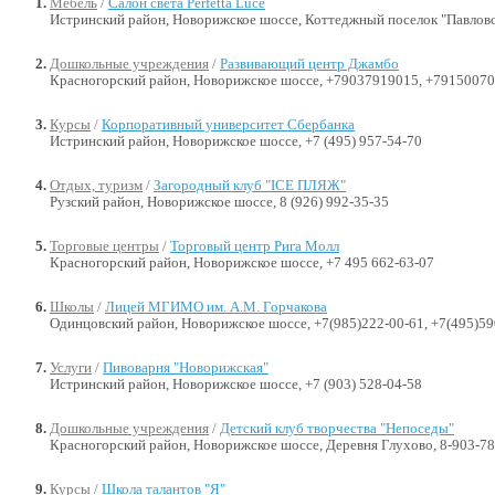
Мебель
/
Салон света Perfetta Luce
Истринский район, Новорижское шоссе, Коттеджный поселок "Павлово
Дошкольные учреждения
/
Развивающий центр Джамбо
Красногорский район, Новорижское шоссе, +79037919015, +7915007
Курсы
/
Корпоративный университет Сбербанка
Истринский район, Новорижское шоссе, +7 (495) 957-54-70
Отдых, туризм
/
Загородный клуб "ICE ПЛЯЖ"
Рузский район, Новорижское шоссе, 8 (926) 992-35-35
Торговые центры
/
Торговый центр Рига Молл
Красногорский район, Новорижское шоссе, +7 495 662-63-07
Школы
/
Лицей МГИМО им. А.М. Горчакова
Одинцовский район, Новорижское шоссе, +7(985)222-00-61, +7(495)59
Услуги
/
Пивоварня "Новорижская"
Истринский район, Новорижское шоссе, +7 (903) 528-04-58
Дошкольные учреждения
/
Детский клуб творчества "Непоседы"
Красногорский район, Новорижское шоссе, Деревня Глухово, 8-903-78
Курсы
/
Школа талантов "Я"