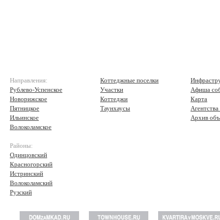
Направления:
Коттеджные поселки
Инфрастр
Рублево-Успенское
Участки
Афиша со
Новорижское
Коттеджи
Карта
Пятницкое
Таунхаусы
Агентства
Ильинское
Архив объ
Волоколамское
Районы:
Одинцовский
Красногорский
Истринский
Волоколамский
Рузский