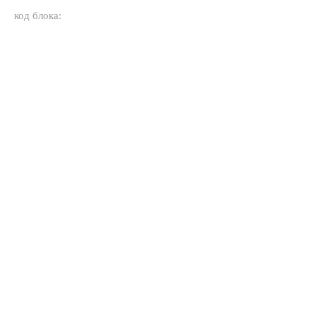
код блока: