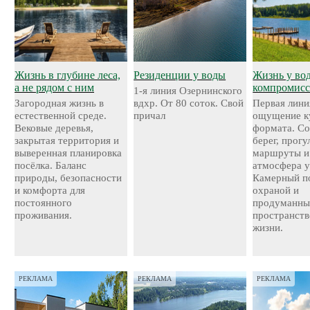
Жизнь в глубине леса,
Резиденции у воды
Жизнь у во
а не рядом с ним
компромисс
1-я линия Озернинского
Загородная жизнь в
вдхр. От 80 соток. Свой
Первая лини
естественной среде.
причал
ощущение к
Вековые деревья,
формата. С
закрытая территория и
берег, прог
выверенная планировка
маршруты и
посёлка. Баланс
атмосфера у
природы, безопасности
Камерный по
и комфорта для
охраной и
постоянного
продуманн
проживания.
пространств
жизни.
РЕКЛАМА
РЕКЛАМА
РЕКЛАМА