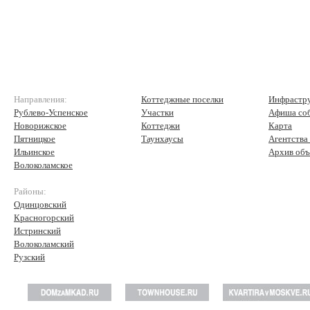
Направления:
Коттеджные поселки
Инфрастр
Рублево-Успенское
Участки
Афиша со
Новорижское
Коттеджи
Карта
Пятницкое
Таунхаусы
Агентства
Ильинское
Архив объ
Волоколамское
Районы:
Одинцовский
Красногорский
Истринский
Волоколамский
Рузский