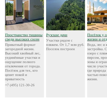
Пространство тишины
Рузские дачи
Посёлок у о
среди высоких сосен
жизни и от
Участки рядом с
Приватный формат
пляжем. От 1,7 млн руб.
Вода, лес и
загородной жизни.
Поселок построен
застройка. 
Высокий хвойный лес,
озеро с пля
уединённые участки и
пирсом, про
ощущение полного
зоны и огра
отключения от города.
число участ
Посёлок для тех, кто
где природа
ценит покой и
частью повс
приватность
жизни.
+7 (495) 121-30-26