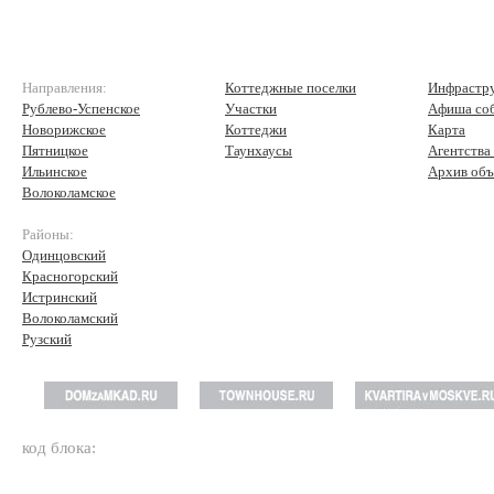
Направления:
Коттеджные поселки
Инфрастр
Рублево-Успенское
Участки
Афиша со
Новорижское
Коттеджи
Карта
Пятницкое
Таунхаусы
Агентства
Ильинское
Архив объ
Волоколамское
Районы:
Одинцовский
Красногорский
Истринский
Волоколамский
Рузский
код блока: