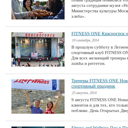
Новая традиция появилась эт
августа сотрудники музея «
Министерства культуры Моск
хлеба».
FITNESS ONE Красногрск о
10 сентября, 2014
В прошлую субботу в Летнем 
спортивный клуб FITNESS ON
Для всех желающий тренеры к
zumba и реггетон.
Тренеры FITNESS ONE Новая
спортивный праздник
25 августа, 2014
9 августа FITNESS ONE Новая
клиентов и для тех, кто толь
поближе. День Открытых Двер
Fitness and Wellness Day в П