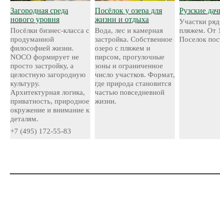
Загородная среда
Посёлок у озера для
Рузские дач
нового уровня
жизни и отдыха
Участки ряд
Посёлки бизнес-класса с
Вода, лес и камерная
пляжем. От 
продуманной
застройка. Собственное
Поселок пос
философией жизни.
озеро с пляжем и
NOCO формирует не
пирсом, прогулочные
просто застройку, а
зоны и ограниченное
целостную загородную
число участков. Формат,
культуру.
где природа становится
Архитектурная логика,
частью повседневной
приватность, природное
жизни.
окружение и внимание к
деталям.
+7 (495) 172-55-83