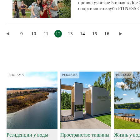
принял участие 5 июля в Дне
спортивного клуба FITNESS 
9
10
11
12
13
14
15
16
РЕКЛАМА
РЕКЛАМА
РЕКЛАМА
Резиденции у воды
Пространство тишины
Жизнь у во