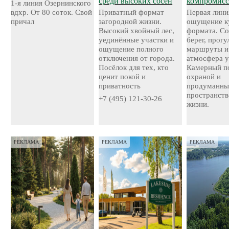
среди высоких сосен
компромисс
1-я линия Озернинского
вдхр. От 80 соток. Свой
Приватный формат
Первая лини
причал
загородной жизни.
ощущение к
Высокий хвойный лес,
формата. С
уединённые участки и
берег, прог
ощущение полного
маршруты и
отключения от города.
атмосфера у
Посёлок для тех, кто
Камерный по
ценит покой и
охраной и
приватность
продуманн
пространств
+7 (495) 121-30-26
жизни.
РЕКЛАМА
РЕКЛАМА
РЕКЛАМА