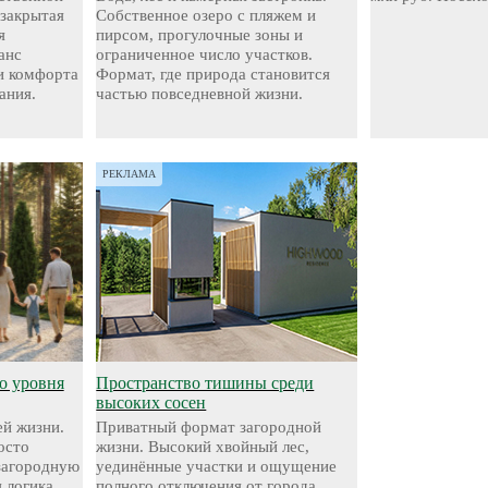
 закрытая
Собственное озеро с пляжем и
я
пирсом, прогулочные зоны и
анс
ограниченное число участков.
и комфорта
Формат, где природа становится
ания.
частью повседневной жизни.
РЕКЛАМА
о уровня
Пространство тишины среди
высоких сосен
й жизни.
Приватный формат загородной
осто
жизни. Высокий хвойный лес,
 загородную
уединённые участки и ощущение
 логика,
полного отключения от города.