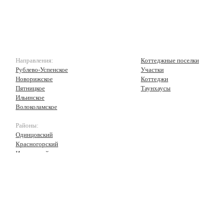
Направления:
Коттеджные поселки
Рублево-Успенское
Участки
Новорижское
Коттеджи
Пятницкое
Таунхаусы
Ильинское
Волоколамское
Районы:
Одинцовский
Красногорский
Истринский
Волоколамский
Рузский