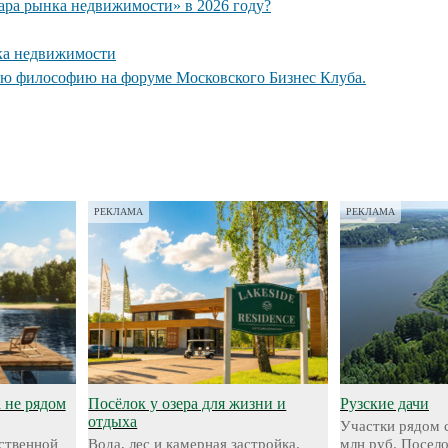
кара рынка недвижимости» в 2026 году?
ка недвижимости
ую философию на форуме Московского Бизнес Клуба.
РЕКЛАМА
РЕКЛАМА
а не рядом
Посёлок у озера для жизни и
Рузские дачи
отдыха
Участки рядом с
ественной
Вода, лес и камерная застройка.
млн руб. Посел