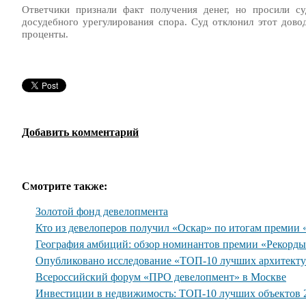
Ответчики признали факт получения денег, но просили су
досудебного урегулирования спора. Суд отклонил этот дово
проценты.
Добавить комментарий
Смотрите также:
Золотой фонд девелопмента
Кто из девелоперов получил «Оскар» по итогам премии
География амбиций: обзор номинантов премии «Рекорд
Опубликовано исследование «ТОП-10 лучших архитекту
Всероссийский форум «ПРО девелопмент» в Москве
Инвестиции в недвижимость: ТОП-10 лучших объектов 2