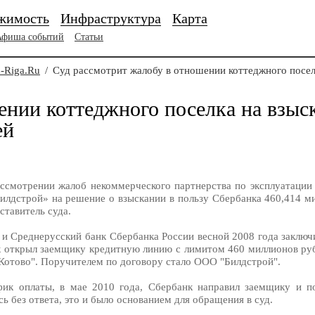
жимость
Инфраструктура
Карта
Афиша событий
Статьи
-Riga.Ru
/
Суд рассмотрит жалобу в отношении коттеджного поселк
ении коттеджного поселка на взыс
ей
ссмотрении жалоб некоммерческого партнерства по эксплуатации 
лдстрой» на решение о взыскании в пользу Сбербанка 460,414 м
ставитель суда.
о и Среднерусский банк Сбербанка России весной 2008 года заклю
нк открыл заемщику кредитную линию с лимитом 460 миллионов руб
"Котово". Поручителем по договору стало ООО "Билдстрой".
фик оплаты, в мае 2010 года, Сбербанк направил заемщику и п
ь без ответа, это и было основанием для обращения в суд.