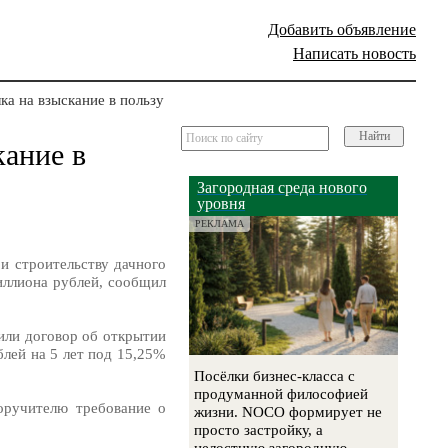
Добавить объявление
Написать новость
а на взыскание в пользу
Найти
кание в
Загородная среда нового
уровня
РЕКЛАМА
и строительству дачного
иллиона рублей, сообщил
чили договор об открытии
лей на 5 лет под 15,25%
Посёлки бизнес-класса с
продуманной философией
оручителю требование о
жизни. NOCO формирует не
просто застройку, а