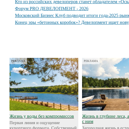
Кто из российских девелоперов станет обладателем «Ос
Форум PRO ДЕВЕЛОПМЕНТ - 2026
Московский Бизнес Клуб подводит итоги года-2025 рын
Конец эры «бетонных коробок»? Девелопмент ищет нов
РЕКЛАМА
РЕКЛАМА
Жизнь у воды без компромиссов
Жизнь в глубине леса, 
с ним
Первая линия и ощущение
курортного формата. Собственный
Загородная жизнь в ест