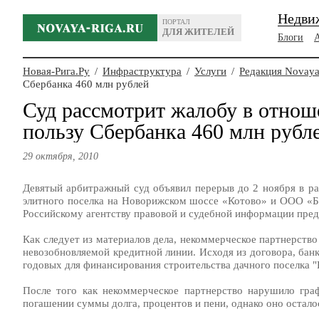
Недви
ПОРТАЛ
ДЛЯ ЖИТЕЛЕЙ
Блоги
Новая-Рига.Ру
/
Инфраструктура
/
Услуги
/
Редакция Novaya
Сбербанка 460 млн рублей
Суд рассмотрит жалобу в отнош
пользу Сбербанка 460 млн рубл
29 октября, 2010
Девятый арбитражный суд объявил перерыв до 2 ноября в ра
элитного поселка на Новорижском шоссе «Котово» и ООО «Би
Российскому агентству правовой и судебной информации пред
Как следует из материалов дела, некоммерческое партнерств
невозобновляемой кредитной линии. Исходя из договора, ба
годовых для финансирования строительства дачного поселка 
После того как некоммерческое партнерство нарушило гра
погашении суммы долга, процентов и пени, однако оно осталос