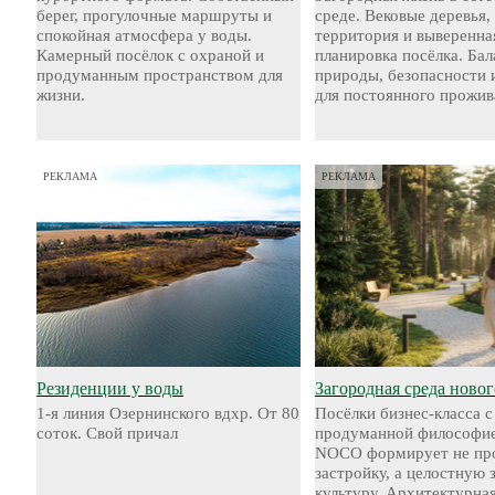
берег, прогулочные маршруты и
среде. Вековые деревья,
спокойная атмосфера у воды.
территория и выверенна
Камерный посёлок с охраной и
планировка посёлка. Бал
продуманным пространством для
природы, безопасности 
жизни.
для постоянного прожив
РЕКЛАМА
РЕКЛАМА
Резиденции у воды
Загородная среда новог
1-я линия Озернинского вдхр. От 80
Посёлки бизнес-класса с
соток. Свой причал
продуманной философие
NOCO формирует не пр
застройку, а целостную
культуру. Архитектурная