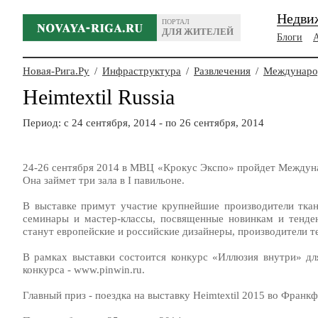
Недви
ПОРТАЛ
ДЛЯ ЖИТЕЛЕЙ
Блоги
Новая-Рига.Ру
/
Инфраструктура
/
Развлечения
/
Международ
Heimtextil Russia
Период: c 24 сентября, 2014 - по 26 сентября, 2014
24-26 сентября 2014 в МВЦ «Крокус Экспо» пройдет Междунар
Она займет три зала в I павильоне.
В выставке примут участие крупнейшие производители ткан
семинары и мастер-классы, посвященные новинкам и тенде
станут европейские и российские дизайнеры, производители т
В рамках выставки состоится конкурс «Иллюзия внутри» дл
конкурса - www.pinwin.ru.
Главный приз - поездка на выставку Heimtextil 2015 во Франкф