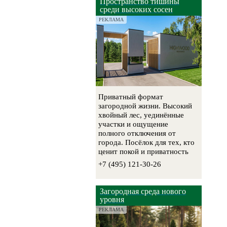
Пространство тишины
среди высоких сосен
РЕКЛАМА
Приватный формат
загородной жизни. Высокий
хвойный лес, уединённые
участки и ощущение
полного отключения от
города. Посёлок для тех, кто
ценит покой и приватность
+7 (495) 121-30-26
Загородная среда нового
уровня
РЕКЛАМА