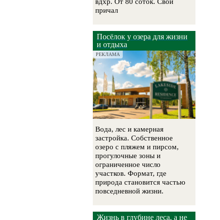
вдхр. От 80 соток. Свой
причал
Посёлок у озера для жизни
и отдыха
РЕКЛАМА
Вода, лес и камерная
застройка. Собственное
озеро с пляжем и пирсом,
прогулочные зоны и
ограниченное число
участков. Формат, где
природа становится частью
повседневной жизни.
Жизнь в глубине леса, а не