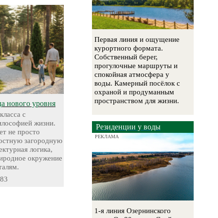
Первая линия и ощущение
курортного формата.
Собственный берег,
прогулочные маршруты и
спокойная атмосфера у
воды. Камерный посёлок с
охраной и продуманным
пространством для жизни.
да нового уровня
класса с
лософией жизни.
Резиденции у воды
т не просто
РЕКЛАМА
лостную загородную
ектурная логика,
риродное окружение
талям.
-83
1-я линия Озернинского