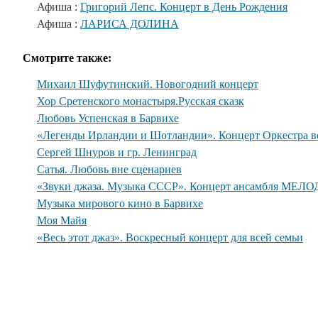
Афиша :
Григорий Лепс. Концерт в День Рождения
Афиша :
ЛАРИСА ДОЛИНА
Смотрите также:
Михаил Шуфутинский. Новогодний концерт
Хор Сретенского монастыря.Русская сказк
Любовь Успенская в Барвихе
«Легенды Ирландии и Шотландии». Концерт Оркестра во
Сергей Шнуров и гр. Ленинград
Сатья. Любовь вне сценариев
«Звуки джаза. Музыка СССР». Концерт ансамбля МЕЛО
Музыка мирового кино в Барвихе
Моя Майя
«Весь этот джаз». Воскресный концерт для всей семьи