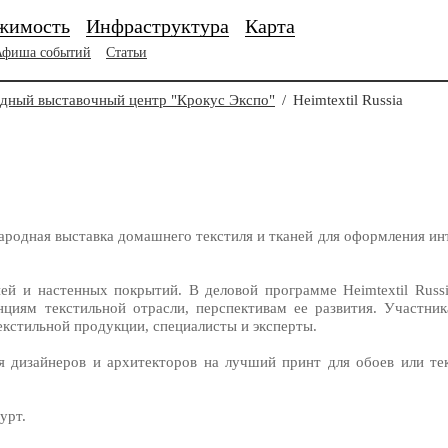
жимость
Инфраструктура
Карта
Афиша событий
Статьи
ный выставочный центр "Крокус Экспо"
/
Heimtextil Russia
одная выставка домашнего текстиля и тканей для оформления инте
ей и настенных покрытий. В деловой программе Heimtextil Russ
нциям текстильной отрасли, перспективам ее развития. Участни
екстильной продукции, специалисты и эксперты.
я дизайнеров и архитекторов на лучший принт для обоев или те
урт.