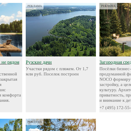
РЕКЛАМА
РЕКЛАМА
а не рядом
Рузские дачи
Загородная сре
Участки рядом с пляжем. От 1,7
Посёлки бизнес-
ественной
млн руб. Поселок построен
продуманной фи
 закрытая
NOCO формируе
я
застройку, а це
анс
культуру. Архит
и комфорта
приватность, п
ания.
и внимание к де
+7 (495) 172-55
РЕКЛАМА