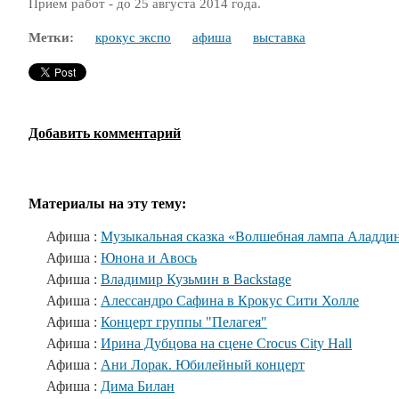
Прием работ - до 25 августа 2014 года.
Метки:
крокус экспо
афиша
выставка
Добавить комментарий
Материалы на эту тему:
Афиша :
Музыкальная сказка «Волшебная лампа Аладди
Афиша :
Юнона и Авось
Афиша :
Владимир Кузьмин в Backstage
Афиша :
Алессандро Сафина в Крокус Сити Холле
Афиша :
Концерт группы "Пелагея"
Афиша :
Ирина Дубцова на сцене Crocus City Hall
Афиша :
Ани Лорак. Юбилейный концерт
Афиша :
Дима Билан