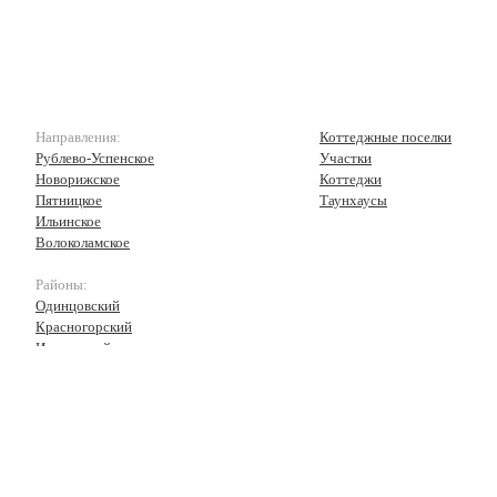
Направления:
Коттеджные поселки
Рублево-Успенское
Участки
Новорижское
Коттеджи
Пятницкое
Таунхаусы
Ильинское
Волоколамское
Районы:
Одинцовский
Красногорский
Истринский
Волоколамский
Рузский