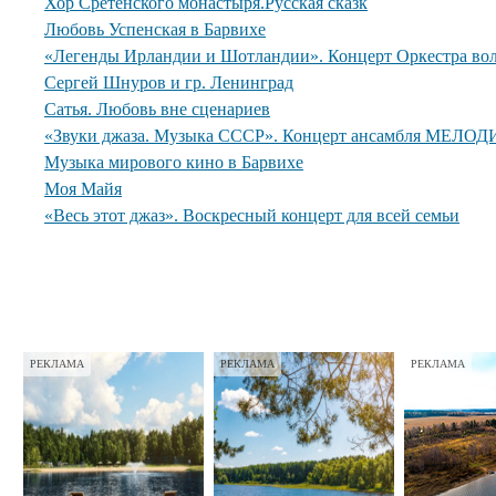
Хор Сретенского монастыря.Русская сказк
Любовь Успенская в Барвихе
«Легенды Ирландии и Шотландии». Концерт Оркестра вол
Сергей Шнуров и гр. Ленинград
Сатья. Любовь вне сценариев
«Звуки джаза. Музыка СССР». Концерт ансамбля МЕЛОДИ
Музыка мирового кино в Барвихе
Моя Майя
«Весь этот джаз». Воскресный концерт для всей семьи
РЕКЛАМА
РЕКЛАМА
РЕКЛАМА