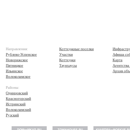
Направления:
Коттеджные поселки
Инфрастр
Рублево-Успенское
Участки
Афиша со
Новорижское
Коттеджи
Карта
Пятницкое
Таунхаусы
Агентства
Ильинское
Архив объ
Волоколамское
Районы:
Одинцовский
Красногорский
Истринский
Волоколамский
Рузский