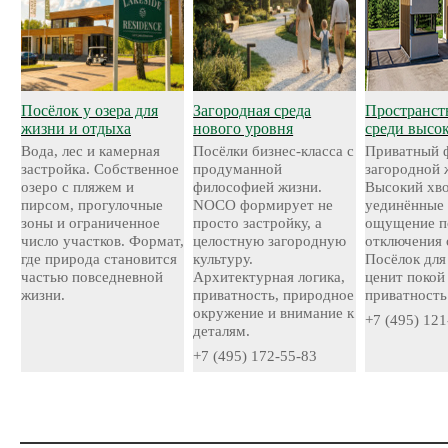
Посёлок у озера для
Загородная среда
Пространст
жизни и отдыха
нового уровня
среди высо
Вода, лес и камерная
Посёлки бизнес-класса с
Приватный 
застройка. Собственное
продуманной
загородной 
озеро с пляжем и
философией жизни.
Высокий хво
пирсом, прогулочные
NOCO формирует не
уединённые 
зоны и ограниченное
просто застройку, а
ощущение п
число участков. Формат,
целостную загородную
отключения 
где природа становится
культуру.
Посёлок для 
частью повседневной
Архитектурная логика,
ценит покой
жизни.
приватность, природное
приватность
окружение и внимание к
+7 (495) 121
деталям.
+7 (495) 172-55-83