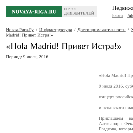
Недвиж
ПОРТАЛ
ДЛЯ ЖИТЕЛЕЙ
Блоги
Аф
Новая-Рига.Ру
/
Инфраструктура
/
Достопримечательности
/
Madrid! Привет Истра!»
«Hola Madrid! Привет Истра!»
Период: 9 июля, 2016
«Hola Madrid! Пр
9 июля 2016, суб
концерт российс
и испанского пиа
Приглашаем ва
Александра Фек
Гладкова, котор