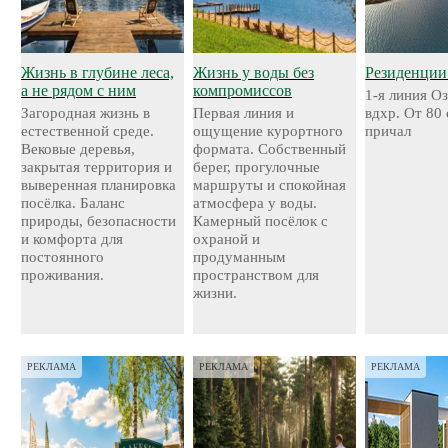
Жизнь в глубине леса,
Жизнь у воды без
Резиденции
а не рядом с ним
компромиссов
1-я линия О
Загородная жизнь в
Первая линия и
вдхр. От 80
естественной среде.
ощущение курортного
причал
Вековые деревья,
формата. Собственный
закрытая территория и
берег, прогулочные
выверенная планировка
маршруты и спокойная
посёлка. Баланс
атмосфера у воды.
природы, безопасности
Камерный посёлок с
и комфорта для
охраной и
постоянного
продуманным
проживания.
пространством для
жизни.
РЕКЛАМА
РЕКЛАМА
РЕКЛАМА