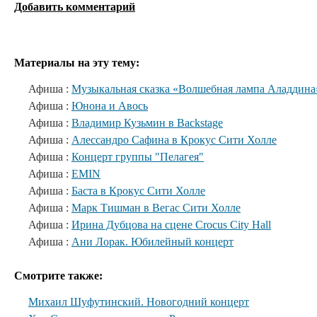
Добавить комментарий
Материалы на эту тему:
Афиша :
Музыкальная сказка «Волшебная лампа Аладдина
Афиша :
Юнона и Авось
Афиша :
Владимир Кузьмин в Backstage
Афиша :
Алессандро Сафина в Крокус Сити Холле
Афиша :
Концерт группы "Пелагея"
Афиша :
EMIN
Афиша :
Баста в Крокус Сити Холле
Афиша :
Марк Тишман в Вегас Сити Холле
Афиша :
Ирина Дубцова на сцене Crocus City Hall
Афиша :
Ани Лорак. Юбилейный концерт
Смотрите также:
Михаил Шуфутинский. Новогодний концерт