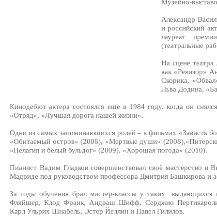
Музейно-выставо
Александр Васил
и российский акт
лауреат преми
(театральные раб
На сцене театра 
как «Ревизор» А
Скорика, «Обвал
Льва Додина, «Ба
Кинодебют актера состоялся еще в 1984 году, когда он снялся
«Отряд», «Лучшая дорога нашей жизни».
Одни из самых запоминающихся ролей – в фильмах «Зависть бог
«Обитаемый остров» (2008), «Мертвые души» (2008),«Питерские
«Пелагия и белый бульдог» (2009), «Хорошая погода» (2010).
Пианист Вадим Гладков совершенствовал своё мастерство в 
Мадриде под руководством профессора Дмитрия Башкирова и а
За годы обучения брал мастер-классы у таких выдающихся п
Фляйшер, Клод Франк, Aндраш Шифф, Серджио Пертикароли
Карл Ульрих Шнабель, Эстер Йеллин и Павел Гилилов.