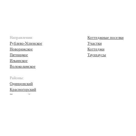
Направления:
Коттеджные поселки
Рублево-Успенское
Участки
Новорижское
Коттеджи
Пятницкое
Таунхаусы
Ильинское
Волоколамское
Районы:
Одинцовский
Красногорский
Истринский
Волоколамский
Рузский