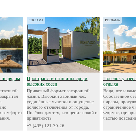
РЕКЛАМА
РЕКЛАМА
а не рядом
Пространство тишины среди
Посёлок у озер
высоких сосен
отдыха
ественной
Приватный формат загородной
Вода, лес и кам
 закрытая
жизни. Высокий хвойный лес,
Собственное оз
я
уединённые участки и ощущение
пирсом, прогул
анс
полного отключения от города.
ограниченное чи
и комфорта
Посёлок для тех, кто ценит покой и
Формат, где при
ания.
приватность
частью повседн
+7 (495) 121-30-26