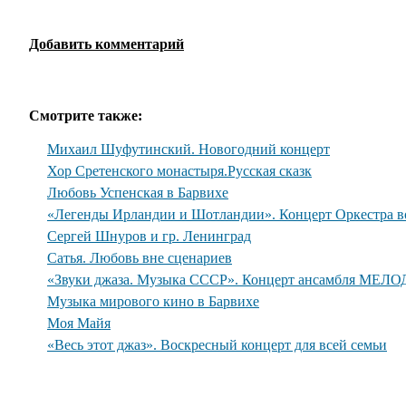
Добавить комментарий
Смотрите также:
Михаил Шуфутинский. Новогодний концерт
Хор Сретенского монастыря.Русская сказк
Любовь Успенская в Барвихе
«Легенды Ирландии и Шотландии». Концерт Оркестра во
Сергей Шнуров и гр. Ленинград
Сатья. Любовь вне сценариев
«Звуки джаза. Музыка СССР». Концерт ансамбля МЕЛО
Музыка мирового кино в Барвихе
Моя Майя
«Весь этот джаз». Воскресный концерт для всей семьи