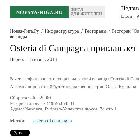
Недви
ПОРТАЛ
ДЛЯ ЖИТЕЛЕЙ
Блоги
Новая-Рига.Ру
/
Инфраструктура
/
Рестораны
/
Ресторан "Os
веранды
Osteria di Campagna приглашает
Период: 15 июня, 2013
В честь официального открытия летней веранды Osteria di C
Аккомпанировать ей будет несравненное трио Олега Бутмана.
Сбор гостей в 20.00
Резерв столов: +7 (495)6354831
Адрес: Жуковка, Рублево-Успенское шоссе, 74 стр.1
Метки:
osteria di campagna