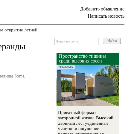
Добавить объявление
Написать новость
ое открытие летней
Найти
веранды
Пространство тишины
среди высоких сосен
РЕКЛАМА
 певицы Somi.
Приватный формат
загородной жизни. Высокий
хвойный лес, уединённые
участки и ощущение