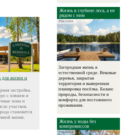
Жизнь в глубине леса, а не
рядом с ним
РЕКЛАМА
Загородная жизнь в
естественной среде. Вековые
а для жизни и
деревья, закрытая
территория и выверенная
планировка посёлка. Баланс
ерная застройка.
природы, безопасности и
еро с пляжем и
комфорта для постоянного
очные зоны и
проживания.
сло участков.
рода становится
евной жизни.
Жизнь у воды без
компромиссов
РЕКЛАМА