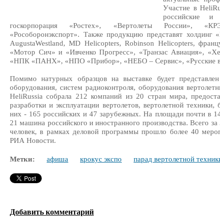
Участие в HeliR
российские и 
госкорпорация «Ростех», «Вертолеты России», «КРЭ
«Рособоронэкспорт». Также продукцию представят холдинг «Ш
AugustaWestland, MD Helicopters, Robinson Helicopters, фран
«Мотор Сич» и «Ивченко Прогресс», «Транзас Авиация», «Хе
«НПК «ПАНХ», «НПО «Прибор», «НЕБО – Сервис», «Русские ве
Помимо натурных образцов на выставке будет представлен
оборудования, систем радиоконтроля, оборудования вертолет
HeliRussia собрала 212 компаний из 20 стран мира, предост
разработки и эксплуатации вертолетов, вертолетной техники, 
них - 165 российских и 47 зарубежных. На площади почти в 1
21 машина российского и иностранного производства. Всего за
человек, в рамках деловой программы прошло более 40 меро
РИА Новости.
Метки:
афиша
крокус экспо
парад вертолетной техник
Добавить комментарий