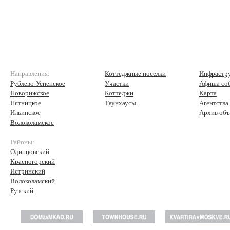
Направления:
Коттеджные поселки
Инфрастр
Рублево-Успенское
Участки
Афиша со
Новорижское
Коттеджи
Карта
Пятницкое
Таунхаусы
Агентства
Ильинское
Архив объ
Волоколамское
Районы:
Одинцовский
Красногорский
Истринский
Волоколамский
Рузский