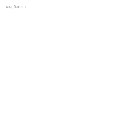
код блока: