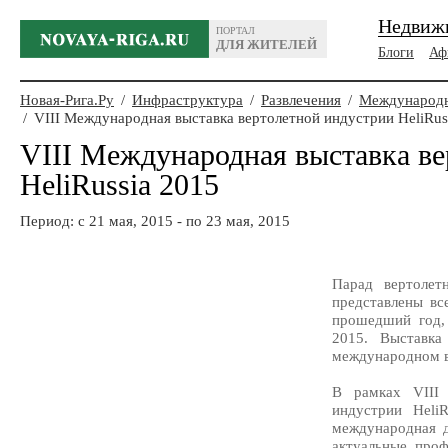
Недвиж
ПОРТАЛ
ДЛЯ ЖИТЕЛЕЙ
Блоги
Аф
Новая-Рига.Ру
/
Инфраструктура
/
Развлечения
/
Международн
/
VIII Международная выставка вертолетной индустрии HeliRus
VIII Международная выставка ве
HeliRussia 2015
Период: c 21 мая, 2015 - по 23 мая, 2015
Парад вертолет
представлены вс
прошедший год, 
2015. Выставк
международном в
В рамках VIII 
индустрии Heli
международная 
актуальные проф