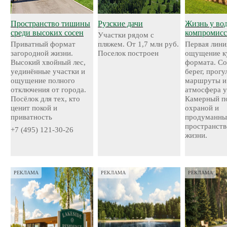
Пространство тишины
Рузские дачи
Жизнь у во
среди высоких сосен
компромисс
Участки рядом с
Приватный формат
пляжем. От 1,7 млн руб.
Первая лини
загородной жизни.
Поселок построен
ощущение к
Высокий хвойный лес,
формата. С
уединённые участки и
берег, прог
ощущение полного
маршруты и
отключения от города.
атмосфера у
Посёлок для тех, кто
Камерный по
ценит покой и
охраной и
приватность
продуманн
пространств
+7 (495) 121-30-26
жизни.
РЕКЛАМА
РЕКЛАМА
РЕКЛАМА