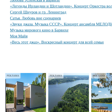
Любовь Успенская в Барвихе
«Легенды Ирландии и Шотландии». Концерт Оркестра вол
Сергей Шнуров и гр. Ленинград
Сатья. Любовь вне сценариев
«Звуки джаза. Музыка СССР». Концерт ансамбля МЕЛОДИ
Музыка мирового кино в Барвихе
Моя Майя
«Весь этот джаз». Воскресный концерт для всей семьи
РЕКЛАМА
РЕКЛАМА
РЕКЛАМА