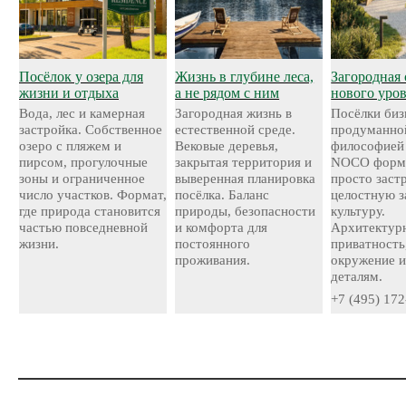
Посёлок у озера для
Жизнь в глубине леса,
Загородная 
жизни и отдыха
а не рядом с ним
нового уро
Вода, лес и камерная
Загородная жизнь в
Посёлки биз
застройка. Собственное
естественной среде.
продуманно
озеро с пляжем и
Вековые деревья,
философией
пирсом, прогулочные
закрытая территория и
NOCO форми
зоны и ограниченное
выверенная планировка
просто застр
число участков. Формат,
посёлка. Баланс
целостную 
где природа становится
природы, безопасности
культуру.
частью повседневной
и комфорта для
Архитектурн
жизни.
постоянного
приватность
проживания.
окружение и
деталям.
+7 (495) 172