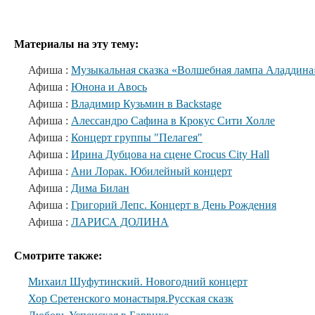
Материалы на эту тему:
Афиша :
Музыкальная сказка «Волшебная лампа Аладдина
Афиша :
Юнона и Авось
Афиша :
Владимир Кузьмин в Backstage
Афиша :
Алессандро Сафина в Крокус Сити Холле
Афиша :
Концерт группы "Пелагея"
Афиша :
Ирина Дубцова на сцене Crocus City Hall
Афиша :
Ани Лорак. Юбилейный концерт
Афиша :
Дима Билан
Афиша :
Григорий Лепс. Концерт в День Рождения
Афиша :
ЛАРИСА ДОЛИНА
Смотрите также:
Михаил Шуфутинский. Новогодний концерт
Хор Сретенского монастыря.Русская сказк