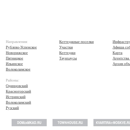
Направления:
Коттеджные поселки
Инфрастр
Рублево-Успенское
Участки
Афиша со
Новорижское
Коттеджи
Карта
Пятницкое
Таунхаусы
Агентства
Ильинское
Архив объ
Волоколамское
Районы:
Одинцовский
Красногорский
Истринский
Волоколамский
Рузский