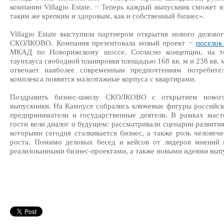
компании Villagio Estate. − Теперь каждый выпускник сможет 
таким же крепким и здоровым, как и собственный бизнес».
Villagio Estate выступила партнером открытия нового делов
СКОЛКОВО. Компания презентовала новый проект −
поселок
МКАД по Новорижскому шоссе. Согласно концепции, на те
таунхауса свободной планировки площадью 168 кв. м и 238 кв. м 
отвечает наиболее современным предпочтениям потребител
комплекса появятся малоэтажные корпуса с квартирами.
Поздравить бизнес-школу СКОЛКОВО с открытием нового
выпускники. На Кампусе собрались ключевые фигуры российск
предприниматели и государственные деятели. В рамках маст
гости вели диалог о будущем: рассматривали сценарии развити
которыми сегодня сталкивается бизнес, а также роль человече
роста. Помимо деловых бесед и кейсов от лидеров мнений г
реализованными бизнес-проектами, а также новыми идеями вып