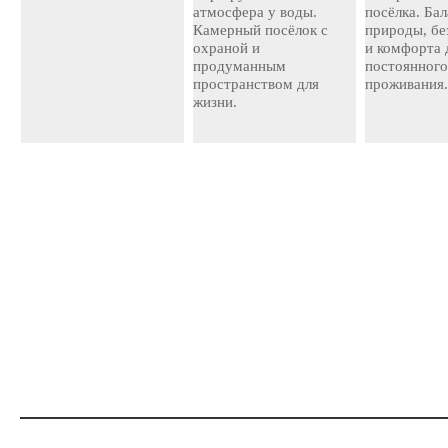
атмосфера у воды.
посёлка. Ба
Камерный посёлок с
природы, бе
охраной и
и комфорта 
продуманным
постоянног
пространством для
проживания
жизни.