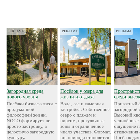
РЕКЛАМА
РЕКЛАМА
РЕКЛАМА
Загородная среда
Посёлок у озера для
Пространст
нового уровня
жизни и отдыха
среди высо
Посёлки бизнес-класса с
Вода, лес и камерная
Приватный 
продуманной
застройка. Собственное
загородной 
философией жизни.
озеро с пляжем и
Высокий хво
NOCO формирует не
пирсом, прогулочные
уединённые 
просто застройку, а
зоны и ограниченное
ощущение п
целостную загородную
число участков. Формат,
отключения 
культуру.
где природа становится
Посёлок для 