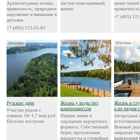
Архитектурная логика,
частью повседневной
ценит покой
приватность, природное
жизни.
приватность
окружение и внимание к
+7 (495) 121
деталям.
+7 (495) 172-55-83
РЕКЛАМА
РЕКЛАМА
РЕКЛАМА
Рузские дачи
Жизнь у воды без
Жизнь в глу
компромиссов
а не рядом 
Участки рядом с
пляжем. От 1,7 млн руб.
Первая линия и
Загородная 
Поселок построен
ощущение курортного
естественно
формата. Собственный
Вековые дер
берег, прогулочные
закрытая те
маршруты и спокойная
выверенная 