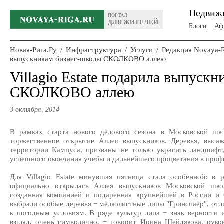
Недвиж
ПОРТАЛ
ДЛЯ ЖИТЕЛЕЙ
Блоги
Аф
Новая-Рига.Ру
/
Инфраструктура
/
Услуги
/
Редакция Novaya-
выпускникам бизнес-школы СКОЛКОВО аллею
Villagio Estate подарила выпуск
СКОЛКОВО аллею
3 октября, 2014
В рамках старта нового делового сезона в Московской ш
торжественное открытие Аллеи выпускников. Деревья, высаже
территории Кампуса, призваны не только украсить ландшафт
успешного окончания учебы и дальнейшего процветания в проф
Для Villagio Estate минувшая пятница стала особенной: в 
официально открылась Аллея выпускников Московской шк
созданная компанией и подаренная крупнейшей в России и
выбрали особые деревья − мелколистные липы "Гринспаер", о
к погодным условиям. В ряде культур липа − знак верности 
взгляд, очень символично, − говорит Ирина Шейдякова, рук