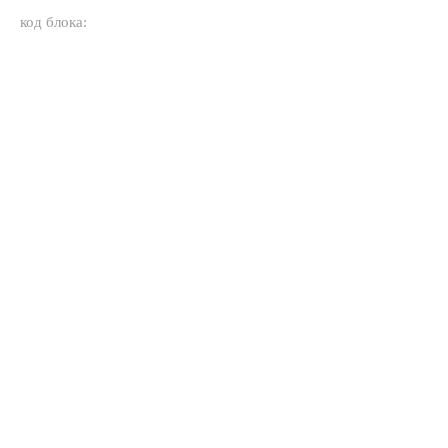
код блока: