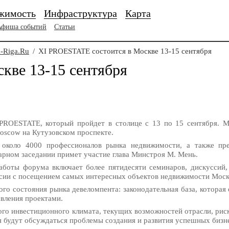
жимость
Инфраструктура
Карта
Афиша событий
Статьи
-Riga.Ru
/
XI PROESTATE состоится в Москве 13-15 сентября
кве 13-15 сентября
PROESTATE, который пройдет в столице с 13 по 15 сентября. 
oscow на Кутузовском проспекте.
 около 4000 профессионалов рынка недвижимости, а также пр
нарном заседании примет участие глава Минстроя М. Мень.
боты форума включает более пятидесяти семинаров, дискуссий, 
ессии с посещением самых интересных объектов недвижимости Мос
го состояния рынка девеломпента: законодательная база, которая
вления проектами.
го инвестиционного климата, текущих возможностей отрасли, риск
я будут обсуждаться проблемы создания и развития успешных бизн