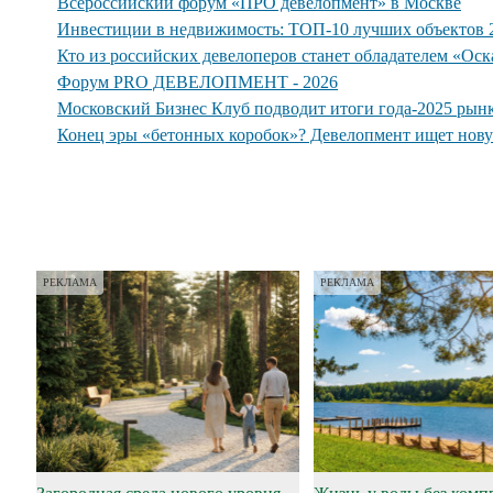
Всероссийский форум «ПРО девелопмент» в Москве
Инвестиции в недвижимость: ТОП-10 лучших объектов 2
Кто из российских девелоперов станет обладателем «Ос
Форум PRO ДЕВЕЛОПМЕНТ - 2026
Московский Бизнес Клуб подводит итоги года-2025 рын
Конец эры «бетонных коробок»? Девелопмент ищет нов
РЕКЛАМА
РЕКЛАМА