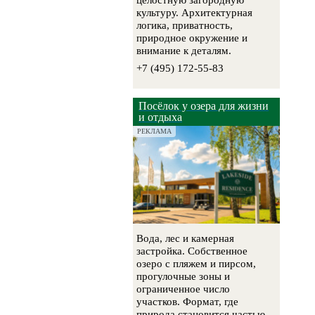
целостную загородную
культуру. Архитектурная
логика, приватность,
природное окружение и
внимание к деталям.
+7 (495) 172-55-83
Посёлок у озера для жизни
и отдыха
РЕКЛАМА
Вода, лес и камерная
застройка. Собственное
озеро с пляжем и пирсом,
прогулочные зоны и
ограниченное число
участков. Формат, где
природа становится частью