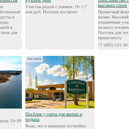
ромиссов
Рузские дачи
Пространство 
высоких сосен
ие
Участки рядом с пляжем. От 1,7
обственный
млн руб. Поселок построен
Приватный форм
шруты и
жизни. Высокий
воды.
уединённые уча
аной и
полного отключе
твом для
Посёлок для тех
приватность
+7 (495) 121-30
РЕКЛАМА
Посёлок у озера для жизни и
отдыха
вдхр. От 80
Вода, лес и камерная застройка.