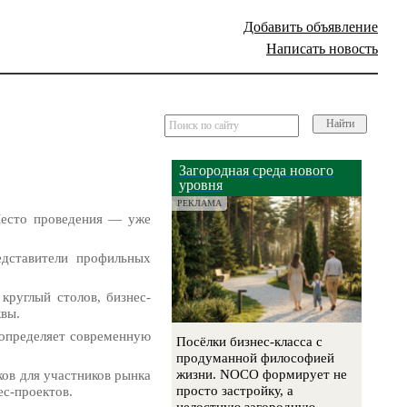
Добавить объявление
Написать новость
Найти
Загородная среда нового
уровня
РЕКЛАМА
Место проведения — уже
едставители профильных
круглый столов, бизнес-
квы.
 определяет современную
Посёлки бизнес-класса с
продуманной философией
жизни. NOCO формирует не
ов для участников рынка
просто застройку, а
ес-проектов.