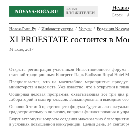
Недви
ПОРТАЛ
ДЛЯ ЖИТЕЛЕЙ
Блоги
Новая-Рига.Ру
/
Инфраструктура
/
Услуги
/
Редакция Novaya
XI PROESTATE состоится в Мос
14 июля, 2017
Открыта регистрация участников Инвестиционного форума 
ставший традиционным Конгресс Парк Radisson Royal Hotel M
Предполагается, что на масштабное мероприятие приедут
министерств и ведомств. Уже известно, что в открытии и пле
Обширная деловая программа, охватывающая все три дня ра
лабораторий и мастер-классов. Запланированы и выездные с
Основной темой предстоящего форума будет анализ актуально
градостроительную политику, вопросы финансирования и упра
Будут затронуты вопросы создания максимально благоприятно
в условиях повышенной конкуренции. Целый день, 14 сентябр