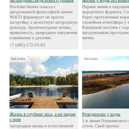
Загородная среда нового уровня
Жизнь у воды без комп
Посёлки бизнес-класса с
Первая линия и ощущен
продуманной философией жизни.
курортного формата. С
NOCO формирует не просто
берег, прогулочные мар
застройку, а целостную загородную
спокойная атмосфера у 
культуру. Архитектурная логика,
Камерный посёлок с охр
приватность, природное окружение
продуманным пространс
и внимание к деталям.
жизни.
+7 (495) 172-55-83
РЕКЛАМА
РЕКЛАМА
Жизнь в глубине леса, а не рядом
Резиденции у воды
с ним
1-я линия Озернинского 
Загородная жизнь в естественной
соток. Свой причал