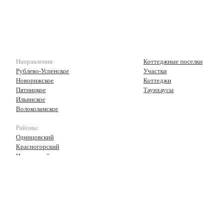
Направления:
Коттеджные поселки
Рублево-Успенское
Участки
Новорижское
Коттеджи
Пятницкое
Таунхаусы
Ильинское
Волоколамское
Районы:
Одинцовский
Красногорский
Истринский
Волоколамский
Рузский