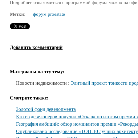
Подробнее ознакомиться с программой форума можно на офи
Метки:
форум proestate
Добавить комментарий
Материалы на эту тему:
Новости недвижимости :
Элитный проект: тонкости пр
Смотрите также:
Золотой фонд девелопмента
Кто из девелоперов получил «Оскар» по итогам премии
География амбиций: обзор номинантов премии «Рекорд
Опубликовано исследование «ТОП-10 лучших архитекту