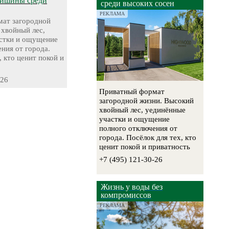
тишины среди
среди высоких сосен
РЕКЛАМА
ат загородной
 хвойный лес,
стки и ощущение
ния от города.
, кто ценит покой и
-26
Приватный формат
загородной жизни. Высокий
хвойный лес, уединённые
участки и ощущение
полного отключения от
города. Посёлок для тех, кто
ценит покой и приватность
+7 (495) 121-30-26
Жизнь у воды без
компромиссов
РЕКЛАМА