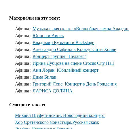
Материалы на эту тему:
Афиша :
Музыкальная сказка «Волшебная лампа Аладди
Афиша :
Юнона и Авось
Афиша :
Владимир Кузьмин в Backstage
Афиша :
Алессандро Сафина в Крокус Сити Холле
Афиша :
Концерт группы "Пелагея"
Афиша :
Ирина Дубцова на сцене Crocus City Hall
Афиша :
Ани Лорак. Юбилейный концерт
Афиша :
Дима Билан
Афиша :
Григорий Лепс. Концерт в День Рождения
Афиша :
ЛАРИСА ДОЛИНА
Смотрите также:
Михаил Шуфутинский. Новогодний концерт
Хор Сретенского монастыря.Русская сказк