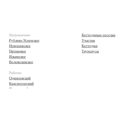
Направления:
Коттеджные поселки
Рублево-Успенское
Участки
Новорижское
Коттеджи
Пятницкое
Таунхаусы
Ильинское
Волоколамское
Районы:
Одинцовский
Красногорский
Истринский
Волоколамский
Рузский