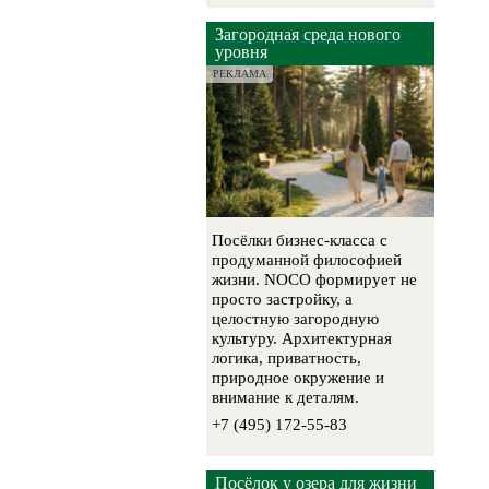
Загородная среда нового
уровня
РЕКЛАМА
Посёлки бизнес-класса с
продуманной философией
жизни. NOCO формирует не
просто застройку, а
целостную загородную
культуру. Архитектурная
логика, приватность,
природное окружение и
внимание к деталям.
+7 (495) 172-55-83
Посёлок у озера для жизни