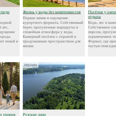
среди
Жизнь у воды без компромиссов
Посёлок у озер
отдыха
Первая линия и ощущение
родной
курортного формата. Собственный
Вода, лес и кам
 лес,
берег, прогулочные маршруты и
Собственное оз
ощущение
спокойная атмосфера у воды.
пирсом, прогул
города.
Камерный посёлок с охраной и
ограниченное чи
нит покой и
продуманным пространством для
Формат, где при
жизни.
частью повседн
РЕКЛАМА
о уровня
Рузские дачи