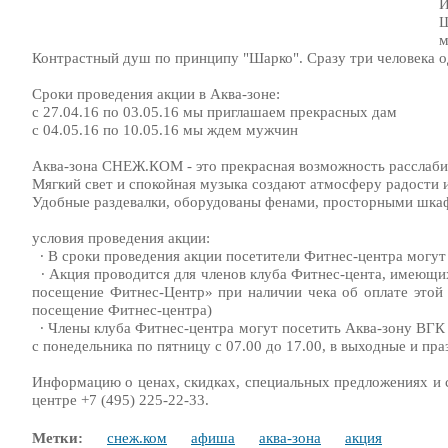
И
Щ
м
Контрастный душ по принципу "Шарко". Сразу три человека
Сроки проведения акции в Аква-зоне:
с 27.04.16 по 03.05.16 мы приглашаем прекрасных дам
с 04.05.16 по 10.05.16 мы ждем мужчин
Аква-зона СНЕЖ.КОМ - это прекрасная возможность расслабить
Мягкий свет и спокойная музыка создают атмосферу радости и
Удобные раздевалки, оборудованы фенами, просторными шка
условия проведения акции:
∙ В сроки проведения акции посетители Фитнес-центра могут 
∙ Акция проводится для членов клуба Фитнес-цента, имеющ
посещение Фитнес-Центр» при наличии чека об оплате этой 
посещение Фитнес-центра)
∙ Члены клуба Фитнес-центра могут посетить Аква-зону ВГК 
с понедельника по пятницу с 07.00 до 17.00, в выходные и пра
Информацию о ценах, скидках, специальных предложениях и ср
центре +7 (495) 225-22-33.
Метки:
снеж.ком
афиша
аква-зона
акция