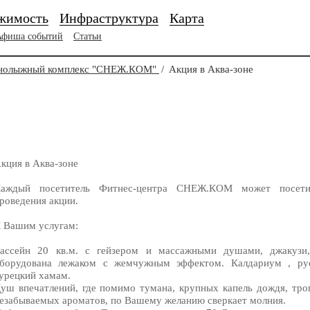
жимость
Инфраструктура
Карта
Афиша событий
Статьи
рнолыжный комплекс "СНЕЖ.КОМ"
/
Акция в Аква-зоне
кция в Аква-зоне
аждый посетитель Фитнес-центра СНЕЖ.КОМ может посети
роведения акции.
 Вашим услугам:
ассейн 20 кв.м. с гейзером и массажными душами, джакузи,
борудована лежаком с жемчужным эффектом. Калдариум , рус
урецкий хамам.
уш впечатлений, где помимо тумана, крупных капель дождя, тро
езабываемых ароматов, по Вашему желанию сверкает молния.