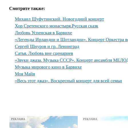
Смотрите также:
Михаил Шуфутинский. Новогодний концерт
Хор Сретенского монастыря.Русская сказк
Любовь Успенская в Барвихе
«Легенды Ирландии и Шотландии». Концерт Оркестра во
Сергей Шнуров и гр. Ленинград
Сатья. Любовь вне сценариев
«Звуки джаза. Музыка СССР». Концерт ансамбля МЕЛО
Музыка мирового кино в Барвихе
Моя Майя
«Весь этот джаз». Воскресный концерт для всей семьи
РЕКЛАМА
РЕКЛАМА