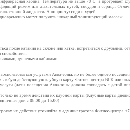
нфракрасная кабина. Температура не выше 70 С, а прогревает глу
адящий режим для дыхательных путей, сосудов и сердца. Отлич
ежклеточной жидкости. А попросту: сиди и худей.
 одновременно могут получить шикарный тонизирующий массаж.
ся после катания на склоне или катке, встретиться с друзьями, от
 спокойствия.
фчиками, душевыми кабинами.
воспользоваться услугами Аква-зоны, но не более одного посещени
их любую действующую клубную карту Фитнес-центра ВГК или опл
услуги (даты посещения Аква-зоны должна совпадать с датой оп
только во время действия их клубной карты (Клубные карты дневн
здничные дни с 08.00 до 15.00)
оках их действия уточняйте у администратора Фитнес-центра +7 (