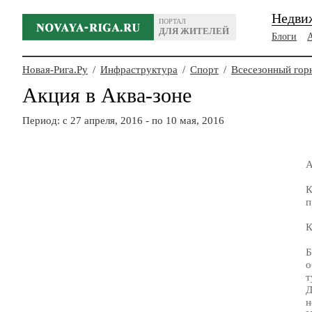
Недви
ПОРТАЛ
ДЛЯ ЖИТЕЛЕЙ
Блоги
Новая-Рига.Ру
/
Инфраструктура
/
Спорт
/
Всесезонный го
Акция в Аква-зоне
Период: c 27 апреля, 2016 - по 10 мая, 2016
А
К
п
К
Б
о
т
Д
н