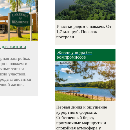
Участки рядом с пляжем. От
1,7 млн руб. Поселок
построен
а для жизни и
Жизнь у воды без
компромиссов
ерная застройка.
еро с пляжем и
РЕКЛАМА
очные зоны и
сло участков.
рода становится
евной жизни.
Первая линия и ощущение
курортного формата.
Собственный берег,
прогулочные маршруты и
спокойная атмосфера у