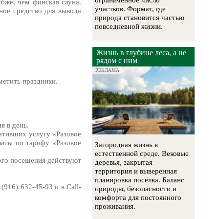
ограниченное число
бже, чем финская сауна.
участков. Формат, где
ное средство для вывода
природа становится частью
повседневной жизни.
Жизнь в глубине леса, а не
рядом с ним
РЕКЛАМА
метить праздники.
я в день.
ативших услугу «Разовое
латы по тарифу «Разовое
Загородная жизнь в
естественной среде. Вековые
ого посещения действуют
деревья, закрытая
территория и выверенная
планировка посёлка. Баланс
916) 632-45-93 и в Call-
природы, безопасности и
комфорта для постоянного
проживания.