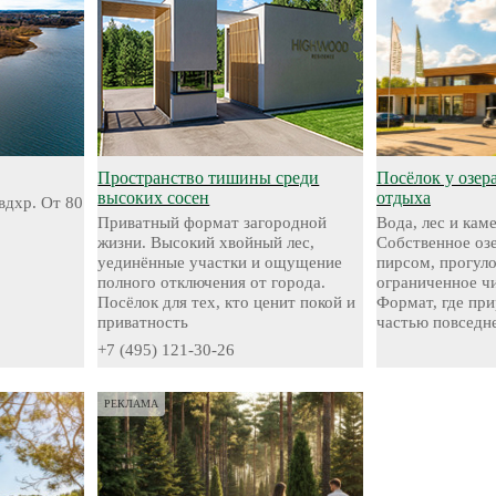
Пространство тишины среди
Посёлок у озер
высоких сосен
отдыха
вдхр. От 80
Приватный формат загородной
Вода, лес и кам
жизни. Высокий хвойный лес,
Собственное оз
уединённые участки и ощущение
пирсом, прогул
полного отключения от города.
ограниченное чи
Посёлок для тех, кто ценит покой и
Формат, где при
приватность
частью повседн
+7 (495) 121-30-26
РЕКЛАМА