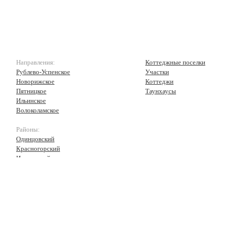
Направления:
Коттеджные поселки
Рублево-Успенское
Участки
Новорижское
Коттеджи
Пятницкое
Таунхаусы
Ильинское
Волоколамское
Районы:
Одинцовский
Красногорский
Истринский
Волоколамский
Рузский