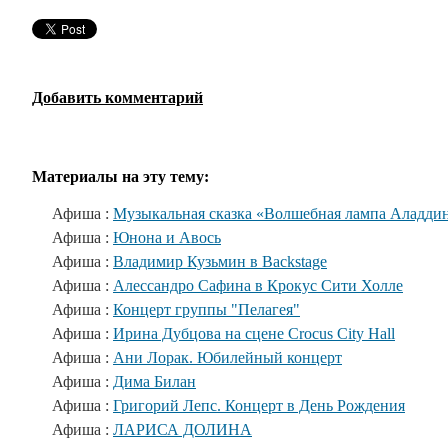
Добавить комментарий
Материалы на эту тему:
Афиша :
Музыкальная сказка «Волшебная лампа Аладди
Афиша :
Юнона и Авось
Афиша :
Владимир Кузьмин в Backstage
Афиша :
Алессандро Сафина в Крокус Сити Холле
Афиша :
Концерт группы "Пелагея"
Афиша :
Ирина Дубцова на сцене Crocus City Hall
Афиша :
Ани Лорак. Юбилейный концерт
Афиша :
Дима Билан
Афиша :
Григорий Лепс. Концерт в День Рождения
Афиша :
ЛАРИСА ДОЛИНА