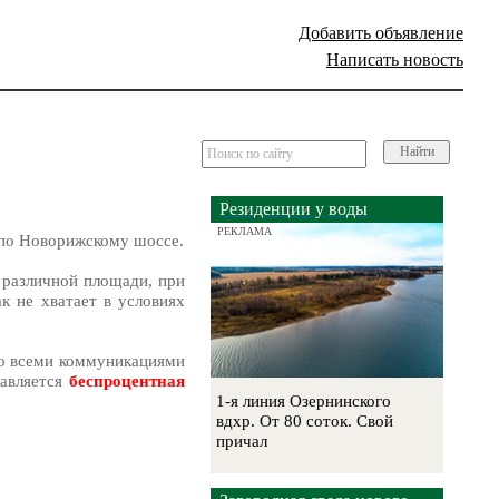
Добавить объявление
Написать новость
Найти
Резиденции у воды
РЕКЛАМА
 по Новорижскому шоссе.
 различной площади, при
к не хватает в условиях
со всеми коммуникациями
тавляется
беспроцентная
1-я линия Озернинского
вдхр. От 80 соток. Свой
причал