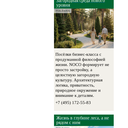
Загородная среда нового
уровня
РЕКЛАМА
Посёлки бизнес-класса с
продуманной философией
жизни. NOCO формирует не
просто застройку, а
целостную загородную
культуру. Архитектурная
логика, приватность,
природное окружение и
внимание к деталям.
+7 (495) 172-55-83
Жизнь в глубине леса, а не
рядом с ним