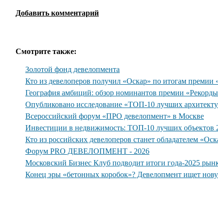
Добавить комментарий
Смотрите также:
Золотой фонд девелопмента
Кто из девелоперов получил «Оскар» по итогам премии
География амбиций: обзор номинантов премии «Рекорд
Опубликовано исследование «ТОП-10 лучших архитекту
Всероссийский форум «ПРО девелопмент» в Москве
Инвестиции в недвижимость: ТОП-10 лучших объектов 2
Кто из российских девелоперов станет обладателем «Ос
Форум PRO ДЕВЕЛОПМЕНТ - 2026
Московский Бизнес Клуб подводит итоги года-2025 рын
Конец эры «бетонных коробок»? Девелопмент ищет нов