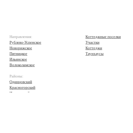
Направления:
Коттеджные поселки
Рублево-Успенское
Участки
Новорижское
Коттеджи
Пятницкое
Таунхаусы
Ильинское
Волоколамское
Районы:
Одинцовский
Красногорский
Истринский
Волоколамский
Рузский