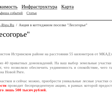
жимость
Инфраструктура
Карта
Афиша событий
Статьи
-Riga.Ru
/
Акция в коттеджном поселке "Лесогорье"
есогорье"
 чистом Истринском районе на расстоянии 55 километров от МКАД
 из 40 приватных домовладений. На ваш выбор земельные участки
 что позволило обеспечить уединенность и спокойствие, чего та
на Новой Риге.
астков и сейчас можно, приобрести уникальные лесные участки 
ости
проводит беспрецедентную акцию, в рамках которой предос
его лишь 500 тысяч рублей.