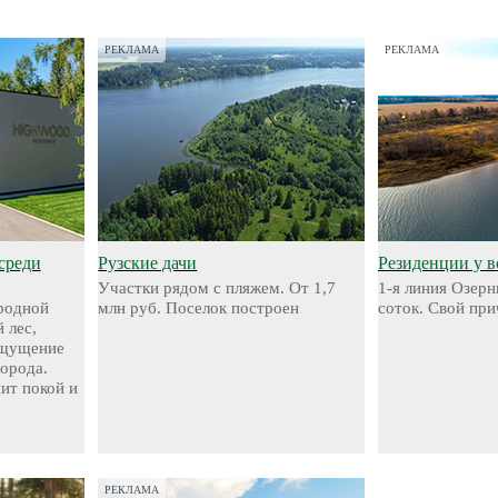
РЕКЛАМА
РЕКЛАМА
среди
Рузские дачи
Резиденции у 
Участки рядом с пляжем. От 1,7
1-я линия Озерн
родной
млн руб. Поселок построен
соток. Свой при
 лес,
ощущение
города.
нит покой и
РЕКЛАМА