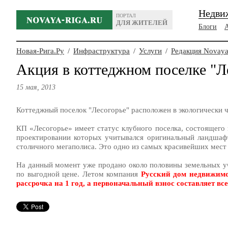
Недви
ПОРТАЛ
ДЛЯ ЖИТЕЛЕЙ
Блоги
Новая-Рига.Ру
/
Инфраструктура
/
Услуги
/
Редакция Novaya
Акция в коттеджном поселке "Л
15 мая, 2013
Коттеджный поселок "Лесогорье" расположен в экологически
КП «Лесогорье» имеет статус клубного поселка, состоящего
проектировании которых учитывался оригинальный ландшафт,
столичного мегаполиса. Это одно из самых красивейших мест 
На данный момент уже продано около половины земельных уч
по выгодной цене. Летом компания
Русский дом недвижим
рассрочка на 1 год, а первоначальный взнос составляет вс