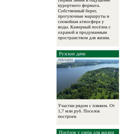
Первая линия и ощущение
курортного формата.
Собственный берег,
прогулочные маршруты и
спокойная атмосфера у
воды. Камерный посёлок с
охраной и продуманным
пространством для жизни.
Рузские дачи
РЕКЛАМА
Участки рядом с пляжем. От
1,7 млн руб. Поселок
построен
Посёлок у озера для жизни