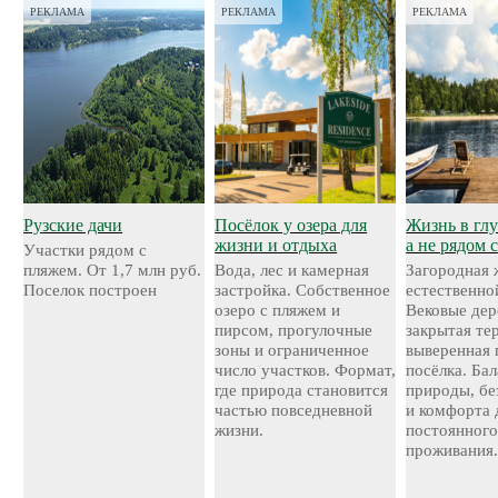
РЕКЛАМА
РЕКЛАМА
РЕКЛАМА
Рузские дачи
Посёлок у озера для
Жизнь в глу
жизни и отдыха
а не рядом 
Участки рядом с
пляжем. От 1,7 млн руб.
Вода, лес и камерная
Загородная 
Поселок построен
застройка. Собственное
естественно
озеро с пляжем и
Вековые дер
пирсом, прогулочные
закрытая те
зоны и ограниченное
выверенная 
число участков. Формат,
посёлка. Ба
где природа становится
природы, бе
частью повседневной
и комфорта 
жизни.
постоянног
проживания