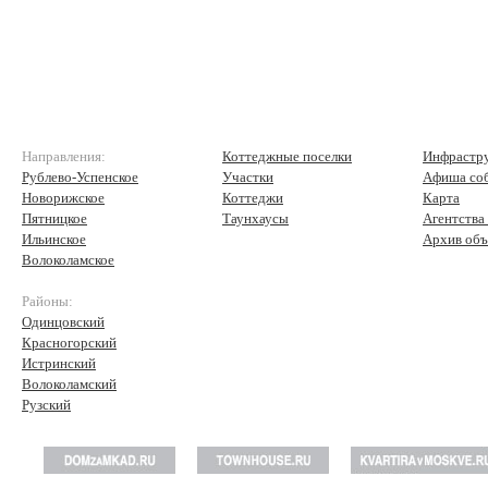
Направления:
Коттеджные поселки
Инфрастр
Рублево-Успенское
Участки
Афиша со
Новорижское
Коттеджи
Карта
Пятницкое
Таунхаусы
Агентства
Ильинское
Архив объ
Волоколамское
Районы:
Одинцовский
Красногорский
Истринский
Волоколамский
Рузский