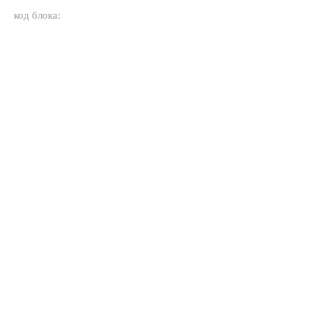
код блока: