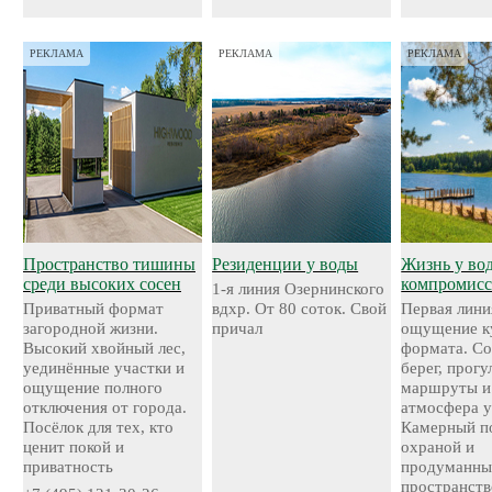
РЕКЛАМА
РЕКЛАМА
РЕКЛАМА
Пространство тишины
Резиденции у воды
Жизнь у во
среди высоких сосен
компромисс
1-я линия Озернинского
Приватный формат
вдхр. От 80 соток. Свой
Первая лини
загородной жизни.
причал
ощущение к
Высокий хвойный лес,
формата. С
уединённые участки и
берег, прог
ощущение полного
маршруты и
отключения от города.
атмосфера у
Посёлок для тех, кто
Камерный по
ценит покой и
охраной и
приватность
продуманн
пространств