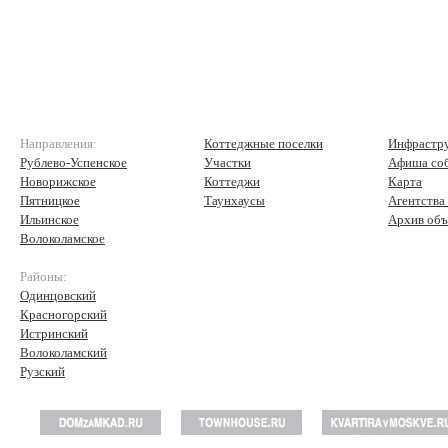
Направления:
Коттеджные поселки
Инфрастр
Рублево-Успенское
Участки
Афиша со
Новорижское
Коттеджи
Карта
Пятницкое
Таунхаусы
Агентства
Ильинское
Архив объ
Волоколамское
Районы:
Одинцовский
Красногорский
Истринский
Волоколамский
Рузский