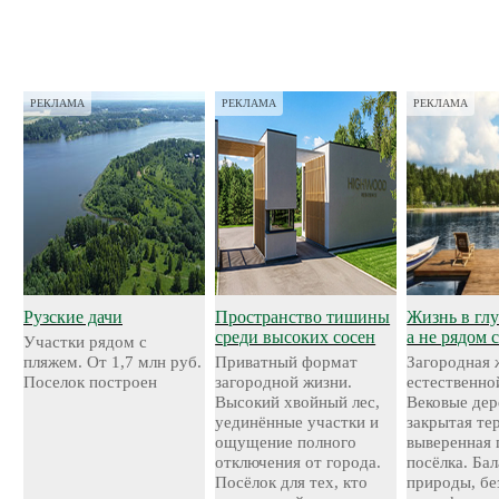
РЕКЛАМА
РЕКЛАМА
РЕКЛАМА
Рузские дачи
Пространство тишины
Жизнь в глу
среди высоких сосен
а не рядом 
Участки рядом с
пляжем. От 1,7 млн руб.
Приватный формат
Загородная 
Поселок построен
загородной жизни.
естественно
Высокий хвойный лес,
Вековые дер
уединённые участки и
закрытая те
ощущение полного
выверенная 
отключения от города.
посёлка. Ба
Посёлок для тех, кто
природы, бе