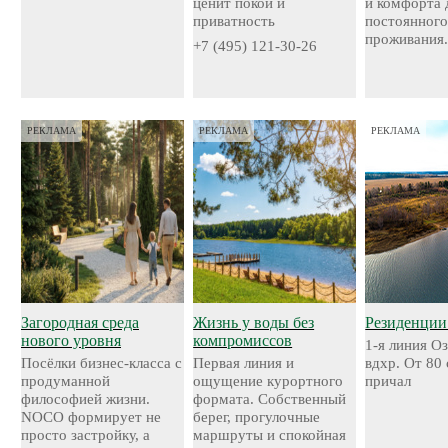
ценит покой и
и комфорта 
приватность
постоянног
проживания
+7 (495) 121-30-26
РЕКЛАМА
РЕКЛАМА
РЕКЛАМА
Загородная среда
Жизнь у воды без
Резиденции
нового уровня
компромиссов
1-я линия О
Посёлки бизнес-класса с
Первая линия и
вдхр. От 80
продуманной
ощущение курортного
причал
философией жизни.
формата. Собственный
NOCO формирует не
берег, прогулочные
просто застройку, а
маршруты и спокойная