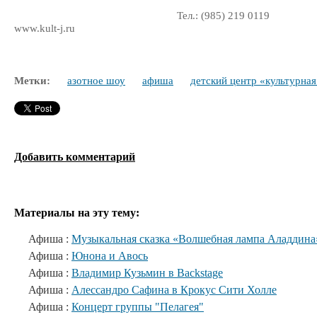
Тел.: (985) 219 0119
www.kult-j.ru
Метки:
азотное шоу
афиша
детский центр «культурная
Добавить комментарий
Материалы на эту тему:
Афиша :
Музыкальная сказка «Волшебная лампа Аладдина
Афиша :
Юнона и Авось
Афиша :
Владимир Кузьмин в Backstage
Афиша :
Алессандро Сафина в Крокус Сити Холле
Афиша :
Концерт группы "Пелагея"