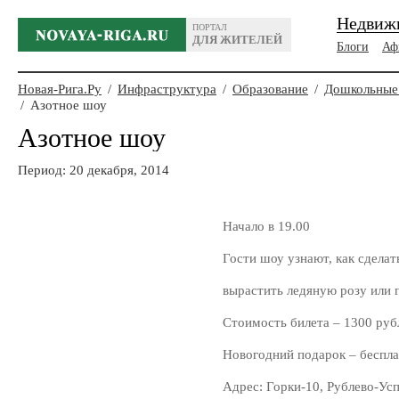
Недвиж
ПОРТАЛ
ДЛЯ ЖИТЕЛЕЙ
Блоги
Аф
Новая-Рига.Ру
/
Инфраструктура
/
Образование
/
Дошкольные
/
Азотное шоу
Азотное шоу
Период: 20 декабря, 2014
Начало в 19.00
Гости шоу узнают, как сделат
вырастить ледяную розу или 
Стоимость билета – 1300 руб
Новогодний подарок – беспла
Адрес: Горки-10, Рублево-Усп