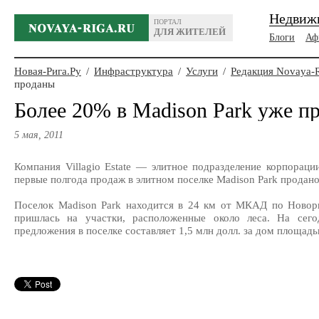
Недвиж
ПОРТАЛ
ДЛЯ ЖИТЕЛЕЙ
Блоги
Аф
Новая-Рига.Ру
/
Инфраструктура
/
Услуги
/
Редакция Novaya-
проданы
Более 20% в Madison Park уже п
5 мая, 2011
Компания Villagio Estate — элитное подразделение корпора
первые полгода продаж в элитном поселке Madison Park продан
Поселок Madison Park находится в 24 км от МКАД по Новор
пришлась на участки, расположенные около леса. На сег
предложения в поселке составляет 1,5 млн долл. за дом площадью