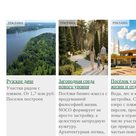
РЕКЛАМА
РЕКЛАМА
РЕКЛАМА
Рузские дачи
Загородная среда
Посёлок у о
нового уровня
жизни и от
Участки рядом с
пляжем. От 1,7 млн руб.
Посёлки бизнес-класса с
Вода, лес и
Поселок построен
продуманной
застройка. 
философией жизни.
озеро с пля
NOCO формирует не
пирсом, про
просто застройку, а
зоны и огра
целостную загородную
число участ
культуру.
где природа
Архитектурная логика,
частью повс