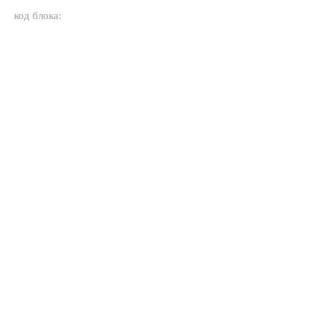
код блока: