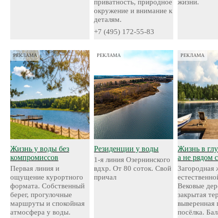
приватность, природное
жизни.
окружение и внимание к
деталям.
+7 (495) 172-55-83
РЕКЛАМА
РЕКЛАМА
РЕКЛАМА
Жизнь у воды без
Резиденции у воды
Жизнь в глу
компромиссов
а не рядом 
1-я линия Озернинского
Первая линия и
вдхр. От 80 соток. Свой
Загородная 
ощущение курортного
причал
естественно
формата. Собственный
Вековые дер
берег, прогулочные
закрытая те
маршруты и спокойная
выверенная 
атмосфера у воды.
посёлка. Ба