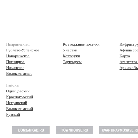
Направления:
Коттеджные поселки
Инфрастр
Рублево-Успенское
Участки
Афиша со
Новорижское
Коттеджи
Карта
Пятницкое
Таунхаусы
Агентства
Ильинское
Архив объ
Волоколамское
Районы:
Одинцовский
Красногорский
Истринский
Волоколамский
Рузский