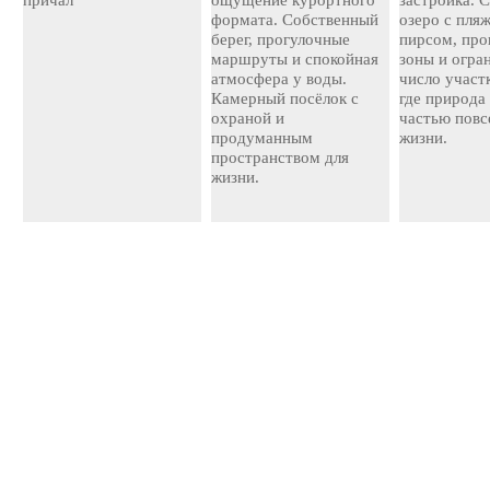
причал
ощущение курортного
застройка. 
формата. Собственный
озеро с пля
берег, прогулочные
пирсом, про
маршруты и спокойная
зоны и огра
атмосфера у воды.
число участ
Камерный посёлок с
где природа
охраной и
частью повс
продуманным
жизни.
пространством для
жизни.