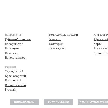
Направления:
Коттеджные поселки
Инфрастр
Рублево-Успенское
Участки
Афиша со
Новорижское
Коттеджи
Карта
Пятницкое
Таунхаусы
Агентства
Ильинское
Архив объ
Волоколамское
Районы:
Одинцовский
Красногорский
Истринский
Волоколамский
Рузский