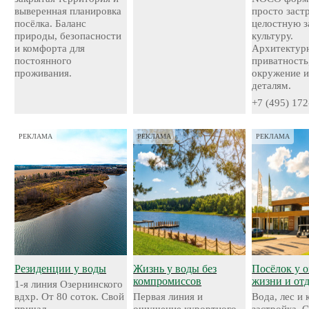
выверенная планировка
просто застр
посёлка. Баланс
целостную 
природы, безопасности
культуру.
и комфорта для
Архитектурн
постоянного
приватность
проживания.
окружение и
деталям.
+7 (495) 172
РЕКЛАМА
РЕКЛАМА
РЕКЛАМА
Резиденции у воды
Жизнь у воды без
Посёлок у о
компромиссов
жизни и от
1-я линия Озернинского
вдхр. От 80 соток. Свой
Первая линия и
Вода, лес и