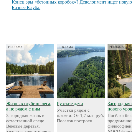
Конец эры «бетонных коробок»? Девелопмент ищет нову
Бизнес Клуба.
РЕКЛАМА
РЕКЛАМА
РЕКЛАМА
Жизнь в глубине леса,
Рузские дачи
Загородная 
а не рядом с ним
нового уро
Участки рядом с
Загородная жизнь в
пляжем. От 1,7 млн руб.
Посёлки биз
естественной среде.
Поселок построен
продуманно
Вековые деревья,
философией
закрытая территория и
NOCO форми