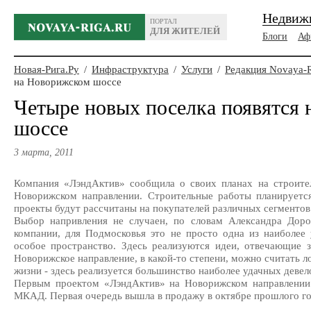
Недвиж
ПОРТАЛ
ДЛЯ ЖИТЕЛЕЙ
Блоги
Аф
Новая-Рига.Ру
/
Инфраструктура
/
Услуги
/
Редакция Novaya-
на Новорижском шоссе
Четыре новых поселка появятся
шоссе
3 марта, 2011
Компания «ЛэндАктив» сообщила о своих планах на строител
Новорижском направлении. Строительные работы планируется
проекты будут рассчитаны на покупателей различных сегментов
Выбор напривления не случаен, по словам Александра Дороф
компании, для Подмосковья это не просто одна из наиболее 
особое пространство. Здесь реализуются идеи, отвечающие з
Новорижское направление, в какой-то степени, можно считать 
жизни - здесь реализуется большинство наиболее удачных девел
Первым проектом «ЛэндАктив» на Новорижском направлении 
МКАД. Первая очередь вышла в продажу в октябре прошлого го