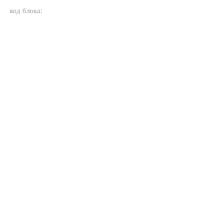
код блока: