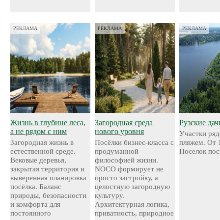
РЕКЛАМА
РЕКЛАМА
РЕКЛАМА
Жизнь в глубине леса,
Загородная среда
Рузские дач
а не рядом с ним
нового уровня
Участки ряд
Загородная жизнь в
Посёлки бизнес-класса с
пляжем. От 
естественной среде.
продуманной
Поселок пос
Вековые деревья,
философией жизни.
закрытая территория и
NOCO формирует не
выверенная планировка
просто застройку, а
посёлка. Баланс
целостную загородную
природы, безопасности
культуру.
и комфорта для
Архитектурная логика,
постоянного
приватность, природное