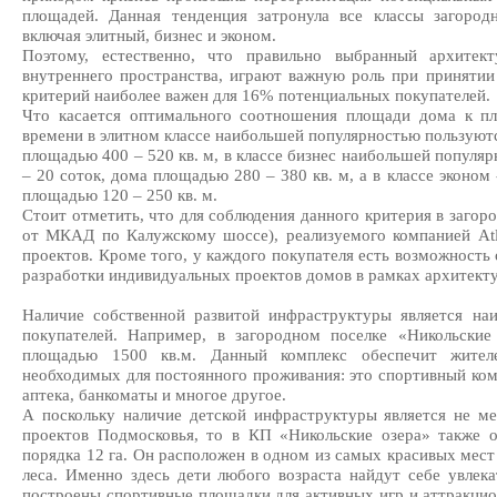
площадей. Данная тенденция затронула все классы загоро
включая элитный, бизнес и эконом.
Поэтому, естественно, что правильно выбранный архитек
внутреннего пространства, играют важную роль при приняти
критерий наиболее важен для 16% потенциальных покупателей.
Что касается оптимального соотношения площади дома к п
времени в элитном классе наибольшей популярностью пользуютс
площадью 400 – 520 кв. м, в классе бизнес наибольшей популя
– 20 соток, дома площадью 280 – 380 кв. м, а в классе эконом
площадью 120 – 250 кв. м.
Стоит отметить, что для соблюдения данного критерия в загор
от МКАД по Калужскому шоссе), реализуемого компанией Atl
проектов. Кроме того, у каждого покупателя есть возможность
разработки индивидуальных проектов домов в рамках архитекту
Наличие собственной развитой инфраструктуры является н
покупателей. Например, в загородном поселке «Никольские
площадью 1500 кв.м. Данный комплекс обеспечит жител
необходимых для постоянного проживания: это спортивный комп
аптека, банкоматы и многое другое.
А поскольку наличие детской инфраструктуры является не м
проектов Подмосковья, то в КП «Никольские озера» также о
порядка 12 га. Он расположен в одном из самых красивых мест
леса. Именно здесь дети любого возраста найдут себе увлека
построены спортивные площадки для активных игр и аттракцио