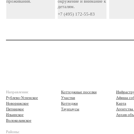
проживания.
окружение и внимание к
деталям.
+7 (495) 172-55-83
Направления:
Коттеджные поселки
Инфрастр
Рублево-Успенское
Участки
Афиша со
Новорижское
Коттеджи
Карта
Пятницкое
Таунхаусы
Агентства
Ильинское
Архив объ
Волоколамское
Районы: