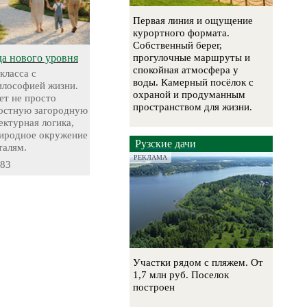
Первая линия и ощущение
курортного формата.
Собственный берег,
да нового уровня
прогулочные маршруты и
спокойная атмосфера у
класса с
воды. Камерный посёлок с
лософией жизни.
охраной и продуманным
т не просто
пространством для жизни.
лостную загородную
ектурная логика,
риродное окружение
Рузские дачи
талям.
РЕКЛАМА
-83
Участки рядом с пляжем. От
1,7 млн руб. Поселок
построен