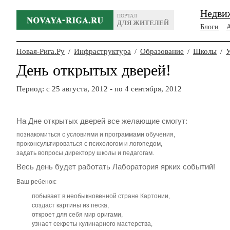
Недви
ПОРТАЛ
ДЛЯ ЖИТЕЛЕЙ
Блоги
Новая-Рига.Ру
/
Инфраструктура
/
Образование
/
Школы
/
У
День открытых дверей!
Период: c 25 августа, 2012 - по 4 сентября, 2012
На Дне открытых дверей все желающие смогут:
познакомиться с условиями и программами обучения,
проконсультироваться с психологом и логопедом,
задать вопросы директору школы и педагогам.
Весь день будет работать
Лаборатория ярких событий
!
Ваш ребенок:
побывает в необыкновенной стране Картонии,
создаст картины из песка,
откроет для себя мир оригами,
узнает секреты кулинарного мастерства,