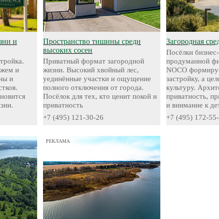
зни и
Пространство тишины среди
Загородная сре
высоких сосен
Посёлки бизнес-
стройка.
Приватный формат загородной
продуманной фи
яжем и
жизни. Высокий хвойный лес,
NOCO формируе
ны и
уединённые участки и ощущение
застройку, а це
стков.
полного отключения от города.
культуру. Архит
ановится
Посёлок для тех, кто ценит покой и
приватность, п
зни.
приватность
и внимание к де
+7 (495) 121-30-26
+7 (495) 172-55
РЕКЛАМА