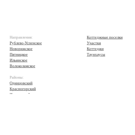
Направления:
Коттеджные поселки
Рублево-Успенское
Участки
Новорижское
Коттеджи
Пятницкое
Таунхаусы
Ильинское
Волоколамское
Районы:
Одинцовский
Красногорский
Истринский
Волоколамский
Рузский