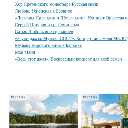
Хор Сретенского монастыря.Русская сказк
Любовь Успенская в Барвихе
«Легенды Ирландии и Шотландии». Концерт Оркестра во
Сергей Шнуров и гр. Ленинград
Сатья. Любовь вне сценариев
«Звуки джаза. Музыка СССР». Концерт ансамбля МЕЛО
Музыка мирового кино в Барвихе
Моя Майя
«Весь этот джаз». Воскресный концерт для всей семьи
РЕКЛАМА
РЕКЛАМА