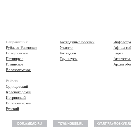
Направления:
Коттеджные поселки
Инфрастр
Рублево-Успенское
Участки
Афиша со
Новорижское
Коттеджи
Карта
Пятницкое
Таунхаусы
Агентства
Ильинское
Архив объ
Волоколамское
Районы:
Одинцовский
Красногорский
Истринский
Волоколамский
Рузский