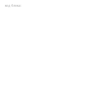
код блока: