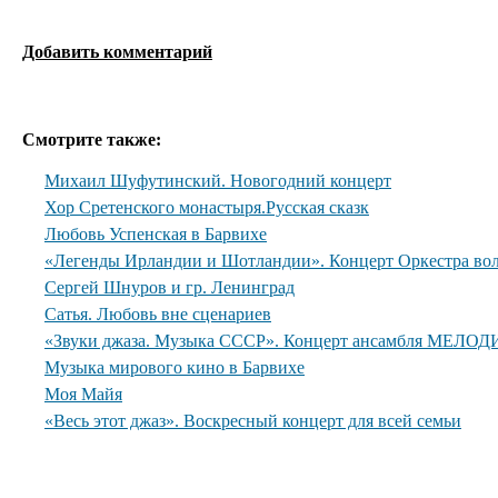
Добавить комментарий
Смотрите также:
Михаил Шуфутинский. Новогодний концерт
Хор Сретенского монастыря.Русская сказк
Любовь Успенская в Барвихе
«Легенды Ирландии и Шотландии». Концерт Оркестра вол
Сергей Шнуров и гр. Ленинград
Сатья. Любовь вне сценариев
«Звуки джаза. Музыка СССР». Концерт ансамбля МЕЛОДИ
Музыка мирового кино в Барвихе
Моя Майя
«Весь этот джаз». Воскресный концерт для всей семьи