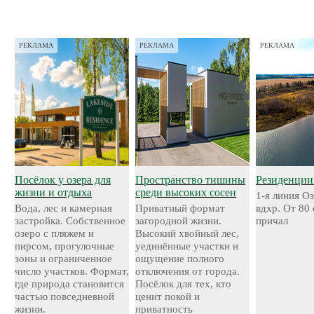
РЕКЛАМА
РЕКЛАМА
РЕКЛАМА
Посёлок у озера для
Пространство тишины
Резиденции
жизни и отдыха
среди высоких сосен
1-я линия О
Вода, лес и камерная
Приватный формат
вдхр. От 80
застройка. Собственное
загородной жизни.
причал
озеро с пляжем и
Высокий хвойный лес,
пирсом, прогулочные
уединённые участки и
зоны и ограниченное
ощущение полного
число участков. Формат,
отключения от города.
где природа становится
Посёлок для тех, кто
частью повседневной
ценит покой и
жизни.
приватность