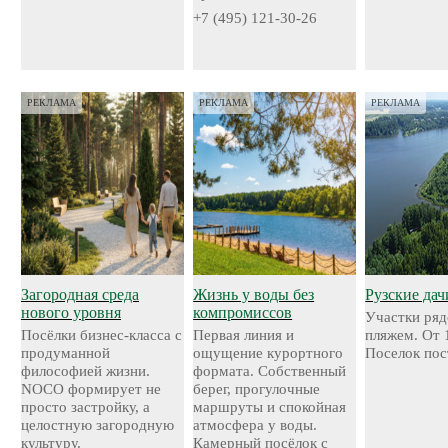
+7 (495) 121-30-26
РЕКЛАМА
РЕКЛАМА
РЕКЛАМА
Загородная среда
Жизнь у воды без
Рузские дач
нового уровня
компромиссов
Участки ряд
Посёлки бизнес-класса с
Первая линия и
пляжем. От 
продуманной
ощущение курортного
Поселок пос
философией жизни.
формата. Собственный
NOCO формирует не
берег, прогулочные
просто застройку, а
маршруты и спокойная
целостную загородную
атмосфера у воды.
культуру.
Камерный посёлок с