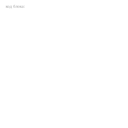
код блока: