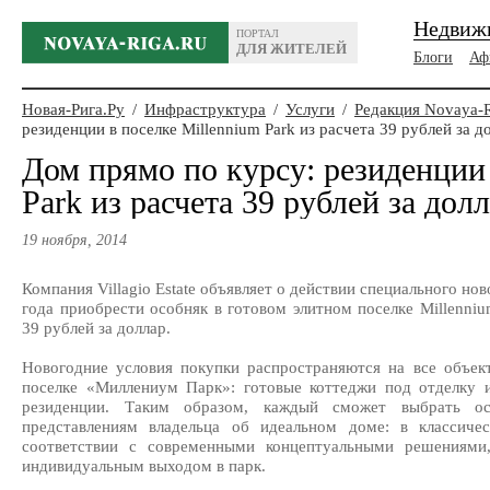
Недвиж
ПОРТАЛ
ДЛЯ ЖИТЕЛЕЙ
Блоги
Аф
Новая-Рига.Ру
/
Инфраструктура
/
Услуги
/
Редакция Novaya-
резиденции в поселке Millennium Park из расчета 39 рублей за д
Дом прямо по курсу: резиденции 
Park из расчета 39 рублей за дол
19 ноября, 2014
Компания Villagio Estate объявляет о действии специального но
года приобрести особняк в готовом элитном поселке Millenn
39 рублей за доллар.
Новогодние условия покупки распространяются на все объек
поселке «Миллениум Парк»: готовые коттеджи под отделку и
резиденции. Таким образом, каждый сможет выбрать ос
представлениям владельца об идеальном доме: в классиче
соответствии с современными концептуальными решениями
индивидуальным выходом в парк.