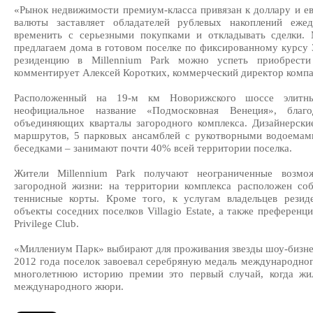
«Рынок недвижимости премиум-класса привязан к доллару и ев
валюты заставляет обладателей рублевых накоплений еже
временить с серьезными покупками и откладывать сделки.
предлагаем дома в готовом поселке по фиксированному курсу 3
резиденцию в Millennium Park можно успеть приобрести
комментирует Алексей Коротких, коммерческий директор компани
Расположенный на 19-м км Новорижского шоссе элит
неофициальное название «Подмосковная Венеция», благо
объединяющих кварталы загородного комплекса. Дизайнерски
маршрутов, 5 парковых ансамблей с рукотворными водоема
беседками – занимают почти 40% всей территории поселка.
Жители Millennium Park получают неограниченные возм
загородной жизни: на территории комплекса расположен соб
теннисные корты. Кроме того, к услугам владельцев резиде
объекты соседних поселков Villagio Estate, а также преференц
Privilege Club.
«Миллениум Парк» выбирают для проживания звезды шоу-бизнес
2012 года поселок завоевал серебряную медаль международного
многолетнюю историю премии это первый случай, когда жи
международного жюри.