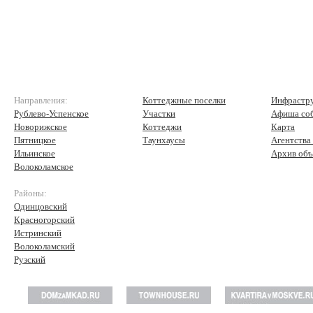
Направления:
Коттеджные поселки
Инфрастр
Рублево-Успенское
Участки
Афиша со
Новорижское
Коттеджи
Карта
Пятницкое
Таунхаусы
Агентства
Ильинское
Архив объ
Волоколамское
Районы:
Одинцовский
Красногорский
Истринский
Волоколамский
Рузский