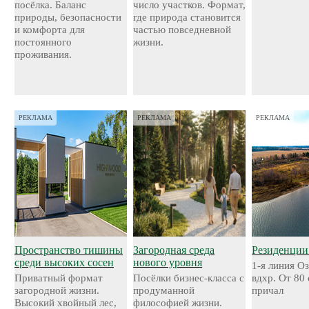
посёлка. Баланс
число участков. Формат,
природы, безопасности
где природа становится
и комфорта для
частью повседневной
постоянного
жизни.
проживания.
РЕКЛАМА
РЕКЛАМА
РЕКЛАМА
Пространство тишины
Загородная среда
Резиденции
среди высоких сосен
нового уровня
1-я линия О
Приватный формат
Посёлки бизнес-класса с
вдхр. От 80
загородной жизни.
продуманной
причал
Высокий хвойный лес,
философией жизни.