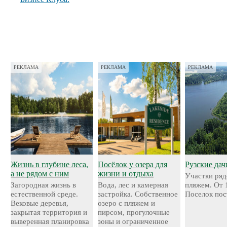
РЕКЛАМА
РЕКЛАМА
РЕКЛАМА
Жизнь в глубине леса,
Посёлок у озера для
Рузские дач
а не рядом с ним
жизни и отдыха
Участки ряд
Загородная жизнь в
Вода, лес и камерная
пляжем. От 
естественной среде.
застройка. Собственное
Поселок пос
Вековые деревья,
озеро с пляжем и
закрытая территория и
пирсом, прогулочные
выверенная планировка
зоны и ограниченное