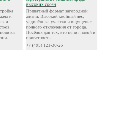
высоких сосен
стройка.
Приватный формат загородной
яжем и
жизни. Высокий хвойный лес,
ны и
уединённые участки и ощущение
стков.
полного отключения от города.
ановится
Посёлок для тех, кто ценит покой и
зни.
приватность
+7 (495) 121-30-26