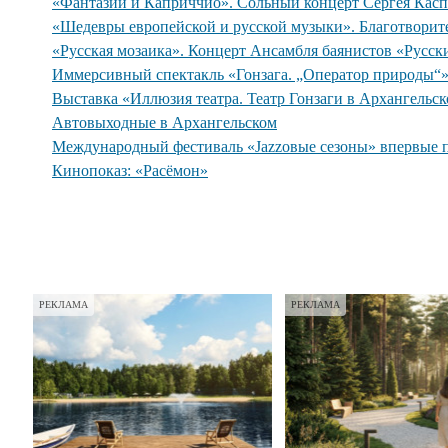
«Фантазии и Каприччио». Сольный концерт Сергея Касп
«Шедевры европейской и русской музыки». Благотворит
«Русская мозаика». Концерт Ансамбля баянистов «Русск
Иммерсивный спектакль «Гонзага. „Оператор природы“
Выставка «Иллюзия театра. Театр Гонзаги в Архангельс
Автовыходные в Архангельском
Международный фестиваль «Jazzовые сезоны» впервые 
Кинопоказ: «Расёмон»
РЕКЛАМА
РЕКЛАМА