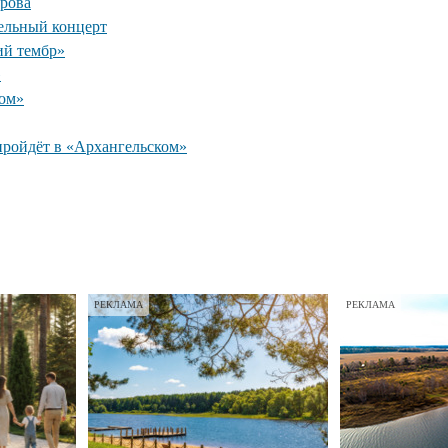
рова
ельный концерт
ий тембр»
»
ком»
пройдёт в «Архангельском»
РЕКЛАМА
РЕКЛАМА