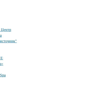
 Центр
а
 источник"
NE
а»
 Spa