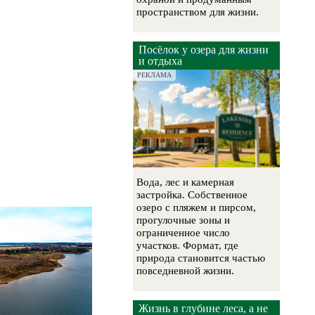
пространством для жизни.
Посёлок у озера для жизни
и отдыха
РЕКЛАМА
Вода, лес и камерная
застройка. Собственное
озеро с пляжем и пирсом,
прогулочные зоны и
ограниченное число
участков. Формат, где
природа становится частью
повседневной жизни.
Жизнь в глубине леса, а не