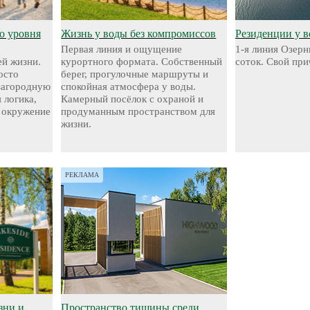
о уровня
Жизнь у воды без компромиссов
Резиденции у 
Первая линия и ощущение
1-я линия Озерн
й жизни.
курортного формата. Собственный
соток. Свой при
осто
берег, прогулочные маршруты и
 загородную
спокойная атмосфера у воды.
 логика,
Камерный посёлок с охраной и
 окружение
продуманным пространством для
жизни.
РЕКЛАМА
зни и
Пространство тишины среди