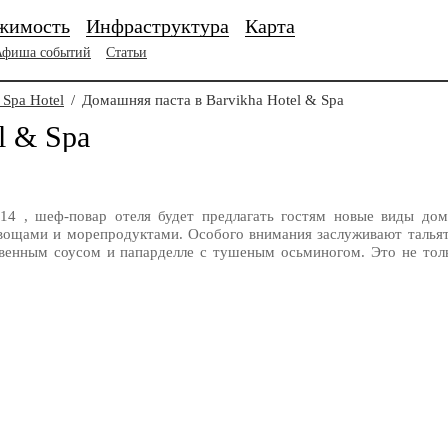
жимость
Инфраструктура
Карта
Афиша событий
Статьи
 Spa Hotel
/
Домашняя паста в Barvikha Hotel & Spa
l & Spa
14 , шеф-повар отеля будет предлагать гостям новые виды дом
вощами и морепродуктами. Особого внимания заслуживают тальяте
венным соусом и папарделле с тушеным осьминогом. Это не толь