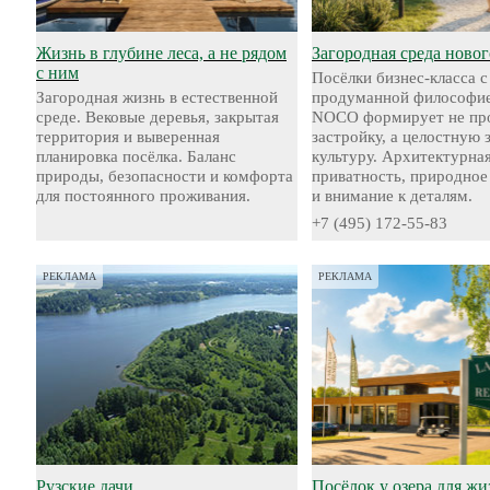
Жизнь в глубине леса, а не рядом
Загородная среда новог
с ним
Посёлки бизнес-класса с
Загородная жизнь в естественной
продуманной философие
среде. Вековые деревья, закрытая
NOCO формирует не пр
территория и выверенная
застройку, а целостную
планировка посёлка. Баланс
культуру. Архитектурная
природы, безопасности и комфорта
приватность, природное
для постоянного проживания.
и внимание к деталям.
+7 (495) 172-55-83
РЕКЛАМА
РЕКЛАМА
Рузские дачи
Посёлок у озера для жи