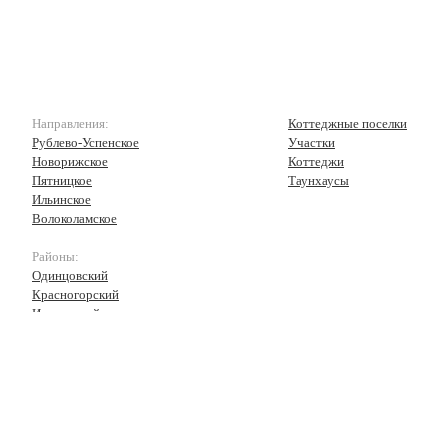
Направления:
Коттеджные поселки
Рублево-Успенское
Участки
Новорижское
Коттеджи
Пятницкое
Таунхаусы
Ильинское
Волоколамское
Районы:
Одинцовский
Красногорский
Истринский
Волоколамский
Рузский