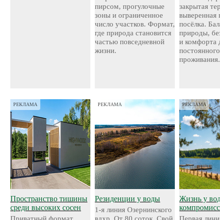
пирсом, прогулочные
закрытая те
зоны и ограниченное
выверенная 
число участков. Формат,
посёлка. Ба
где природа становится
природы, бе
частью повседневной
и комфорта 
жизни.
постоянног
проживания
РЕКЛАМА
РЕКЛАМА
РЕКЛАМА
Пространство тишины
Резиденции у воды
Жизнь у во
среди высоких сосен
компромисс
1-я линия Озернинского
Приватный формат
вдхр. От 80 соток. Свой
Первая лини