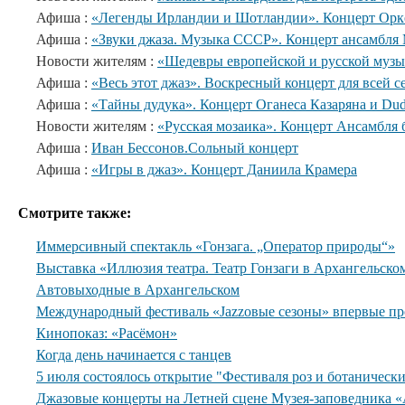
Афиша :
«Легенды Ирландии и Шотландии». Концерт Орке
Афиша :
«Звуки джаза. Музыка СССР». Концерт ансамбл
Новости жителям :
«Шедевры европейской и русской музы
Афиша :
«Весь этот джаз». Воскресный концерт для всей с
Афиша :
«Тайны дудука». Концерт Оганеса Казаряна и Du
Новости жителям :
«Русская мозаика». Концерт Ансамбля 
Афиша :
Иван Бессонов.Сольный концерт
Афиша :
«Игры в джаз». Концерт Даниила Крамера
Смотрите также:
Иммерсивный спектакль «Гонзага. „Оператор природы“»
Выставка «Иллюзия театра. Театр Гонзаги в Архангельско
Автовыходные в Архангельском
Международный фестиваль «Jazzовые сезоны» впервые пр
Кинопоказ: «Расёмон»
Когда день начинается с танцев
5 июля состоялось открытие "Фестиваля роз и ботанически
Джазовые концерты на Летней сцене Музея-заповедника «