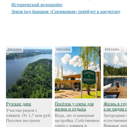
Исторический велопробег
Земля под бывшим «Снежкомом» перейдет к кредитору
РЕКЛАМА
РЕКЛАМА
РЕКЛАМА
Рузские дачи
Посёлок у озера для
Жизнь в глу
жизни и отдыха
а не рядом 
Участки рядом с
пляжем. От 1,7 млн руб.
Вода, лес и камерная
Загородная 
Поселок построен
застройка. Собственное
естественно
озеро с пляжем и
Вековые дер