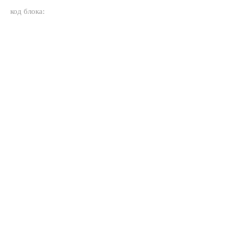
код блока: