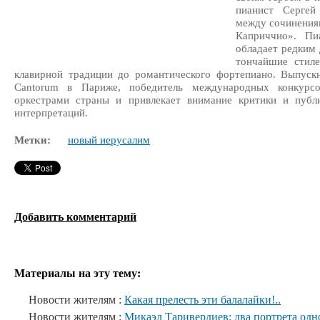
пианист Сергей
между сочинения
Каприччио». Пиа
обладает редким 
тончайшие стиле
клавирной традиции до романтического фортепиано. Выпускн
Cantorum в Париже, победитель международных конкурс
оркестрами страны и привлекает внимание критики и публ
интерпретаций.
Метки:
новый иерусалим
Добавить комментарий
Материалы на эту тему:
Новости жителям :
Какая прелесть эти балалайки!..
Новости жителям :
Микаэл Таривердиев: два портрета одн