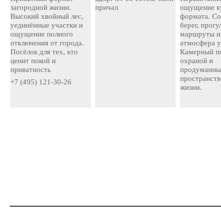
загородной жизни.
причал
ощущение к
Высокий хвойный лес,
формата. С
уединённые участки и
берег, прог
ощущение полного
маршруты и
отключения от города.
атмосфера у
Посёлок для тех, кто
Камерный по
ценит покой и
охраной и
приватность
продуманн
пространств
+7 (495) 121-30-26
жизни.