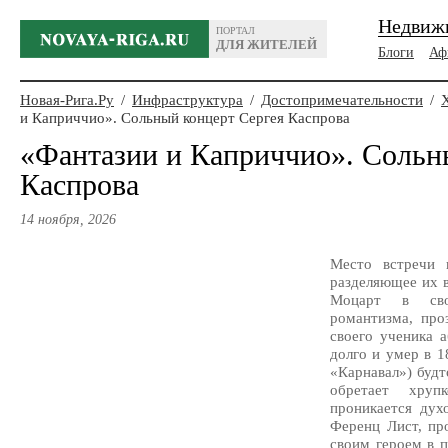
Недвиж
ПОРТАЛ
ДЛЯ ЖИТЕЛЕЙ
Блоги
Аф
Новая-Рига.Ру
/
Инфраструктура
/
Достопримечательности
/
и Каприччио». Сольный концерт Сергея Каспрова
«Фантазии и Каприччио». Сольн
Каспрова
14 ноября, 2026
Место встречи 
разделяющее их 
Моцарт в сво
романтизма, про
своего ученика 
долго и умер в 1
«Карнавал») будт
обретает хруп
проникается дух
Ференц Лист, пр
своим героем в 