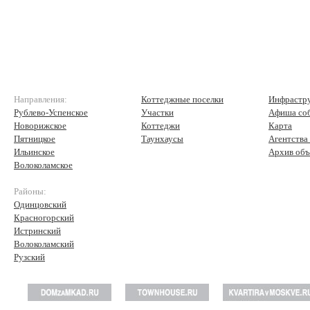
Направления:
Коттеджные поселки
Инфрастр
Рублево-Успенское
Участки
Афиша со
Новорижское
Коттеджи
Карта
Пятницкое
Таунхаусы
Агентства
Ильинское
Архив объ
Волоколамское
Районы:
Одинцовский
Красногорский
Истринский
Волоколамский
Рузский