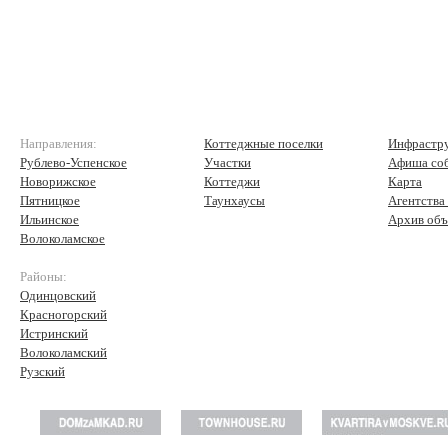
Направления:
Коттеджные поселки
Инфрастр
Рублево-Успенское
Участки
Афиша со
Новорижское
Коттеджи
Карта
Пятницкое
Таунхаусы
Агентства
Ильинское
Архив объ
Волоколамское
Районы:
Одинцовский
Красногорский
Истринский
Волоколамский
Рузский