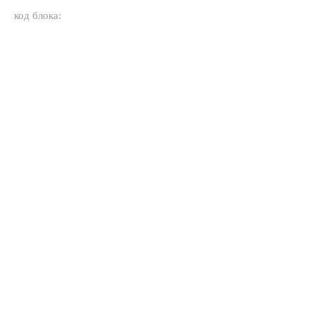
код блока: