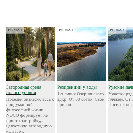
РЕКЛАМА
РЕКЛАМА
РЕКЛАМА
Загородная среда
Резиденции у воды
Рузские дач
нового уровня
1-я линия Озернинского
Участки ряд
Посёлки бизнес-класса с
вдхр. От 80 соток. Свой
пляжем. От 
продуманной
причал
Поселок пос
философией жизни.
NOCO формирует не
просто застройку, а
целостную загородную
культуру.