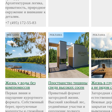
Архитектурная логика,
приватность, природное
окружение и внимание к
деталям.
+7 (495) 172-55-83
РЕКЛАМА
РЕКЛАМА
РЕКЛАМА
Жизнь у воды без
Пространство тишины
Жизнь в глу
компромиссов
среди высоких сосен
а не рядом 
Первая линия и
Приватный формат
Загородная 
ощущение курортного
загородной жизни.
естественно
формата. Собственный
Высокий хвойный лес,
Вековые дер
берег, прогулочные
уединённые участки и
закрытая те
маршруты и спокойная
ощущение полного
выверенная 