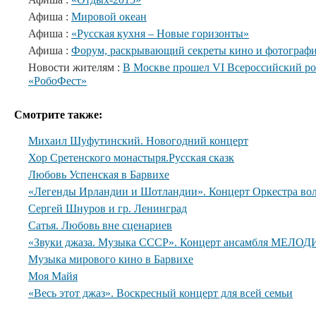
Афиша :
Мировой океан
Афиша :
«Русская кухня – Новые горизонты»
Афиша :
Форум, раскрывающий секреты кино и фотограф
Новости жителям :
В Москве прошел VI Всероссийский ро
«РобоФест»
Смотрите также:
Михаил Шуфутинский. Новогодний концерт
Хор Сретенского монастыря.Русская сказк
Любовь Успенская в Барвихе
«Легенды Ирландии и Шотландии». Концерт Оркестра вол
Сергей Шнуров и гр. Ленинград
Сатья. Любовь вне сценариев
«Звуки джаза. Музыка СССР». Концерт ансамбля МЕЛОДИ
Музыка мирового кино в Барвихе
Моя Майя
«Весь этот джаз». Воскресный концерт для всей семьи