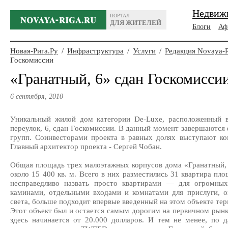
Недвиж
ПОРТАЛ
ДЛЯ ЖИТЕЛЕЙ
Блоги
Аф
Новая-Рига.Ру
/
Инфраструктура
/
Услуги
/
Редакция Novaya-
Госкомиссии
«Гранатный, 6» сдан Госкомисси
6 сентября, 2010
Уникальный жилой дом категории De-Luxe, расположенный 
переулок, 6, сдан Госкомиссии. В данный момент завершаютс
групп. Соинвесторами проекта в равных долях выступают
Главный архитектор проекта - Сергей Чобан.
Общая площадь трех малоэтажных корпусов дома «Гранатный, 
около 15 400 кв. м. Всего в них разместились 31 квартира пло
несправедливо назвать просто квартирами — для огромных
каминами, отдельными входами и комнатами для прислуги, 
света, больше подходит впервые введенный на этом объекте тер
Этот объект был и остается самым дорогим на первичном рын
здесь начинается от 20.000 долларов. И тем не менее, по 