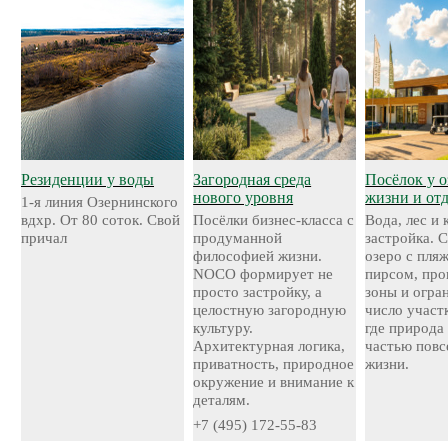
Резиденции у воды
Загородная среда
Посёлок у о
нового уровня
жизни и от
1-я линия Озернинского
вдхр. От 80 соток. Свой
Посёлки бизнес-класса с
Вода, лес и
причал
продуманной
застройка. 
философией жизни.
озеро с пля
NOCO формирует не
пирсом, про
просто застройку, а
зоны и огра
целостную загородную
число участ
культуру.
где природа
Архитектурная логика,
частью повс
приватность, природное
жизни.
окружение и внимание к
деталям.
+7 (495) 172-55-83