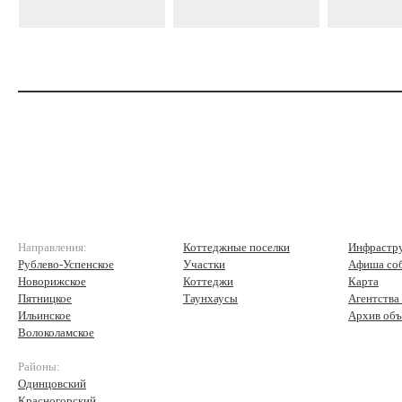
Направления:
Коттеджные поселки
Инфрастр
Рублево-Успенское
Участки
Афиша со
Новорижское
Коттеджи
Карта
Пятницкое
Таунхаусы
Агентства
Ильинское
Архив объ
Волоколамское
Районы:
Одинцовский
Красногорский