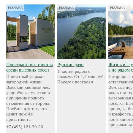
РЕКЛАМА
РЕКЛАМА
РЕКЛАМА
Пространство тишины
Рузские дачи
Жизнь в глу
среди высоких сосен
а не рядом 
Участки рядом с
Приватный формат
пляжем. От 1,7 млн руб.
Загородная 
загородной жизни.
Поселок построен
естественно
Высокий хвойный лес,
Вековые дер
уединённые участки и
закрытая те
ощущение полного
выверенная 
отключения от города.
посёлка. Ба
Посёлок для тех, кто
природы, бе
ценит покой и
и комфорта 
приватность
постоянног
проживания
+7 (495) 121-30-26