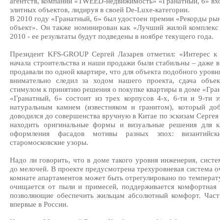
агентств, компании «TWEED-недвижимость» «Гранатный, 6» вх
элитных объектов, лидируя в своей De-Luxe-категории.
В 2010 году «Гранатный, 6» был удостоен премии «Рекорды р
объект». Он также номинирован как «Лучший жилой комплекс 
2010 - ее результаты будут подведены в ноябре текущего года.
Президент KFS-GROUP Сергей Лазарев отметил: «Интерес к 
начала строительства и наши продажи были стабильны – даже в
продавали по одной квартире, что для объекта подобного уровня
внимательно следил за ходом нашего проекта, сдача объе
стимулом к принятию решения о покупке квартиры в доме «Гран
«Гранатный, 6» состоит из трех корпусов 4-х, 6-ти и 9-ти 
натуральным камнем (известняком и гранитом), который до
доводился до совершенства вручную в Китае по эскизам Сергея
находить оригинальные формы и визуальные решения для к
оформления фасадов мотивы разных эпох: византийски
старомосковские узоры.
Надо ли говорить, что в доме такого уровня инженерия, сист
до мелочей. В проекте предусмотрена трехуровневая система о
комнате апартаментов может быть отрегулировано по температур
очищается от пыли и примесей, поддерживается комфортная 
позволяющие обеспечить жильцам абсолютный комфорт. Часть
впервые в России.