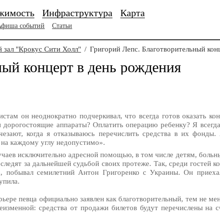
жимость
Инфраструктура
Карта
Афиша событий
Статьи
 зал "Крокус Сити Холл"
/
Григорий Лепс. Благотворительный кон
ный концерт в день рождения
стам он неоднократно подчеркивал, что всегда готов оказать к
 дорогостоящие аппараты? Оплатить операцию ребенку? Я всегда г
езают, когда я отказываюсь перечислить средства в их фонды.
 на каждому углу недопустимо».
учаев исключительно адресной помощью, в том числе детям, больн
 следят за дальнейшей судьбой своих протеже. Так, среди гостей к
, побывал семилетний Антон Григоренко с Украины. Он приеха
упила.
ьере певца официально заявлен как благотворительный, тем не мене
еизменной: средства от продажи билетов будут перечислены на с