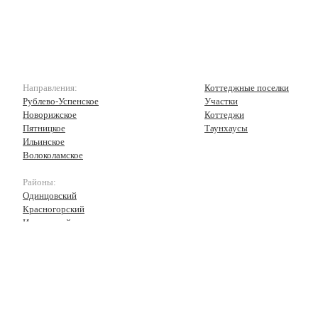
Направления:
Коттеджные поселки
Рублево-Успенское
Участки
Новорижское
Коттеджи
Пятницкое
Таунхаусы
Ильинское
Волоколамское
Районы:
Одинцовский
Красногорский
Истринский
Волоколамский
Рузский