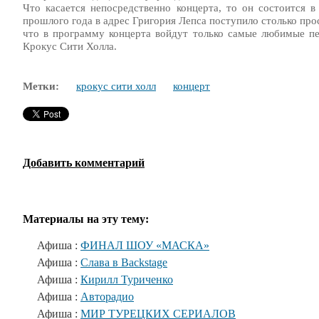
Что касается непосредственно концерта, то он состоится 
прошлого года в адрес Григория Лепса поступило столько про
что в программу концерта войдут только самые любимые пе
Крокус Сити Холла.
Метки:
крокус сити холл
концерт
Добавить комментарий
Материалы на эту тему:
Афиша :
ФИНАЛ ШОУ «МАСКА»
Афиша :
Слава в Backstage
Афиша :
Кирилл Туриченко
Афиша :
Авторадио
Афиша :
МИР ТУРЕЦКИХ СЕРИАЛОВ