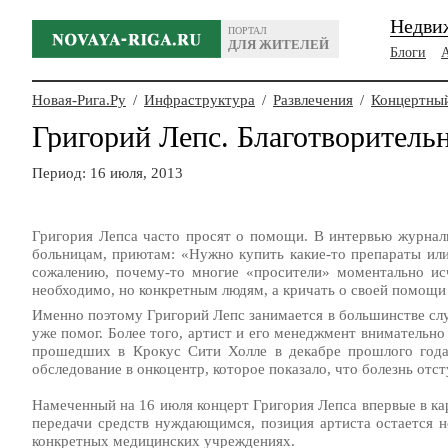
Недви
ПОРТАЛ
ДЛЯ ЖИТЕЛЕЙ
Блоги
Новая-Рига.Ру
/
Инфраструктура
/
Развлечения
/
Концертный
Григорий Лепс. Благотворитель
Период: 16 июля, 2013
Григория Лепса часто просят о помощи. В интервью журнали
больницам, приютам: «Нужно купить какие-то препараты или
сожалению, почему-то многие «просители» моментально исч
необходимо, но конкретным людям, а кричать о своей помощи
Именно поэтому Григорий Лепс занимается в большинстве сл
уже помог. Более того, артист и его менеджмент внимательно
прошедших в Крокус Сити Холле в декабре прошлого года
обследование в онкоцентр, которое показало, что болезнь отст
Намеченный на 16 июля концерт Григория Лепса впервые в кар
передачи средств нуждающимся, позиция артиста остается н
конкретных медицинских учреждениях.