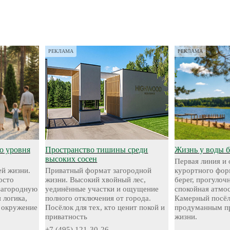
РЕКЛАМА
РЕКЛАМА
о уровня
Пространство тишины среди
Жизнь у воды 
высоких сосен
Первая линия и
й жизни.
Приватный формат загородной
курортного фор
осто
жизни. Высокий хвойный лес,
берег, прогуло
 загородную
уединённые участки и ощущение
спокойная атмо
 логика,
полного отключения от города.
Камерный посёл
 окружение
Посёлок для тех, кто ценит покой и
продуманным пр
приватность
жизни.
+7 (495) 121-30-26