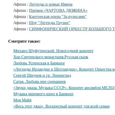
Афиша :
Легенды и новые Имена
Афиша :
Премия «ЧАРТОВА ДЮЖИНА»
Афиша :
Кантонская опера "За кулисами"
Афиша :
Шоу "Легенды Грузии"
Афиша :
СИМФОНИЧЕСКИЙ ОРКЕСТР БОЛЬШОГО Т
Смотрите также:
Михаил Шуфутинский. Новогодний концерт
Хор Сретенского монастыря.Русская сказк
Любовь Успенская в Барвихе
«Легенды Ирландии и Шотландии». Концерт Оркестра во
Сергей Шнуров и гр. Ленинград
Сатья. Любовь вне сценариев
«Звуки джаза. Музыка СССР». Концерт ансамбля МЕЛО
Музыка мирового кино в Барвихе
Моя Майя
«Весь этот джаз». Воскресный концерт для всей семьи