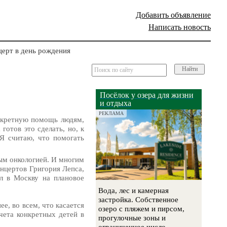
Добавить объявление
Написать новость
церт в день рождения
Найти
Посёлок у озера для жизни
и отдыха
РЕКЛАМА
онкретную помощь людям,
отов это сделать, но, к
 Я считаю, что помогать
ым онкологией. И многим
онцертов Григория Лепса,
л в Москву на плановое
Вода, лес и камерная
застройка. Собственное
е, во всем, что касается
озеро с пляжем и пирсом,
чета конкретных детей в
прогулочные зоны и