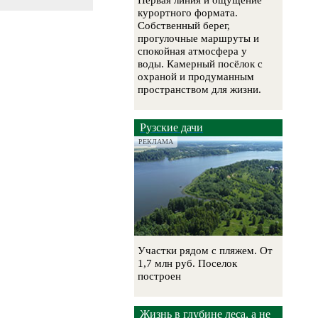
Первая линия и ощущение
курортного формата.
Собственный берег,
прогулочные маршруты и
спокойная атмосфера у
воды. Камерный посёлок с
охраной и продуманным
пространством для жизни.
Рузские дачи
РЕКЛАМА
Участки рядом с пляжем. От
1,7 млн руб. Поселок
построен
Жизнь в глубине леса, а не