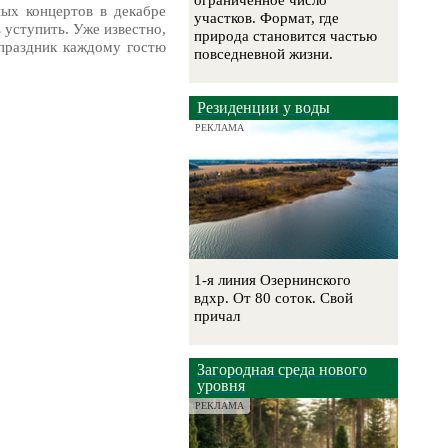
ограниченное число
ных концертов в декабре
участков. Формат, где
 уступить. Уже известно,
природа становится частью
 праздник каждому гостю
повседневной жизни.
Резиденции у воды
РЕКЛАМА
1-я линия Озернинского
вдхр. От 80 соток. Свой
причал
Загородная среда нового
уровня
РЕКЛАМА