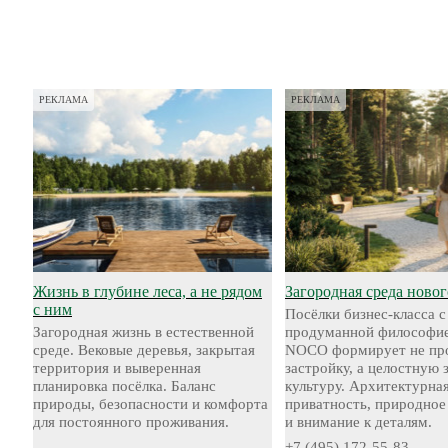
РЕКЛАМА
РЕКЛАМА
Жизнь в глубине леса, а не рядом
Загородная среда новог
с ним
Посёлки бизнес-класса с
Загородная жизнь в естественной
продуманной философие
среде. Вековые деревья, закрытая
NOCO формирует не пр
территория и выверенная
застройку, а целостную
планировка посёлка. Баланс
культуру. Архитектурная
природы, безопасности и комфорта
приватность, природное
для постоянного проживания.
и внимание к деталям.
+7 (495) 172-55-83