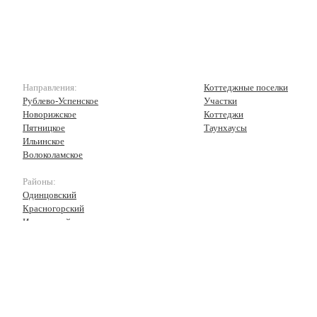
Направления:
Коттеджные поселки
Рублево-Успенское
Участки
Новорижское
Коттеджи
Пятницкое
Таунхаусы
Ильинское
Волоколамское
Районы:
Одинцовский
Красногорский
Истринский
Волоколамский
Рузский