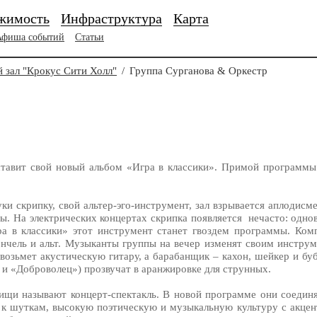
жимость
Инфраструктура
Карта
Афиша событий
Статьи
 зал "Крокус Сити Холл"
/
Группа Сурганова & Оркестр
тавит свой новый альбом «Игра в классики». Примой программы 
уки скрипку, свой альтер-эго-инструмент, зал взрывается аплодис
ы. На электрических концертах скрипка появляется нечасто: одно
ра в классики» этот инструмент станет гвоздем программы. Ко
ончель и альт. Музыканты группы на вечер изменят своим инструм
 возьмет акустическую гитару, а барабанщик – кахон, шейкер и бу
 и «Доброволец») прозвучат в аранжировке для струнных.
ищи называют концерт-спектакль. В новой программе они соедин
к шуткам, высокую поэтическую и музыкальную культуру с акцен