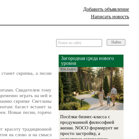
Добавить объявление
Написать новость
Найти
Загородная среда нового
уровня
РЕКЛАМА
станет скрипка, а песни
ментами. Свидетелем тому
временно играть на ней и
мпанию скрипке Светланы
ентам: басист встанет за
бен. Новые песни, горячо
Посёлки бизнес-класса с
продуманной философией
жизни. NOCO формирует не
ят красоту традиционной
просто застройку, а
том на слово и на смысл