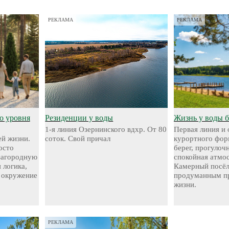
РЕКЛАМА
РЕКЛАМА
о уровня
Резиденции у воды
Жизнь у воды 
1-я линия Озернинского вдхр. От 80
Первая линия и
й жизни.
соток. Свой причал
курортного фор
осто
берег, прогуло
 загородную
спокойная атмо
 логика,
Камерный посёл
 окружение
продуманным пр
жизни.
РЕКЛАМА