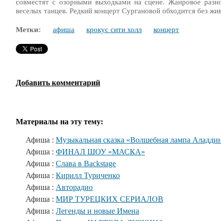
совместят с озорными выходками на сцене. Жанровое разн
веселых танцев. Редкий концерт Сургановой обходится без жив
Метки:
афиша
крокус сити холл
концерт
Добавить комментарий
Материалы на эту тему:
Афиша :
Музыкальная сказка «Волшебная лампа Аладди
Афиша :
ФИНАЛ ШОУ «МАСКА»
Афиша :
Слава в Backstage
Афиша :
Кирилл Туриченко
Афиша :
Авторадио
Афиша :
МИР ТУРЕЦКИХ СЕРИАЛОВ
Афиша :
Легенды и новые Имена