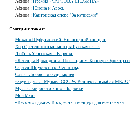
Афиша :
Премия «ЧАРТОВА ДЮЖИНА»
Афиша :
Юнона и Авось
Афиша :
Кантонская опера "За кулисами"
Смотрите также:
Михаил Шуфутинский. Новогодний концерт
Хор Сретенского монастыря.Русская сказк
Любовь Успенская в Барвихе
«Легенды Ирландии и Шотландии». Концерт Оркестра во
Сергей Шнуров и гр. Ленинград
Сатья. Любовь вне сценариев
«Звуки джаза. Музыка СССР». Концерт ансамбля МЕЛО
Музыка мирового кино в Барвихе
Моя Майя
«Весь этот джаз». Воскресный концерт для всей семьи