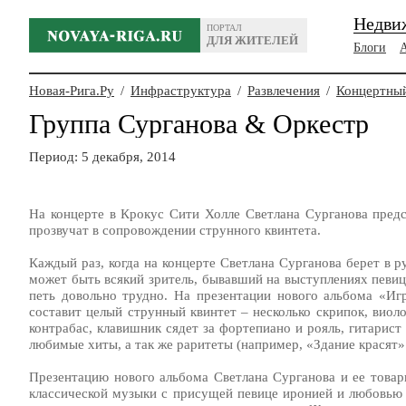
Недви
ПОРТАЛ
ДЛЯ ЖИТЕЛЕЙ
Блоги
Новая-Рига.Ру
/
Инфраструктура
/
Развлечения
/
Концертный
Группа Сурганова & Оркестр
Период: 5 декабря, 2014
На концерте в Крокус Сити Холле Светлана Сурганова предс
прозвучат в сопровождении струнного квинтета.
Каждый раз, когда на концерте Светлана Сурганова берет в р
может быть всякий зритель, бывавший на выступлениях певиц
петь довольно трудно. На презентации нового альбома «Иг
составит целый струнный квинтет – несколько скрипок, виол
контрабас, клавишник сядет за фортепиано и рояль, гитарист
любимые хиты, а так же раритеты (например, «Здание красят»
Презентацию нового альбома Светлана Сурганова и ее товар
классической музыки с присущей певице иронией и любовью 