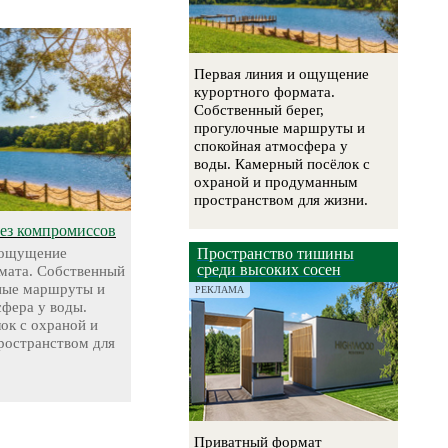
Первая линия и ощущение
курортного формата.
Собственный берег,
прогулочные маршруты и
спокойная атмосфера у
воды. Камерный посёлок с
охраной и продуманным
пространством для жизни.
без компромиссов
 ощущение
Пространство тишины
среди высоких сосен
мата. Собственный
чные маршруты и
РЕКЛАМА
сфера у воды.
ок с охраной и
остранством для
Приватный формат