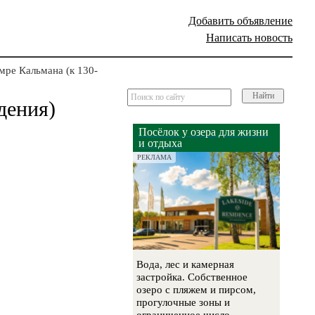
Добавить объявление
Написать новость
ре Кальмана (к 130-
Найти
дения)
Посёлок у озера для жизни
и отдыха
РЕКЛАМА
Вода, лес и камерная
застройка. Собственное
озеро с пляжем и пирсом,
прогулочные зоны и