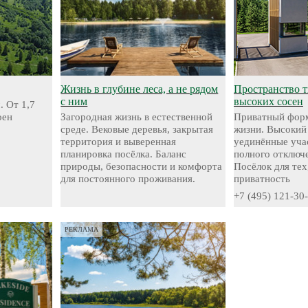
Жизнь в глубине леса, а не рядом
Пространство 
с ним
высоких сосен
. От 1,7
оен
Загородная жизнь в естественной
Приватный форм
среде. Вековые деревья, закрытая
жизни. Высокий
территория и выверенная
уединённые уча
планировка посёлка. Баланс
полного отключе
природы, безопасности и комфорта
Посёлок для тех
для постоянного проживания.
приватность
+7 (495) 121-30
РЕКЛАМА