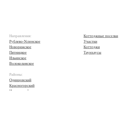
Направления:
Коттеджные поселки
Рублево-Успенское
Участки
Новорижское
Коттеджи
Пятницкое
Таунхаусы
Ильинское
Волоколамское
Районы:
Одинцовский
Красногорский
Истринский
Волоколамский
Рузский