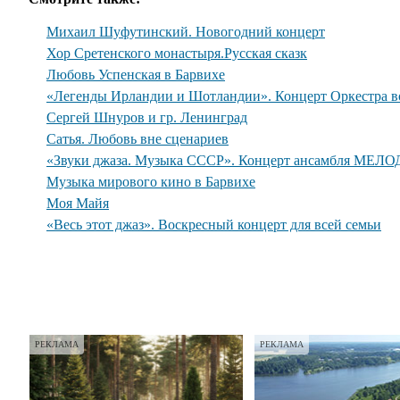
Михаил Шуфутинский. Новогодний концерт
Хор Сретенского монастыря.Русская сказк
Любовь Успенская в Барвихе
«Легенды Ирландии и Шотландии». Концерт Оркестра во
Сергей Шнуров и гр. Ленинград
Сатья. Любовь вне сценариев
«Звуки джаза. Музыка СССР». Концерт ансамбля МЕЛО
Музыка мирового кино в Барвихе
Моя Майя
«Весь этот джаз». Воскресный концерт для всей семьи
РЕКЛАМА
РЕКЛАМА