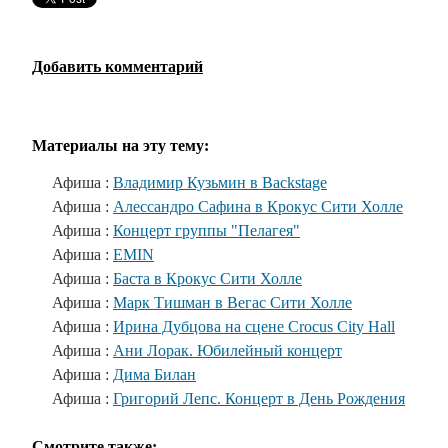
Добавить комментарий
Материалы на эту тему:
Афиша :
Владимир Кузьмин в Backstage
Афиша :
Алессандро Сафина в Крокус Сити Холле
Афиша :
Концерт группы "Пелагея"
Афиша :
EMIN
Афиша :
Баста в Крокус Сити Холле
Афиша :
Марк Тишман в Вегас Сити Холле
Афиша :
Ирина Дубцова на сцене Crocus City Hall
Афиша :
Ани Лорак. Юбилейный концерт
Афиша :
Дима Билан
Афиша :
Григорий Лепс. Концерт в День Рождения
Смотрите также: