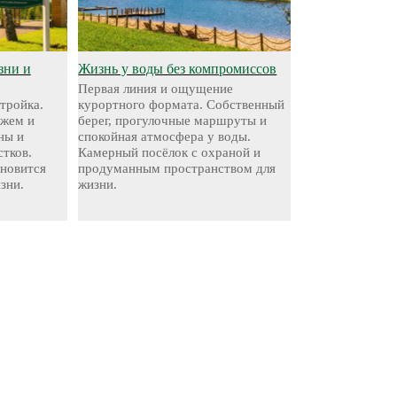
зни и
Жизнь у воды без компромиссов
Первая линия и ощущение
стройка.
курортного формата. Собственный
яжем и
берег, прогулочные маршруты и
ны и
спокойная атмосфера у воды.
стков.
Камерный посёлок с охраной и
ановится
продуманным пространством для
зни.
жизни.