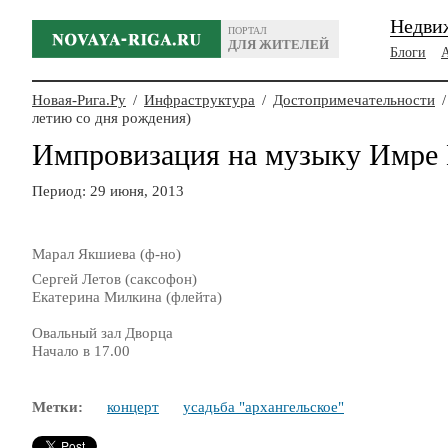
Недви
ПОРТАЛ
ДЛЯ ЖИТЕЛЕЙ
Блоги
Новая-Рига.Ру
/
Инфраструктура
/
Достопримечательности
/
летию со дня рождения)
Импровизация на музыку Имре К
Период: 29 июня, 2013
Марал Якшиева (ф-но)
Сергей Летов (саксофон)
Екатерина Милкина (флейта)
Овальный зал Дворца
Начало в 17.00
Метки:
концерт
усадьба "архангельское"