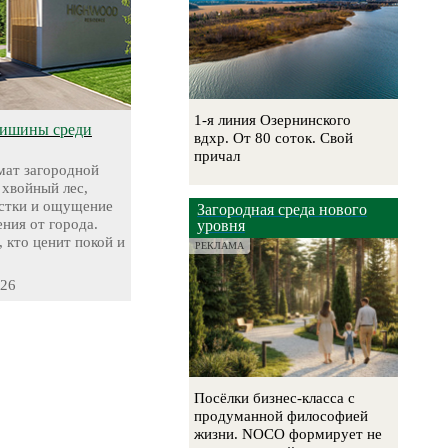
1-я линия Озернинского
тишины среди
вдхр. От 80 соток. Свой
причал
ат загородной
 хвойный лес,
стки и ощущение
Загородная среда нового
ния от города.
уровня
, кто ценит покой и
РЕКЛАМА
-26
Посёлки бизнес-класса с
продуманной философией
жизни. NOCO формирует не