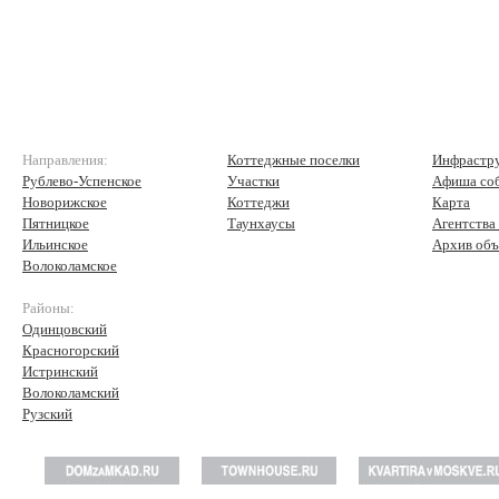
Направления:
Коттеджные поселки
Инфрастр
Рублево-Успенское
Участки
Афиша со
Новорижское
Коттеджи
Карта
Пятницкое
Таунхаусы
Агентства
Ильинское
Архив объ
Волоколамское
Районы:
Одинцовский
Красногорский
Истринский
Волоколамский
Рузский