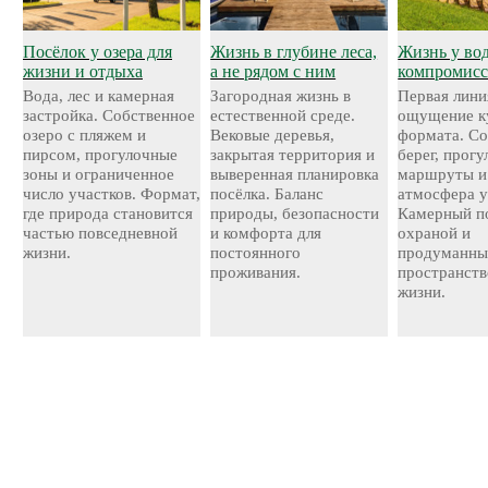
Посёлок у озера для
Жизнь в глубине леса,
Жизнь у во
жизни и отдыха
а не рядом с ним
компромисс
Вода, лес и камерная
Загородная жизнь в
Первая лини
застройка. Собственное
естественной среде.
ощущение к
озеро с пляжем и
Вековые деревья,
формата. С
пирсом, прогулочные
закрытая территория и
берег, прог
зоны и ограниченное
выверенная планировка
маршруты и
число участков. Формат,
посёлка. Баланс
атмосфера у
где природа становится
природы, безопасности
Камерный по
частью повседневной
и комфорта для
охраной и
жизни.
постоянного
продуманн
проживания.
пространств
жизни.