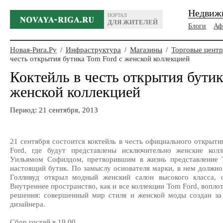
Недвиж
ПОРТАЛ
ДЛЯ ЖИТЕЛЕЙ
Блоги
Аф
Новая-Рига.Ру
/
Инфраструктура
/
Магазины
/
Торговые цент
честь открытия бутика Tom Ford с женской коллекцией
Коктейль в честь открытия бутик
женской коллекцией
Период: 21 сентября, 2013
21 сентября состоится коктейль в честь официального открыти
Ford, где будут представлены исключительно женские кол
Уильямом Софилдом, претворившим в жизнь представление 
настоящий бутик. По замыслу основателя марки, в нем должн
Голливуд открыл модный женский салон высокого класса,
Внутреннее пространство, как и все коллекции Tom Ford, вопл
решения: совершенный мир стиля и женской моды создан за 
дизайнера.
Сбор гостей в 19.00.