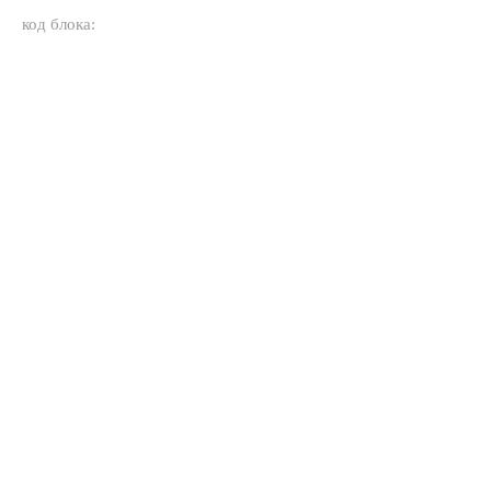
код блока: