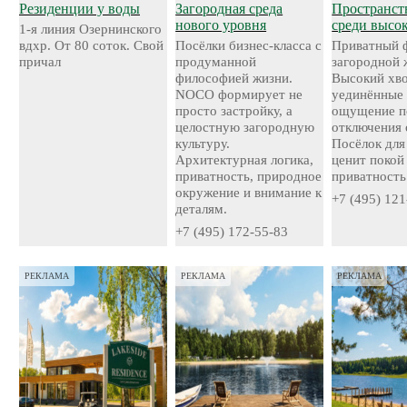
Резиденции у воды
Загородная среда
Пространст
нового уровня
среди высо
1-я линия Озернинского
вдхр. От 80 соток. Свой
Посёлки бизнес-класса с
Приватный 
причал
продуманной
загородной 
философией жизни.
Высокий хво
NOCO формирует не
уединённые 
просто застройку, а
ощущение п
целостную загородную
отключения 
культуру.
Посёлок для 
Архитектурная логика,
ценит покой
приватность, природное
приватность
окружение и внимание к
+7 (495) 121
деталям.
+7 (495) 172-55-83
РЕКЛАМА
РЕКЛАМА
РЕКЛАМА