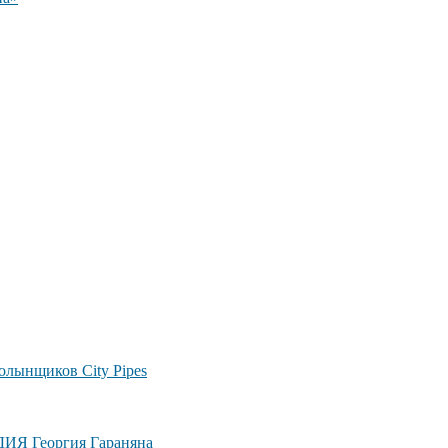
лынщиков City Pipes
ДИЯ Георгия Гараняна