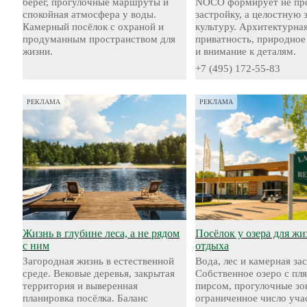
берег, прогулочные маршруты и
NOCO формирует не пр
спокойная атмосфера у воды.
застройку, а целостную
Камерный посёлок с охраной и
культуру. Архитектурная
продуманным пространством для
приватность, природное
жизни.
и внимание к деталям.
+7 (495) 172-55-83
РЕКЛАМА
РЕКЛАМА
Жизнь в глубине леса, а не рядом
Посёлок у озера для жи
с ним
отдыха
Загородная жизнь в естественной
Вода, лес и камерная за
среде. Вековые деревья, закрытая
Собственное озеро с пл
территория и выверенная
пирсом, прогулочные зо
планировка посёлка. Баланс
ограниченное число уча