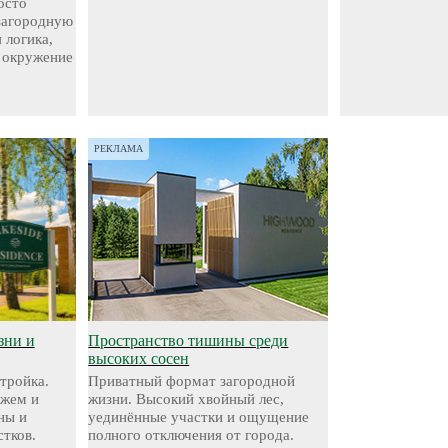
осто
 загородную
 логика,
 окружение
РЕКЛАМА
зни и
Пространство тишины среди
высоких сосен
стройка.
Приватный формат загородной
яжем и
жизни. Высокий хвойный лес,
ны и
уединённые участки и ощущение
стков.
полного отключения от города.