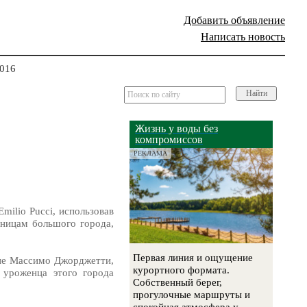
Добавить объявление
Написать новость
2016
Найти
Жизнь у воды без
компромиссов
РЕКЛАМА
ilio Pucci, использовав
ницам большого города,
Первая линия и ощущение
ние Массимо Джорджетти,
курортного формата.
 уроженца этого города
Собственный берег,
прогулочные маршруты и