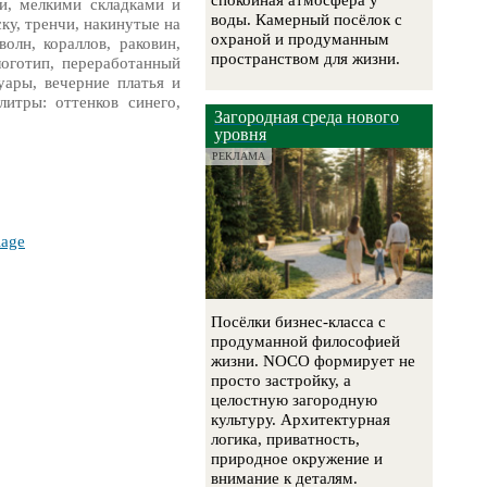
спокойная атмосфера у
и, мелкими складками и
воды. Камерный посёлок с
ку, тренчи, накинутые на
охраной и продуманным
олн, кораллов, раковин,
пространством для жизни.
логотип, переработанный
ары, вечерние платья и
итры: оттенков синего,
Загородная среда нового
уровня
РЕКЛАМА
lage
Посёлки бизнес-класса с
продуманной философией
жизни. NOCO формирует не
просто застройку, а
целостную загородную
культуру. Архитектурная
логика, приватность,
природное окружение и
внимание к деталям.