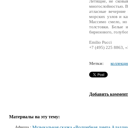
Летящие, не сковы
многослойностью. В 
атласные вечерние 
морских узлов и ка
Массимо смело, но
толстовки. Белые 
бирюзового, голубог
Emilio Pucci
+7 (495) 225 8863, 
Метки:
коллекци
Добавить коммен
Материалы на эту тему:
Афиша :
Музыкальная сказка «Волшебная лампа Аладди