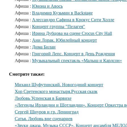
Афиша :
Юнона и Авось
Афиша :
Владимир Кузьмин в Backstage
Афиша :
Алессандро Сафина в Крокус Сити Холле
Афиша :
Концерт группы "Пелагея"
Афиша :
Ирина Дубцова на сцене Crocus City Hall
Афиша :
Ани Лорак. Юбилейный концерт
Афиша :
Дима Билан
Афиша :
Григорий Лепс. Концерт в День Рождения
Афиша :
Музыкальный спектакль «Малыш и Карлсон»
Смотрите также:
Михаил Шуфутинский. Новогодний концерт
Хор Сретенского монастыря.Русская сказк
Любовь Успенская в Барвихе
«Легенды Ирландии и Шотландии». Концерт Оркестра во
Сергей Шнуров и гр. Ленинград
Сатья. Любовь вне сценариев
«Звуки джаза. Музыка СССР». Концерт ансамбля МЕЛО