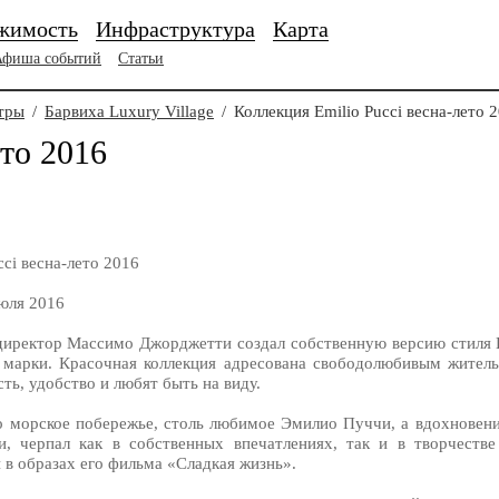
жимость
Инфраструктура
Карта
Афиша событий
Статьи
тры
/
Барвиха Luxury Village
/
Коллекция Emilio Pucci весна-лето 
ето 2016
cci весна-лето 2016
юля 2016
иректор Массимо Джорджетти создал собственную версию стиля Em
марки. Красочная коллекция адресована свободолюбивым житель
сть, удобство и любят быть на виду.
о морское побережье, столь любимое Эмилио Пуччи, а вдохнове
, черпал как в собственных впечатлениях, так и в творчестве
 в образах его фильма «Сладкая жизнь».