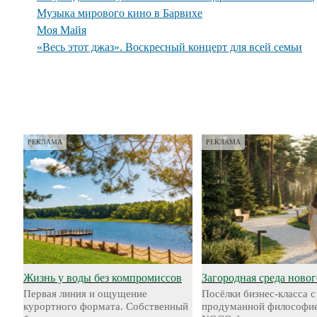
Музыка мирового кино в Барвихе
Моя Майя
«Весь этот джаз». Воскресный концерт для всей семьи
РЕКЛАМА
РЕКЛАМА
Жизнь у воды без компромиссов
Загородная среда новог
Первая линия и ощущение
Посёлки бизнес-класса с
курортного формата. Собственный
продуманной философие