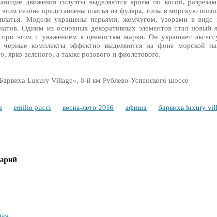
вающие движения силуэты выделяются кроем по косой, разрезам
этом сезоне представлены платья из фуляра, топы в морскую полос
платья. Модели украшены перьями, жемчугом, узорами в виде в
натов. Одним из основных декоративных элементов стал новый 
 при этом с уважением к ценностям марки. Он украшает аксессу
и черные комплекты эффектно выделяются на фоне морской пал
о, ярко-зеленого, а также розового и фиолетового.
«Барвиха Luxury Village», 8-й км Рублево-Успенского шоссе
я
emilio pucci
весна-лето 2016
афиша
барвиха luxury vil
тарий
на»