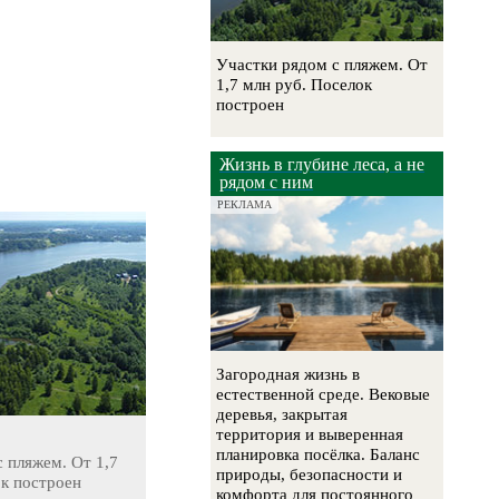
Участки рядом с пляжем. От
1,7 млн руб. Поселок
построен
Жизнь в глубине леса, а не
рядом с ним
РЕКЛАМА
Загородная жизнь в
естественной среде. Вековые
деревья, закрытая
территория и выверенная
планировка посёлка. Баланс
 пляжем. От 1,7
природы, безопасности и
ок построен
комфорта для постоянного