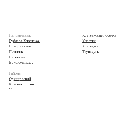
Направления:
Коттеджные поселки
Рублево-Успенское
Участки
Новорижское
Коттеджи
Пятницкое
Таунхаусы
Ильинское
Волоколамское
Районы:
Одинцовский
Красногорский
Истринский
Волоколамский
Рузский