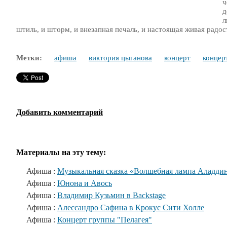
ч
д
л
штиль, и шторм, и внезапная печаль, и настоящая живая радо
Метки:
афиша
виктория цыганова
концерт
концер
Добавить комментарий
Материалы на эту тему:
Афиша :
Музыкальная сказка «Волшебная лампа Аладди
Афиша :
Юнона и Авось
Афиша :
Владимир Кузьмин в Backstage
Афиша :
Алессандро Сафина в Крокус Сити Холле
Афиша :
Концерт группы "Пелагея"