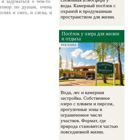
спокойная атмосфера у
 и задуматься о чем-то
воды. Камерный посёлок с
зговор по душам, очень
охраной и продуманным
еснях и смех, и слезы, и
пространством для жизни.
Посёлок у озера для жизни
и отдыха
РЕКЛАМА
Вода, лес и камерная
застройка. Собственное
озеро с пляжем и пирсом,
прогулочные зоны и
ограниченное число
участков. Формат, где
природа становится частью
повседневной жизни.