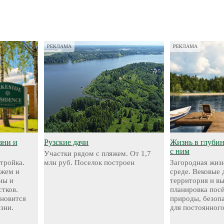
РЕКЛАМА
РЕКЛАМА
зни и
Рузские дачи
Жизнь в глубине
с ним
Участки рядом с пляжем. От 1,7
стройка.
млн руб. Поселок построен
Загородная жизн
яжем и
среде. Вековые 
ны и
территория и в
стков.
планировка посё
ановится
природы, безоп
зни.
для постоянног