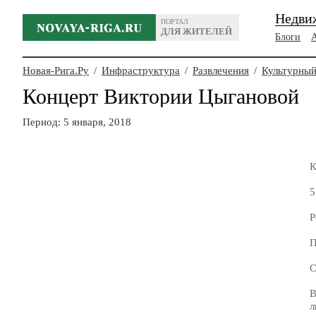
Недви
ПОРТАЛ
ДЛЯ ЖИТЕЛЕЙ
Блоги
Новая-Рига.Ру
/
Инфраструктура
/
Развлечения
/
Культурный
Концерт Виктории Цыгановой
Период: 5 января, 2018
К
5
Р
П
С
В
л