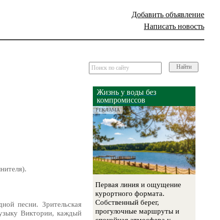
Добавить объявление
Написать новость
Найти
Жизнь у воды без
компромиссов
РЕКЛАМА
нителя).
Первая линия и ощущение
курортного формата.
Собственный берег,
ной песни. Зрительская
прогулочные маршруты и
музыку Виктории, каждый