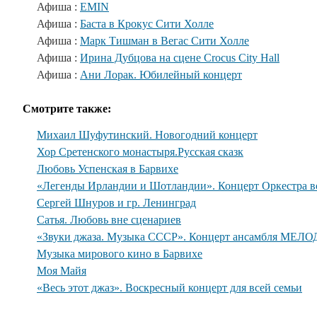
Афиша :
EMIN
Афиша :
Баста в Крокус Сити Холле
Афиша :
Марк Тишман в Вегас Сити Холле
Афиша :
Ирина Дубцова на сцене Crocus City Hall
Афиша :
Ани Лорак. Юбилейный концерт
Смотрите также:
Михаил Шуфутинский. Новогодний концерт
Хор Сретенского монастыря.Русская сказк
Любовь Успенская в Барвихе
«Легенды Ирландии и Шотландии». Концерт Оркестра во
Сергей Шнуров и гр. Ленинград
Сатья. Любовь вне сценариев
«Звуки джаза. Музыка СССР». Концерт ансамбля МЕЛО
Музыка мирового кино в Барвихе
Моя Майя
«Весь этот джаз». Воскресный концерт для всей семьи