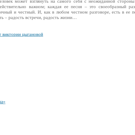
еловек может взглянуть на самого себя с неожиданной стороны
ействительно важном; каждая ее песня – это своеобразный ра
ичный и честный. И, как в любом честном разговоре, есть в ее п
сть – радость встречи, радость жизни…
т виктории цыгановой
на»