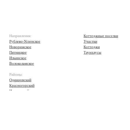
Направления:
Коттеджные поселки
Рублево-Успенское
Участки
Новорижское
Коттеджи
Пятницкое
Таунхаусы
Ильинское
Волоколамское
Районы:
Одинцовский
Красногорский
Истринский
Волоколамский
Рузский