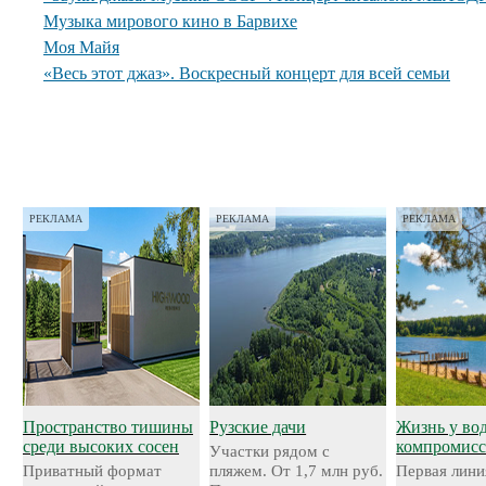
Музыка мирового кино в Барвихе
Моя Майя
«Весь этот джаз». Воскресный концерт для всей семьи
РЕКЛАМА
РЕКЛАМА
РЕКЛАМА
Пространство тишины
Рузские дачи
Жизнь у во
среди высоких сосен
компромисс
Участки рядом с
Приватный формат
пляжем. От 1,7 млн руб.
Первая лини