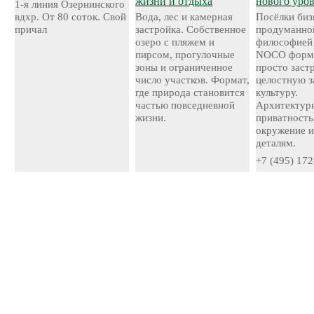
жизни и отдыха
нового уро
1-я линия Озернинского
вдхр. От 80 соток. Свой
Вода, лес и камерная
Посёлки биз
причал
застройка. Собственное
продуманно
озеро с пляжем и
философией
пирсом, прогулочные
NOCO форми
зоны и ограниченное
просто застр
число участков. Формат,
целостную 
где природа становится
культуру.
частью повседневной
Архитектурн
жизни.
приватность
окружение и
деталям.
+7 (495) 172