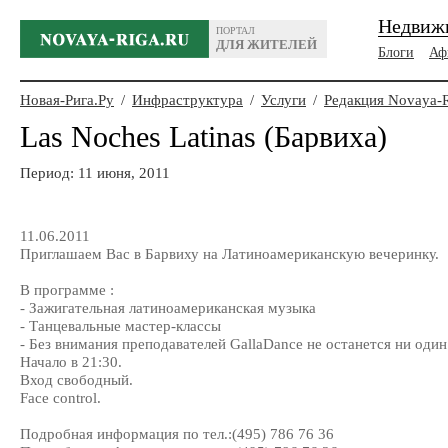
Недвиж
ПОРТАЛ
ДЛЯ ЖИТЕЛЕЙ
Блоги
Аф
Новая-Рига.Ру
/
Инфраструктура
/
Услуги
/
Редакция Novaya-
Las Noches Latinas (Барвиха)
Период: 11 июня, 2011
11.06.2011
Приглашаем Вас в Барвиху на Латиноамериканскую вечеринку.
В программе :
- Зажигательная латиноамериканская музыка
- Танцевальные мастер-классы
- Без внимания преподавателей GallaDance не останется ни один
Начало в 21:30.
Вход свободный.
Face control.
Подробная информация по тел.:(495) 786 76 36