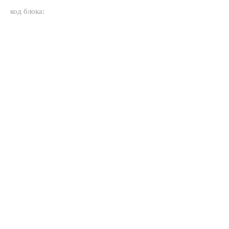
код блока: