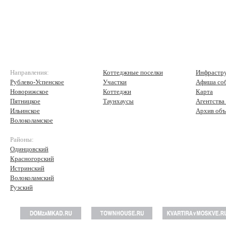
Направления:
Коттеджные поселки
Инфрастр
Рублево-Успенское
Участки
Афиша со
Новорижское
Коттеджи
Карта
Пятницкое
Таунхаусы
Агентства
Ильинское
Архив объ
Волоколамское
Районы:
Одинцовский
Красногорский
Истринский
Волоколамский
Рузский