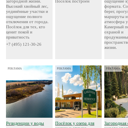
загородной жизни.
Поселок построен
ощущение к
Высокий хвойный лес,
формата. С
уединённые участки и
берег, прог
ощущение полного
маршруты и
отключения от города.
атмосфера у
Посёлок для тех, кто
Камерный по
ценит покой и
охраной и
приватность
продуманн
пространств
+7 (495) 121-30-26
жизни.
РЕКЛАМА
РЕКЛАМА
РЕКЛАМА
Резиденции у воды
Посёлок у озера для
Загородная 