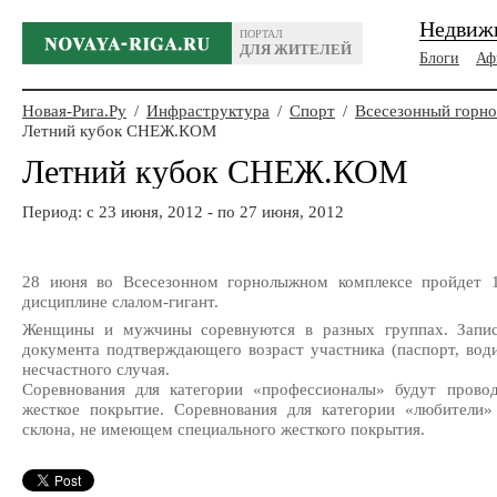
Недвиж
ПОРТАЛ
ДЛЯ ЖИТЕЛЕЙ
Блоги
Аф
Новая-Рига.Ру
/
Инфраструктура
/
Спорт
/
Всесезонный гор
Летний кубок СНЕЖ.КОМ
Летний кубок СНЕЖ.КОМ
Период: c 23 июня, 2012 - по 27 июня, 2012
28 июня во Всесезонном горнолыжном комплексе пройдет 
дисциплине слалом-гигант.
Женщины и мужчины соревнуются в разных группах. Запис
документа подтверждающего возраст участника (паспорт, води
несчастного случая.
Соревнования для категории «профессионалы» будут провод
жесткое покрытие. Соревнования для категории «любители»
склона, не имеющем специального жесткого покрытия.