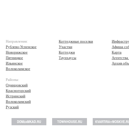
Направления:
Коттеджные поселки
Инфрастр
Рублево-Успенское
Участки
Афиша со
Новорижское
Коттеджи
Карта
Пятницкое
Таунхаусы
Агентства
Ильинское
Архив объ
Волоколамское
Районы:
Одинцовский
Красногорский
Истринский
Волоколамский
Рузский