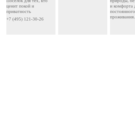
Посёлок для тех, кто
природы, бе
ценит покой и
и комфорта 
приватность
постоянног
проживания
+7 (495) 121-30-26