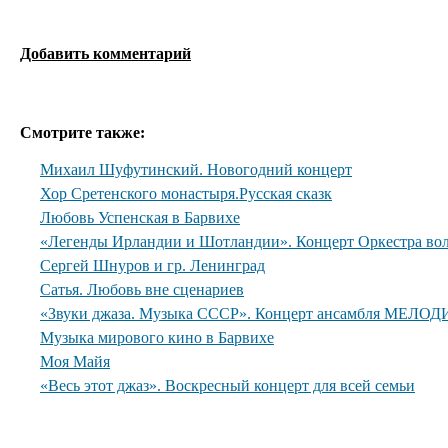
Добавить комментарий
Смотрите также:
Михаил Шуфутинский. Новогодний концерт
Хор Сретенского монастыря.Русская сказк
Любовь Успенская в Барвихе
«Легенды Ирландии и Шотландии». Концерт Оркестра вол
Сергей Шнуров и гр. Ленинград
Сатья. Любовь вне сценариев
«Звуки джаза. Музыка СССР». Концерт ансамбля МЕЛОДИ
Музыка мирового кино в Барвихе
Моя Майя
«Весь этот джаз». Воскресный концерт для всей семьи