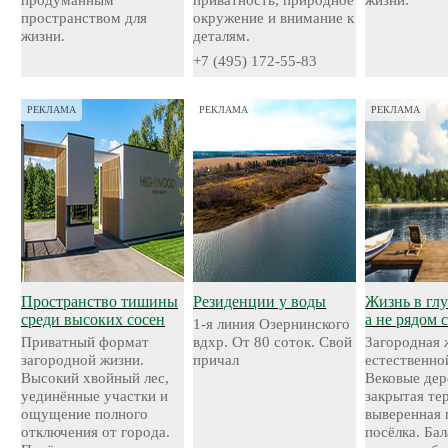
продуманным
приватность, природное
жизни.
пространством для
окружение и внимание к
жизни.
деталям.
+7 (495) 172-55-83
РЕКЛАМА
РЕКЛАМА
РЕКЛАМА
Пространство тишины
Резиденции у воды
Жизнь в глу
среди высоких сосен
а не рядом 
1-я линия Озернинского
Приватный формат
вдхр. От 80 соток. Свой
Загородная 
загородной жизни.
причал
естественно
Высокий хвойный лес,
Вековые дер
уединённые участки и
закрытая те
ощущение полного
выверенная 
отключения от города.
посёлка. Ба