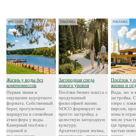
РЕКЛАМА
РЕКЛАМА
РЕКЛАМА
Жизнь у воды без
Загородная среда
Посёлок у о
компромиссов
нового уровня
жизни и от
Первая линия и
Посёлки бизнес-класса с
Вода, лес и
ощущение курортного
продуманной
застройка. 
формата. Собственный
философией жизни.
озеро с пля
берег, прогулочные
NOCO формирует не
пирсом, про
маршруты и спокойная
просто застройку, а
зоны и огра
атмосфера у воды.
целостную загородную
число участ
Камерный посёлок с
культуру.
где природа
охраной и
Архитектурная логика,
частью повс