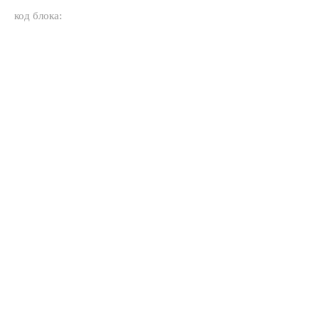
код блока: