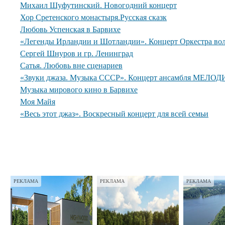
Михаил Шуфутинский. Новогодний концерт
Хор Сретенского монастыря.Русская сказк
Любовь Успенская в Барвихе
«Легенды Ирландии и Шотландии». Концерт Оркестра вол
Сергей Шнуров и гр. Ленинград
Сатья. Любовь вне сценариев
«Звуки джаза. Музыка СССР». Концерт ансамбля МЕЛОДИ
Музыка мирового кино в Барвихе
Моя Майя
«Весь этот джаз». Воскресный концерт для всей семьи
РЕКЛАМА
РЕКЛАМА
РЕКЛАМА