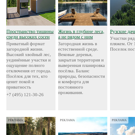
Пространство тишины
Жизнь в глубине леса,
Рузские дач
среди высоких сосен
а не рядом с ним
Участки ряд
Приватный формат
Загородная жизнь в
пляжем. От 
загородной жизни.
естественной среде.
Поселок пос
Высокий хвойный лес,
Вековые деревья,
уединённые участки и
закрытая территория и
ощущение полного
выверенная планировка
отключения от города.
посёлка. Баланс
Посёлок для тех, кто
природы, безопасности
ценит покой и
и комфорта для
приватность
постоянного
проживания.
+7 (495) 121-30-26
РЕКЛАМА
РЕКЛАМА
РЕКЛАМА