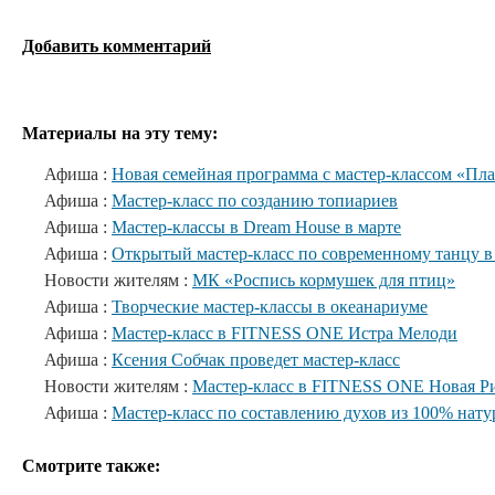
Добавить комментарий
Материалы на эту тему:
Афиша :
Новая семейная программа с мастер-классом «Пл
Афиша :
Мастер-класс по созданию топиариев
Афиша :
Мастер-классы в Dream House в марте
Афиша :
Открытый мастер-класс по современному танцу в
Новости жителям :
МК «Роспись кормушек для птиц»
Афиша :
Творческие мастер-классы в океанариуме
Афиша :
Мастер-класс в FITNESS ONE Истра Мелоди
Афиша :
Ксения Собчак проведет мастер-класс
Новости жителям :
Мастер-класс в FITNESS ONE Новая Р
Афиша :
Мастер-класс по составлению духов из 100% нат
Смотрите также: