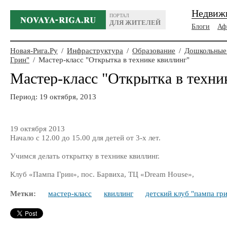
Недвиж
ПОРТАЛ
ДЛЯ ЖИТЕЛЕЙ
Блоги
Аф
Новая-Рига.Ру
/
Инфраструктура
/
Образование
/
Дошкольные
Грин"
/
Мастер-класс "Открытка в технике квиллинг"
Мастер-класс "Открытка в техни
Период: 19 октября, 2013
19 октября 2013
Начало с 12.00 до 15.00 для детей от 3-х лет.
Учимся делать открытку в технике квиллинг.
Клуб «Пампа Грин», пос. Барвиха, ТЦ «Dream House»,
Метки:
мастер-класс
квиллинг
детский клуб "пампа гр