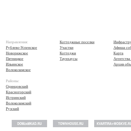
Направления:
Коттеджные поселки
Инфрастр
Рублево-Успенское
Участки
Афиша со
Новорижское
Коттеджи
Карта
Пятницкое
Таунхаусы
Агентства
Ильинское
Архив объ
Волоколамское
Районы:
Одинцовский
Красногорский
Истринский
Волоколамский
Рузский