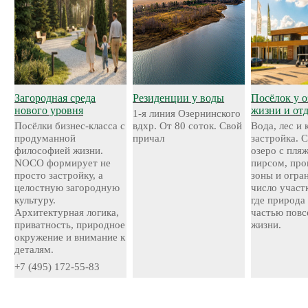
Загородная среда
Резиденции у воды
Посёлок у о
нового уровня
жизни и от
1-я линия Озернинского
Посёлки бизнес-класса с
вдхр. От 80 соток. Свой
Вода, лес и
продуманной
причал
застройка. 
философией жизни.
озеро с пля
NOCO формирует не
пирсом, про
просто застройку, а
зоны и огра
целостную загородную
число участ
культуру.
где природа
Архитектурная логика,
частью повс
приватность, природное
жизни.
окружение и внимание к
деталям.
+7 (495) 172-55-83