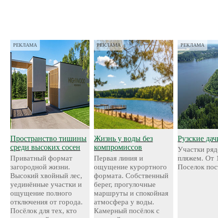
РЕКЛАМА
РЕКЛАМА
РЕКЛАМА
Пространство тишины
Жизнь у воды без
Рузские дач
среди высоких сосен
компромиссов
Участки ряд
Приватный формат
Первая линия и
пляжем. От 
загородной жизни.
ощущение курортного
Поселок пос
Высокий хвойный лес,
формата. Собственный
уединённые участки и
берег, прогулочные
ощущение полного
маршруты и спокойная
отключения от города.
атмосфера у воды.
Посёлок для тех, кто
Камерный посёлок с