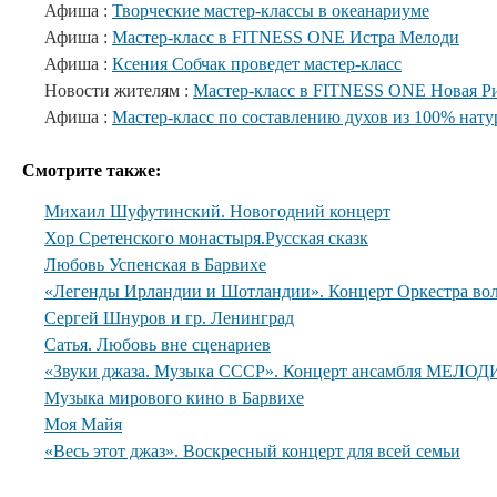
Афиша :
Творческие мастер-классы в океанариуме
Афиша :
Мастер-класс в FITNESS ONE Истра Мелоди
Афиша :
Ксения Собчак проведет мастер-класс
Новости жителям :
Мастер-класс в FITNESS ONE Новая Р
Афиша :
Мастер-класс по составлению духов из 100% нат
Смотрите также:
Михаил Шуфутинский. Новогодний концерт
Хор Сретенского монастыря.Русская сказк
Любовь Успенская в Барвихе
«Легенды Ирландии и Шотландии». Концерт Оркестра вол
Сергей Шнуров и гр. Ленинград
Сатья. Любовь вне сценариев
«Звуки джаза. Музыка СССР». Концерт ансамбля МЕЛОДИ
Музыка мирового кино в Барвихе
Моя Майя
«Весь этот джаз». Воскресный концерт для всей семьи