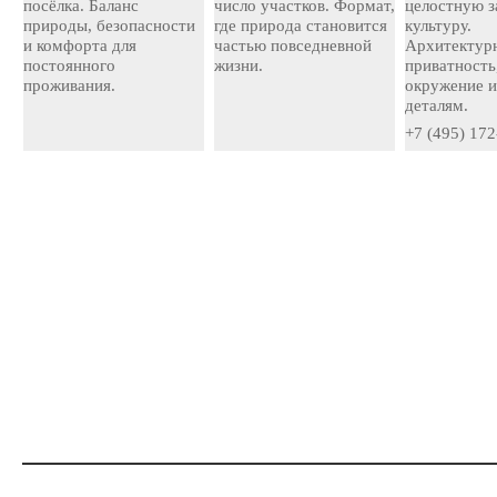
посёлка. Баланс
число участков. Формат,
целостную 
природы, безопасности
где природа становится
культуру.
и комфорта для
частью повседневной
Архитектурн
постоянного
жизни.
приватность
проживания.
окружение и
деталям.
+7 (495) 172