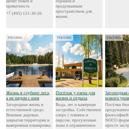
ценит покой и
охраной и
приватность
продуманным
пространством для
+7 (495) 121-30-26
жизни.
РЕКЛАМА
РЕКЛАМА
РЕКЛАМА
Жизнь в глубине леса,
Посёлок у озера для
Загородная 
а не рядом с ним
жизни и отдыха
нового уро
Загородная жизнь в
Вода, лес и камерная
Посёлки биз
естественной среде.
застройка. Собственное
продуманно
Вековые деревья,
озеро с пляжем и
философией
закрытая территория и
пирсом, прогулочные
NOCO форми
выверенная планировка
зоны и ограниченное
просто застр