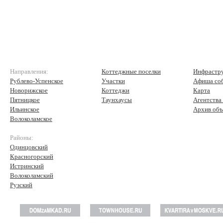
Направления:
Коттеджные поселки
Инфрастр
Рублево-Успенское
Участки
Афиша со
Новорижское
Коттеджи
Карта
Пятницкое
Таунхаусы
Агентства
Ильинское
Архив объ
Волоколамское
Районы:
Одинцовский
Красногорский
Истринский
Волоколамский
Рузский