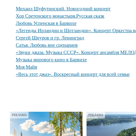
Михаил Шуфутинский. Новогодний концерт
Хор Сретенского монастыря.Русская сказк
Любовь Успенская в Барвихе
«Легенды Ирландии и Шотландии». Концерт Оркестра во
Сергей Шнуров и гр. Ленинград
Сатья. Любовь вне сценариев
«Звуки джаза. Музыка СССР». Концерт ансамбля МЕЛО
Музыка мирового кино в Барвихе
Моя Майя
«Весь этот джаз». Воскресный концерт для всей семьи
РЕКЛАМА
РЕКЛАМА