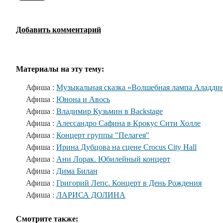
Добавить комментарий
Материалы на эту тему:
Афиша :
Музыкальная сказка «Волшебная лампа Аладди
Афиша :
Юнона и Авось
Афиша :
Владимир Кузьмин в Backstage
Афиша :
Алессандро Сафина в Крокус Сити Холле
Афиша :
Концерт группы "Пелагея"
Афиша :
Ирина Дубцова на сцене Crocus City Hall
Афиша :
Ани Лорак. Юбилейный концерт
Афиша :
Дима Билан
Афиша :
Григорий Лепс. Концерт в День Рождения
Афиша :
ЛАРИСА ДОЛИНА
Смотрите также: