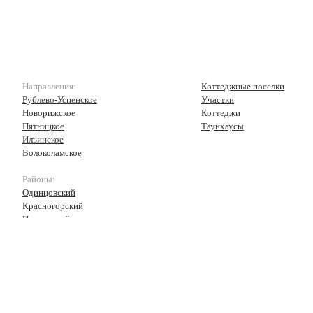
Направления:
Коттеджные поселки
Рублево-Успенское
Участки
Новорижское
Коттеджи
Пятницкое
Таунхаусы
Ильинское
Волоколамское
Районы:
Одинцовский
Красногорский
Истринский
Волоколамский
Рузский