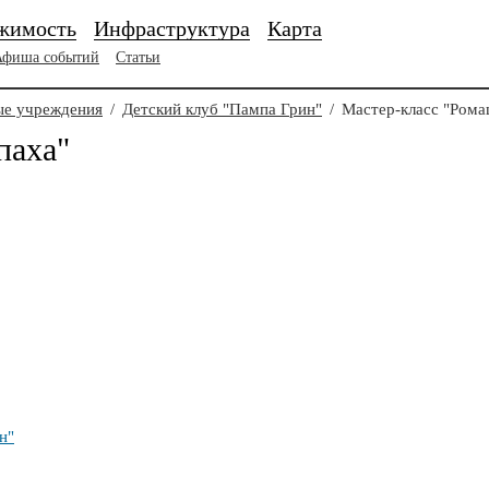
жимость
Инфраструктура
Карта
Афиша событий
Статьи
е учреждения
/
Детский клуб "Пампа Грин"
/
Мастер-класс "Рома
паха"
н"