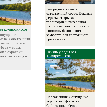
Загородная жизнь в
естественной среде. Вековые
деревья, закрытая
территория и выверенная
планировка посёлка. Баланс
без компромиссов
природы, безопасности и
 ощущение
комфорта для постоянного
мата. Собственный
проживания.
чные маршруты и
сфера у воды.
ок с охраной и
Жизнь у воды без
компромиссов
остранством для
РЕКЛАМА
Первая линия и ощущение
курортного формата.
Собственный берег,