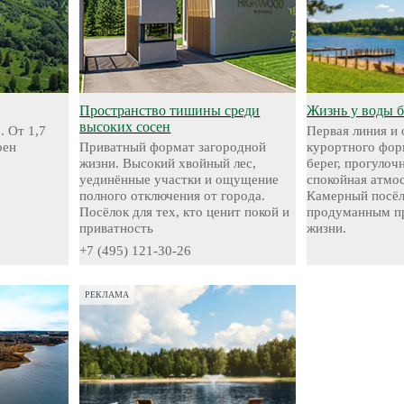
Пространство тишины среди
Жизнь у воды 
высоких сосен
. От 1,7
Первая линия и
оен
Приватный формат загородной
курортного фор
жизни. Высокий хвойный лес,
берег, прогуло
уединённые участки и ощущение
спокойная атмо
полного отключения от города.
Камерный посёл
Посёлок для тех, кто ценит покой и
продуманным пр
приватность
жизни.
+7 (495) 121-30-26
РЕКЛАМА