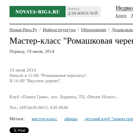
Недви
ПОРТАЛ
ДЛЯ ЖИТЕЛЕЙ
Блоги
Новая-Рига.Ру
/
Инфраструктура
/
Образование
/
Дошкольны
Мастер-класс "Ромашковая чере
Период: 19 июля, 2014
19 июля 2014
Начало в 12-00 "Ромашковая черепаха".
В 16-00 "Вкусное дерево".
Клуб «Пампа Грин», пос. Барвиха, ТЦ «Dream House»,
Тел.: (495)630-0615, 630-0646
Метки:
мастер-класс
афиша
детский клуб "пампа гри