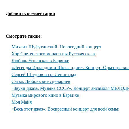
Добавить комментарий
Смотрите также:
Михаил Шуфутинский. Новогодний концерт
Хор Сретенского монастыря.Русская сказк
Любовь Успенская в Барвихе
«Легенды Ирландии и Шотландии». Концерт Оркестра вол
Сергей Шнуров и гр. Ленинград
Сатья. Любовь вне сценариев
«Звуки джаза. Музыка СССР». Концерт ансамбля МЕЛОДИ
Музыка мирового кино в Барвихе
Моя Майя
«Весь этот джаз». Воскресный концерт для всей семьи