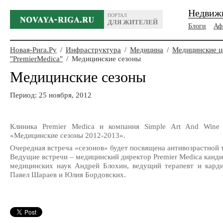
Недвиж
ПОРТАЛ
ДЛЯ ЖИТЕЛЕЙ
Блоги
Аф
Новая-Рига.Ру
/
Инфраструктура
/
Mедицина
/
Mедицинские ц
"PremierMedica"
/
Медицинские сезоны
Медицинские сезоны
Период: 25 ноября, 2012
Клиника Premier Medica и компания Simple Art And Wine
«Медицинские сезоны 2012-2013».
Очередная встреча «сезонов» будет посвящена антивозрастной 
Ведущие встречи – медицинский директор Premier Medica канд
медицинских наук Андрей Блохин, ведущий терапевт и карди
Павел Шараев и Юлия Бордовских.