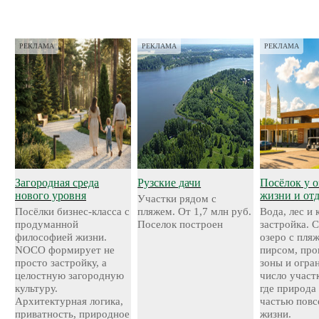
РЕКЛАМА
РЕКЛАМА
РЕКЛАМА
Загородная среда
Рузские дачи
Посёлок у о
нового уровня
жизни и от
Участки рядом с
Посёлки бизнес-класса с
пляжем. От 1,7 млн руб.
Вода, лес и
продуманной
Поселок построен
застройка. 
философией жизни.
озеро с пля
NOCO формирует не
пирсом, про
просто застройку, а
зоны и огра
целостную загородную
число участ
культуру.
где природа
Архитектурная логика,
частью повс
приватность, природное
жизни.