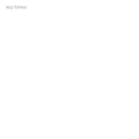
код блока: