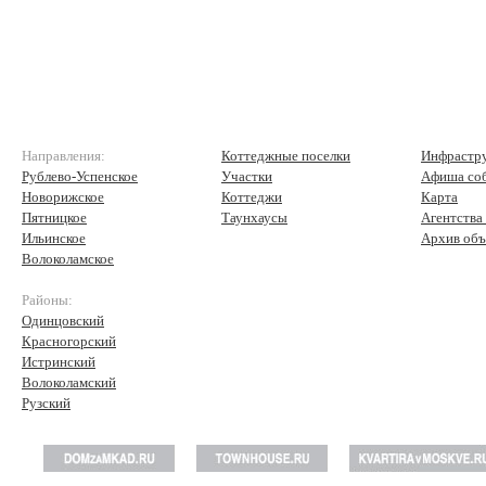
Направления:
Коттеджные поселки
Инфрастр
Рублево-Успенское
Участки
Афиша со
Новорижское
Коттеджи
Карта
Пятницкое
Таунхаусы
Агентства
Ильинское
Архив объ
Волоколамское
Районы:
Одинцовский
Красногорский
Истринский
Волоколамский
Рузский