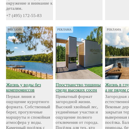
окружение и внимание к
деталям.
+7 (495) 172-55-83
РЕКЛАМА
РЕКЛАМА
РЕКЛАМА
Жизнь у воды без
Пространство тишины
Жизнь в глу
компромиссов
среди высоких сосен
а не рядом 
Первая линия и
Приватный формат
Загородная 
ощущение курортного
загородной жизни.
естественно
формата. Собственный
Высокий хвойный лес,
Вековые дер
берег, прогулочные
уединённые участки и
закрытая те
маршруты и спокойная
ощущение полного
выверенная 
атмосфера у воды.
отключения от города.
посёлка. Ба
Камерный посёлок с
Посёлок для тех, кто
природы, бе