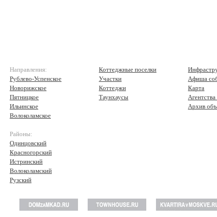
Направления:
Коттеджные поселки
Инфрастр
Рублево-Успенское
Участки
Афиша со
Новорижское
Коттеджи
Карта
Пятницкое
Таунхаусы
Агентства
Ильинское
Архив объ
Волоколамское
Районы:
Одинцовский
Красногорский
Истринский
Волоколамский
Рузский