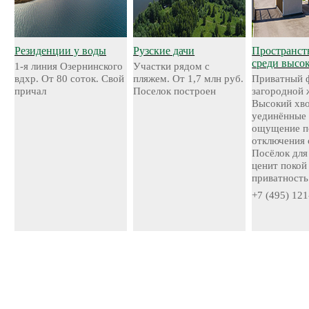
Резиденции у воды
Рузские дачи
Пространст
среди высо
1-я линия Озернинского
Участки рядом с
вдхр. От 80 соток. Свой
пляжем. От 1,7 млн руб.
Приватный 
причал
Поселок построен
загородной 
Высокий хво
уединённые 
ощущение п
отключения 
Посёлок для 
ценит покой
приватность
+7 (495) 121