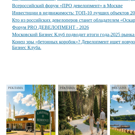
Всероссийский форум «ПРО девелопмент» в Москве
Инвестиции в недвижимость: ТОП-10 лучших объектов 20
Кто из российских девелоперов станет обладателем «Оска
Форум PRO ДЕВЕЛОПМЕНТ - 2026
Московский Бизнес Клуб подводит итоги года-2025 рынк
Конец эры «бетонных коробок»? Девелопмент ищет нову
Бизнес Клуба.
РЕКЛАМА
РЕКЛАМА
РЕКЛАМА