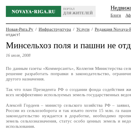
Недвиж
ПОРТАЛ
ДЛЯ ЖИТЕЛЕЙ
Блоги
Аф
Новая-Рига.Ру
/
Инфраструктура
/
Услуги
/
Редакция Novaya-
отдаст!
Минсельхоз поля и пашни не отд
16 июля, 2008
По данным газеты «Коммерсантъ», Коллегия Министерства сель
решение разработать поправки в законодательство, огранич
другого назначения.
Так что план Президента РФ о создании фонда содействия ж
всех неэффективно используемых земель государственных ведом
Алексей Гордеев – министр сельского хозяйства РФ – заявил
России из сельхозоборота и так изъято почти 15 млн. га па
законодательство нуждается в доработке, необходимо пропи
земель сельхозназначения, статус особо ценных земель и не
использования.