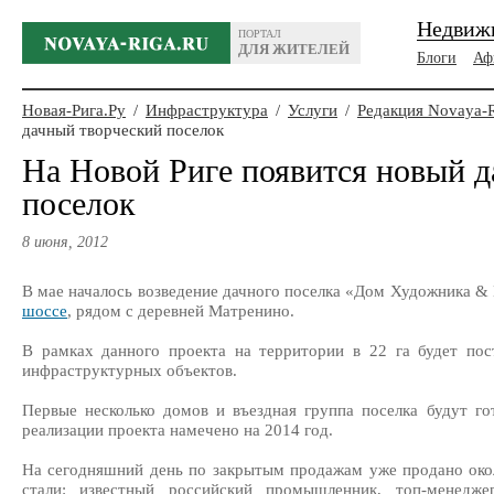
Недвиж
ПОРТАЛ
ДЛЯ ЖИТЕЛЕЙ
Блоги
Аф
Новая-Рига.Ру
/
Инфраструктура
/
Услуги
/
Редакция Novaya-
дачный творческий поселок
На Новой Риге появится новый 
поселок
8 июня, 2012
В мае началось возведение дачного поселка «Дом Художника &
шоссе
, рядом с деревней Матренино.
В рамках данного проекта на территории в 22 га будет пос
инфраструктурных объектов.
Первые несколько домов и въездная группа поселка будут го
реализации проекта намечено на 2014 год.
На сегодняшний день по закрытым продажам уже продано око
стали: известный российский промышленник, топ-менедже