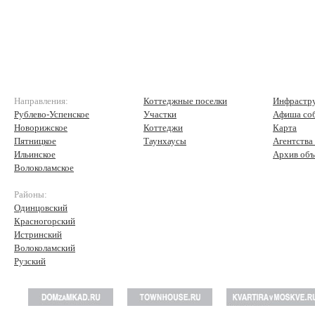
Направления:
Коттеджные поселки
Инфрастр
Рублево-Успенское
Участки
Афиша со
Новорижское
Коттеджи
Карта
Пятницкое
Таунхаусы
Агентства
Ильинское
Архив объ
Волоколамское
Районы:
Одинцовский
Красногорский
Истринский
Волоколамский
Рузский