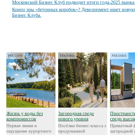
Московский Бизнес Клуб подводит итоги года-2025 рынк
Конец эры «бетонных коробок»? Девелопмент ищет нову
Бизнес Клуба.
РЕКЛАМА
РЕКЛАМА
РЕКЛАМА
Жизнь у воды без
Загородная среда
Пространст
компромиссов
нового уровня
среди высо
Первая линия и
Посёлки бизнес-класса с
Приватный 
ощущение курортного
продуманной
загородной 