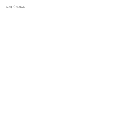
код блока: