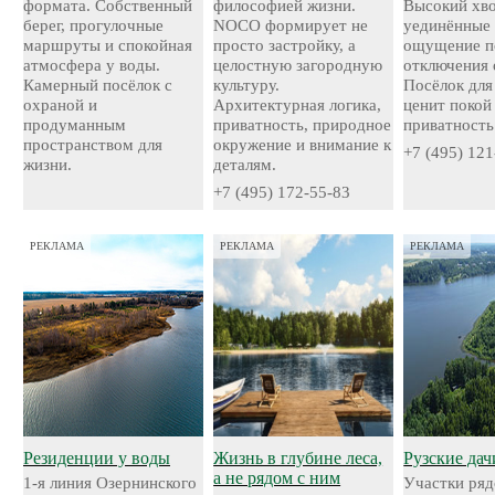
формата. Собственный
философией жизни.
Высокий хво
берег, прогулочные
NOCO формирует не
уединённые 
маршруты и спокойная
просто застройку, а
ощущение п
атмосфера у воды.
целостную загородную
отключения 
Камерный посёлок с
культуру.
Посёлок для 
охраной и
Архитектурная логика,
ценит покой
продуманным
приватность, природное
приватность
пространством для
окружение и внимание к
+7 (495) 121
жизни.
деталям.
+7 (495) 172-55-83
РЕКЛАМА
РЕКЛАМА
РЕКЛАМА
Резиденции у воды
Жизнь в глубине леса,
Рузские дач
а не рядом с ним
1-я линия Озернинского
Участки ряд