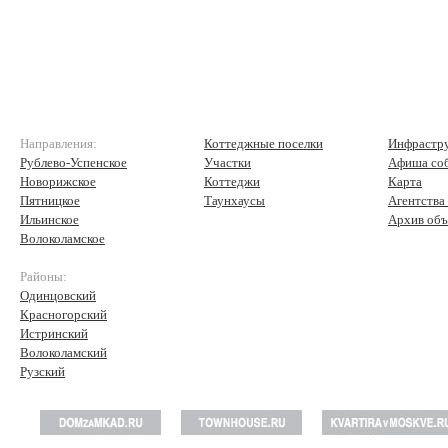
Направления:
Коттеджные поселки
Инфрастр
Рублево-Успенское
Участки
Афиша со
Новорижское
Коттеджи
Карта
Пятницкое
Таунхаусы
Агентства
Ильинское
Архив объ
Волоколамское
Районы:
Одинцовский
Красногорский
Истринский
Волоколамский
Рузский