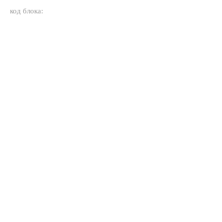
код блока: