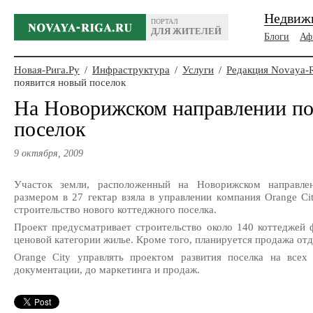
Недвиж
ПОРТАЛ
ДЛЯ ЖИТЕЛЕЙ
Блоги
Аф
Новая-Рига.Ру
/
Инфраструктура
/
Услуги
/
Редакция Novaya-
появится новый поселок
На Новорижском направлении по
поселок
9 октября, 2009
Участок земли, расположенный на Новорижском направлен
размером в 27 гектар взяла в управлении к
омпания Orange Ci
строительство нового коттеджного поселка.
Проект предусматривает строительство около 140 коттеджей 
ценовой категории жилье. Кроме того, планируется продажа отд
Orange City управл
ять
проектом развития поселка на всех 
документации,
до маркетинга и продаж.