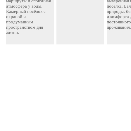
маршруты и спокойная
выверенная 
атмосфера у воды.
посёлка. Ба
Камерный посёлок с
природы, бе
охраной и
и комфорта 
продуманным
постоянног
пространством для
проживания
жизни.