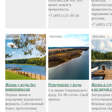
Посёлок для тех, кто
культуру.
ценит покой и
Архитектурн
приватность
приватность
окружение и
+7 (495) 121-30-26
деталям.
+7 (495) 172
РЕКЛАМА
РЕКЛАМА
РЕКЛАМА
Жизнь у воды без
Резиденции у воды
Жизнь в глу
компромиссов
а не рядом 
1-я линия Озернинского
Первая линия и
вдхр. От 80 соток. Свой
Загородная 
ощущение курортного
причал
естественно
формата. Собственный
Вековые дер
берег, прогулочные
закрытая те