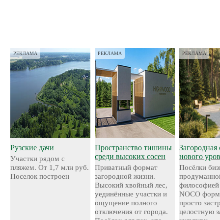
РЕКЛАМА
РЕКЛАМА
РЕКЛАМА
Рузские дачи
Пространство тишины
Загородная 
среди высоких сосен
нового уро
Участки рядом с
пляжем. От 1,7 млн руб.
Приватный формат
Посёлки биз
Поселок построен
загородной жизни.
продуманно
Высокий хвойный лес,
философией
уединённые участки и
NOCO форми
ощущение полного
просто застр
отключения от города.
целостную 